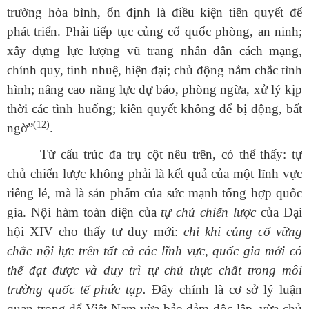
trường hòa bình, ổn định là điều kiện tiên quyết để
phát triển. Phải tiếp tục củng cố quốc phòng, an ninh;
xây dựng lực lượng vũ trang nhân dân cách mạng,
chính quy, tinh nhuệ, hiện đại; chủ động nắm chắc tình
hình; nâng cao năng lực dự báo, phòng ngừa, xử lý kịp
thời các tình huống; kiên quyết không để bị động, bất
(12)
ngờ”
.
Từ cấu trúc đa trụ cột nêu trên, có thể thấy: tự
chủ chiến lược không phải là kết quả của một lĩnh vực
riêng lẻ, mà là sản phẩm của sức mạnh tổng hợp quốc
gia. Nội hàm toàn diện của
tự chủ chiến lược
của Đại
hội XIV cho thấy tư duy mới:
chỉ khi củng cố vững
chắc nội lực trên tất cả các lĩnh vực, quốc gia mới có
thể đạt được và duy trì tự chủ thực chất trong môi
trường quốc tế phức tạp.
Đây chính là cơ sở lý luận
quan trọng để Việt Nam vừa bảo đảm độc lập, vừa chủ