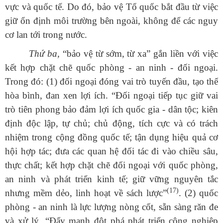
vực và quốc tế. Do đó, bảo vệ Tổ quốc bắt đầu từ việc
giữ ổn định môi trường bên ngoài, không để các nguy
cơ lan tới trong nước.
Thứ ba,
“bảo vệ từ sớm, từ xa” gắn liền với việc
kết hợp chặt chẽ quốc phòng - an ninh - đối ngoại.
Trong đó: (1) đối ngoại đóng vai trò tuyến đầu, tạo thế
hòa bình, đan xen lợi ích.
“
Đối
ngoại tiếp tục giữ vai
trò tiên phong bảo đảm lợi ích quốc gia - dân tộc; kiên
định độc lập, tự chủ; chủ động, tích cực và có trách
nhiệm trong cộng đồng quốc tế; tận dụng hiệu quả cơ
hội hợp tác; đưa các quan hệ đối tác đi vào chiều sâu,
thực chất; kết hợp chặt chẽ đối ngoại với quốc phòng,
an ninh và phát triển kinh tế; giữ vững nguyên tắc
(17)
nhưng mềm dẻo, linh hoạt về sách lược”
.
(2) quốc
phòng - an ninh là lực lượng nòng cốt, sẵn sàng răn đe
và xử lý.
“
Đẩy
mạnh đột phá phát triển công nghiệp