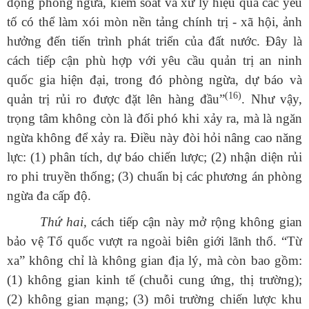
động phòng ngừa, kiểm soát và xử lý hiệu quả các yếu
tố có thể làm xói mòn nền tảng chính trị - xã hội, ảnh
hưởng đến tiến trình phát triển của đất nước. Đây là
cách tiếp cận phù hợp với yêu cầu quản trị an ninh
quốc gia hiện đại, trong đó phòng ngừa, dự báo và
(16)
quản trị rủi ro được đặt lên hàng đầu”
. Như vậy,
trọng tâm không còn là đối phó khi xảy ra, mà là ngăn
ngừa không để xảy ra. Điều này đòi hỏi nâng cao năng
lực: (1) phân tích, dự báo chiến lược; (2) nhận diện rủi
ro phi truyền thống; (3) chuẩn bị các phương án phòng
ngừa đa cấp độ.
Thứ hai,
cách tiếp cận này mở rộng không gian
bảo vệ Tổ quốc vượt ra ngoài biên giới lãnh thổ. “Từ
xa” không chỉ là không gian địa lý, mà còn bao gồm:
(1) không gian kinh tế (chuỗi cung ứng, thị trường);
(2) không gian mạng; (3) môi trường chiến lược khu