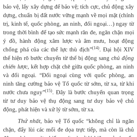
bảo vệ, lấy xây dựng để bảo vệ; tích cực, chủ động xây
dựng, chuẩn bị đất nước vững mạnh về mọi mặt (chính
trị, kinh tế, quốc phòng, an ninh, đối ngoại…) ngay từ
trong thời bình để tạo sức mạnh răn đe, ngăn chặn mọi
ý đồ, hành động xâm lược và âm mưu, hoạt động
(14)
chống phá của các thế lực thù địch”
. Đại hội XIV
thể hiện rõ bước chuyển từ thế bị động sang
chủ động
chiến lược
, kết hợp chặt chẽ giữa quốc phòng, an ninh
và đối ngoại. “Đối ngoại cùng với quốc phòng, an
ninh tăng cường bảo vệ Tổ quốc từ sớm, từ xa, từ khi
(15)
nước chưa nguy”
. Đây là bước chuyển quan trọng
từ tư duy bảo vệ thụ động sang tư duy bảo vệ chủ
động, phát hiện và xử lý từ sớm, từ xa.
Thứ nhất
, bảo vệ Tổ quốc “không chỉ là ngăn
chặn, đẩy lùi các mối đe dọa trực tiếp, mà còn là chủ