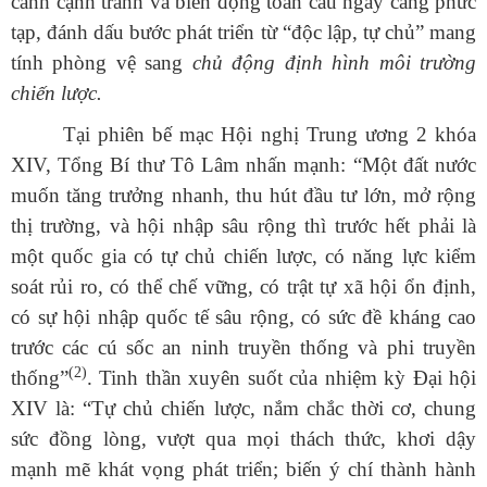
cảnh cạnh tranh và biến động toàn cầu ngày càng phức
tạp, đánh dấu bước phát triển từ “độc lập, tự chủ” mang
tính phòng vệ sang
chủ động định hình môi trường
chiến lược.
Tại phiên bế mạc Hội nghị Trung ương 2 khóa
XIV, Tổng Bí thư Tô Lâm nhấn mạnh: “Một đất nước
muốn tăng trưởng nhanh, thu hút đầu tư lớn, mở rộng
thị trường, và hội nhập sâu rộng thì trước hết phải là
một quốc gia có tự chủ chiến lược, có năng lực kiểm
soát rủi ro, có thể chế vững, có trật tự xã hội ổn định,
có sự hội nhập quốc tế sâu rộng, có sức đề kháng cao
trước các cú sốc an ninh truyền thống và phi truyền
(2)
thống”
.
Tinh thần xuyên suốt của nhiệm kỳ Đại hội
XIV là: “Tự chủ chiến lược, nắm chắc thời cơ, chung
sức đồng lòng, vượt qua mọi thách thức, khơi dậy
mạnh mẽ khát vọng phát triển; biến ý chí thành hành