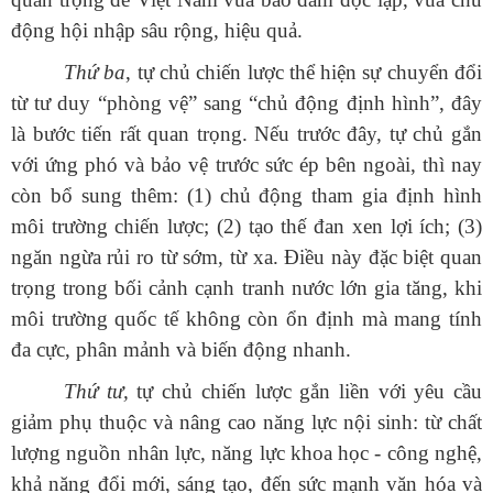
động hội nhập sâu rộng, hiệu quả.
Thứ ba
, tự chủ chiến lược thể hiện sự chuyển đổi
từ tư duy “phòng vệ” sang “chủ động định hình”, đây
là bước tiến rất quan trọng. Nếu trước đây, tự chủ gắn
với ứng phó và bảo vệ trước sức ép bên ngoài, thì nay
còn bổ sung thêm: (1) chủ động tham gia định hình
môi trường chiến lược; (2) tạo thế đan xen lợi ích; (3)
ngăn ngừa rủi ro từ sớm, từ xa. Điều này đặc biệt quan
trọng trong bối cảnh cạnh tranh nước lớn gia tăng, khi
môi trường quốc tế không còn ổn định mà mang tính
đa cực, phân mảnh và biến động nhanh.
Thứ tư,
tự chủ chiến lược gắn liền với yêu cầu
giảm phụ thuộc và nâng cao năng lực nội sinh: từ chất
lượng nguồn nhân lực, năng lực khoa học - công nghệ,
khả năng đổi mới, sáng tạo, đến sức mạnh văn hóa và