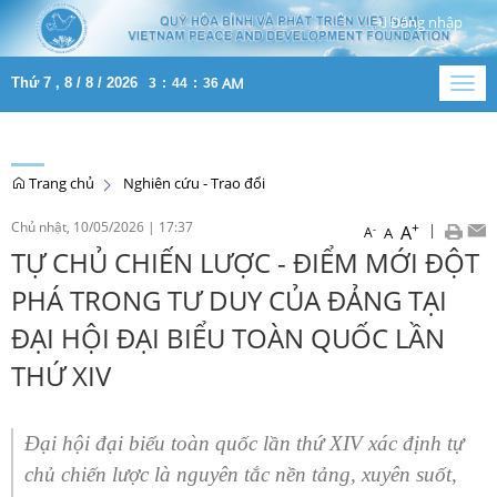
Đăng nhập
AM
Thứ 7 , 8 / 8 / 2026
3
:
44
:
37
Togg
navig
Trang chủ
Nghiên cứu - Trao đổi
Chủ nhật, 10/05/2026
|
17:37
+
|
A
-
A
A
TỰ CHỦ CHIẾN LƯỢC - ĐIỂM MỚI ĐỘT
PHÁ TRONG TƯ DUY CỦA ĐẢNG TẠI
ĐẠI HỘI ĐẠI BIỂU TOÀN QUỐC LẦN
THỨ XIV
Đại hội đại biểu toàn quốc lần thứ XIV xác định tự
chủ chiến lược là nguyên tắc nền tảng, xuyên suốt,