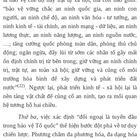
“
bảo
vệ vững chắc an ninh quốc gia, an ninh con
người, an ninh chế độ, an ninh văn hóa - tư tưởng, an
ninh kinh tế - tài chính, an ninh mạng - dữ liệu, an ninh
lương thực, an ninh năng lượng, an ninh nguồn nước,
…; tăng cường quốc phòng toàn dân, phòng thủ chủ
động; ngăn ngừa, đẩy lùi từ sớm các nhân tố gây mất
ổn định chính trị từ bên trong; giữ vững an ninh chính
trị, trật tự, an toàn xã hội; giữ vững và củng cố môi
trường hòa bình để xây dựng và phát triển đất
(22)
nước”
.
Ngược lại, phát triển kinh tế - xã hội lại là
nền tảng vật chất để củng cố an ninh, tạo ra mối quan
hệ tương hỗ hai chiều.
Thứ ba,
việc xác định “đối ngoại là tuyến đầu
trong bảo vệ Tổ quốc” thể hiện bước đột phá về tư duy
chiến lược. Phương châm đa phương hóa, đa dạng hóa