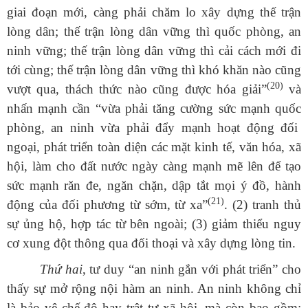
giai đoạn mới, càng phải chăm lo xây dựng thế trận
lòng dân; thế trận lòng dân vững thì quốc phòng, an
ninh vững; thế trận lòng dân vững thì cải cách mới đi
tới cùng; thế trận lòng dân vững thì khó khăn nào cũng
(20)
vượt qua, thách thức nào cũng được hóa giải”
và
nhấn mạnh cần “vừa phải tăng cường sức mạnh quốc
phòng, an ninh vừa phải đẩy mạnh hoạt động đối
ngoại, phát triển toàn diện các mặt kinh tế, văn hóa, xã
hội, làm cho đất nước ngày càng mạnh mẽ lên để tạo
sức mạnh răn đe, ngăn chặn, dập tắt mọi ý đồ, hành
(21)
động của đối phương từ sớm, từ xa”
.
(2) tranh thủ
sự ủng hộ, hợp tác từ bên ngoài; (3) giảm thiểu nguy
cơ xung đột thông qua đối thoại và xây dựng lòng tin.
Thứ hai
, tư duy “an ninh gắn với phát triển” cho
thấy sự mở rộng nội hàm an ninh. An ninh không chỉ
là bảo vệ chế độ hay trật tự xã hội, mà còn bao gồm: