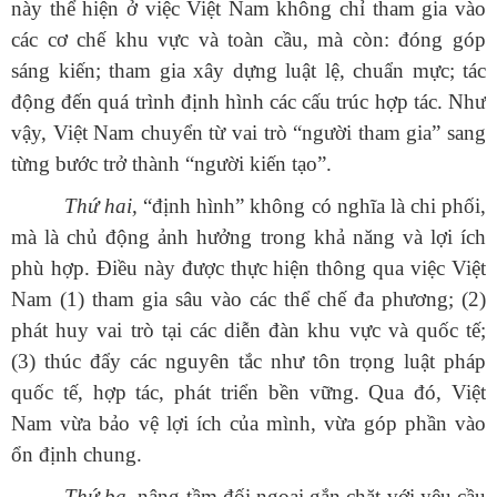
này thể hiện ở việc Việt Nam không chỉ tham gia vào
các cơ chế khu vực và toàn cầu, mà còn: đóng góp
sáng kiến; tham gia xây dựng luật lệ, chuẩn mực; tác
động đến quá trình định hình các cấu trúc hợp tác. Như
vậy, Việt Nam chuyển từ vai trò “người tham gia” sang
từng bước trở thành “người kiến tạo”.
Thứ hai,
“định hình” không có nghĩa là chi phối,
mà là chủ động ảnh hưởng trong khả năng và lợi ích
phù hợp. Điều này được thực hiện thông qua việc Việt
Nam (1) tham gia sâu vào các thể chế đa phương; (2)
phát huy vai trò tại các diễn đàn khu vực và quốc tế;
(3) thúc đẩy các nguyên tắc như tôn trọng luật pháp
quốc tế, hợp tác, phát triển bền vững. Qua đó, Việt
Nam vừa bảo vệ lợi ích của mình, vừa góp phần vào
ổn định chung.
Thứ ba,
nâng tầm đối ngoại gắn chặt với yêu cầu