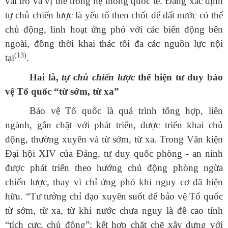
vai trò và vị thế trong hệ thống quốc tế. Đảng xác định
tự chủ chiến lược là yếu tố then chốt để đất nước có thể
chủ động, linh hoạt ứng phó với các biến động bên
ngoài, đồng thời khai thác tối đa các nguồn lực nội
(13)
tại
.
Hai là,
tự chủ chiến lược
thể hiện tư duy bảo
vệ Tổ quốc “từ sớm, từ xa”
Bảo vệ Tổ quốc là quá trình tổng hợp, liên
ngành, gắn chặt với phát triển, được triển khai chủ
động, thường xuyên và từ sớm, từ xa. Trong Văn kiện
Đại hội XIV của Đảng, tư duy quốc phòng - an ninh
được phát triển theo hướng chủ động phòng ngừa
chiến lược, thay vì chỉ ứng phó khi nguy cơ đã hiện
hữu. “Tư tưởng chỉ đạo xuyên suốt để bảo vệ Tổ quốc
từ sớm, từ xa, từ khi nước chưa nguy là đề cao tính
“tích cực, chủ động”; kết hợp chặt chẽ xây dựng với