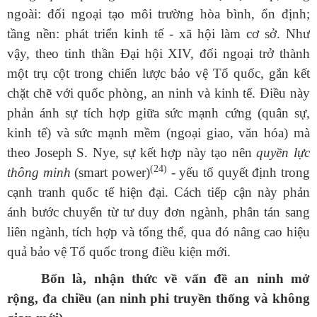
ngoài: đối ngoại tạo môi trường hòa bình, ổn định;
tầng nền: phát triển kinh tế - xã hội làm cơ sở. Như
vậy, theo tinh thần Đại hội XIV, đối ngoại trở thành
một trụ cột trong chiến lược bảo vệ Tổ quốc, gắn kết
chặt chẽ với quốc phòng, an ninh và kinh tế. Điều này
phản ánh sự tích hợp giữa sức mạnh cứng (quân sự,
kinh tế) và sức mạnh mềm (ngoại giao, văn hóa) mà
theo Joseph S. Nye, sự kết hợp này tạo nên
quyền lực
(24)
thông minh
(smart power)
- yếu tố quyết định trong
cạnh tranh quốc tế hiện đại. Cách tiếp cận này phản
ánh bước chuyển từ tư duy đơn ngành, phân tán sang
liên ngành, tích hợp và tổng thể, qua đó nâng cao hiệu
quả bảo vệ Tổ quốc trong điều kiện mới.
Bốn là, nhận thức về vấn đề an ninh mở
rộng, đa chiều (an ninh phi truyền thống và không