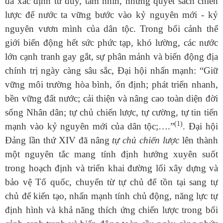
đã xác định tư duy, tầm nhìn, những quyết sách chiến
lược để nước ta vững bước vào kỷ nguyên mới - kỷ
nguyên vươn mình của dân tộc. Trong bối cảnh thế
giới biến động hết sức phức tạp, khó lường, các nước
lớn cạnh tranh gay gắt, sự phân mảnh và biến động địa
chính trị ngày càng sâu sắc, Đại hội nhấn mạnh: “Giữ
vững môi trường hòa bình, ổn định; phát triển nhanh,
bền vững đất nước; cải thiện và nâng cao toàn diện đời
sống Nhân dân; tự chủ chiến lược, tự cường, tự tin tiến
(1)
mạnh vào kỷ nguyên mới của dân tộc;….”
. Đại hội
Đảng lần thứ XIV đã nâng
tự chủ chiến lược
lên thành
một nguyên tắc mang tính định hướng xuyên suốt
trong hoạch định và triển khai đường lối xây dựng và
bảo vệ Tổ quốc, chuyển từ tự chủ để tồn tại sang tự
chủ để kiến tạo, nhấn mạnh tính chủ động, năng lực tự
định hình và khả năng thích ứng chiến lược trong bối