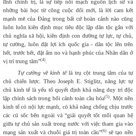
lĩnh chính trị, là sự tiếp nối mạch nguồn lịch sử và
những bài học từ công cuộc đổi mới, là lời cam kết
mạnh mẽ của Đảng trong bất cứ hoàn cảnh nào cũng
luôn luôn kiên định mục tiêu độc lập dân tộc gắn với
chủ nghĩa xã hội, kiên định con đường tự lực, tự chủ,
tự cường, luôn đặt lợi ích quốc gia - dân tộc lên trên
hết, trước hết, đặt ấm no và hạnh phúc của Nhân dân ở
(4)
vị trí trung tâm”
.
Tự cường về kinh tế
là trụ cột trung tâm của tự
chủ chiến lược. Theo Joseph E. Stiglitz, năng lực tự
chủ kinh tế là yếu tố quyết định khả năng duy trì độc
(5)
lập chính sách trong bối cảnh toàn cầu hóa
. Một nền
kinh tế có nội lực mạnh, có khả năng chống chịu trước
các cú sốc bên ngoài và “giải quyết tốt mối quan hệ
giữa tự chủ sản xuất trong nước với việc tham gia vào
(6)
mạng sản xuất và chuỗi giá trị toàn cầu”
sẽ tạo nền