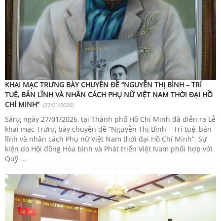
KHAI MẠC TRƯNG BÀY CHUYÊN ĐỀ “NGUYỄN THỊ BÌNH – TRÍ
TUỆ, BẢN LĨNH VÀ NHÂN CÁCH PHỤ NỮ VIỆT NAM THỜI ĐẠI HỒ
CHÍ MINH”
(27/01/2026)
Sáng ngày 27/01/2026, tại Thành phố Hồ Chí Minh đã diễn ra Lễ
khai mạc Trưng bày chuyên đề “Nguyễn Thị Bình – Trí tuệ, bản
lĩnh và nhân cách Phụ nữ Việt Nam thời đại Hồ Chí Minh”. Sự
kiện do Hội đồng Hòa bình và Phát triển Việt Nam phối hợp với
Quỹ ...