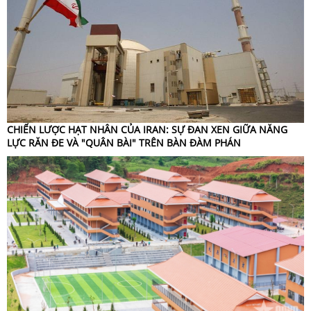
CHIẾN LƯỢC HẠT NHÂN CỦA IRAN: SỰ ĐAN XEN GIỮA NĂNG
LỰC RĂN ĐE VÀ "QUÂN BÀI" TRÊN BÀN ĐÀM PHÁN