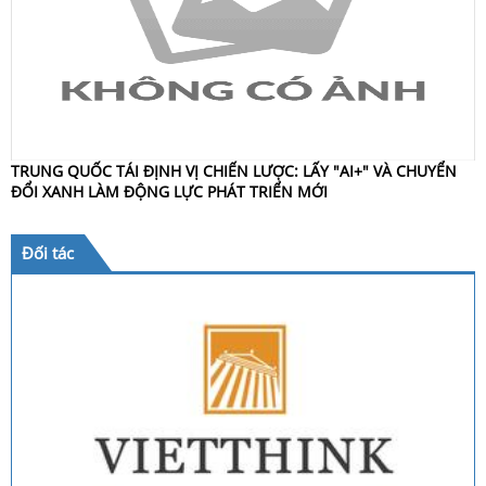
TRUNG QUỐC TÁI ĐỊNH VỊ CHIẾN LƯỢC: LẤY "AI+" VÀ CHUYỂN
ĐỔI XANH LÀM ĐỘNG LỰC PHÁT TRIỂN MỚI
Đối tác