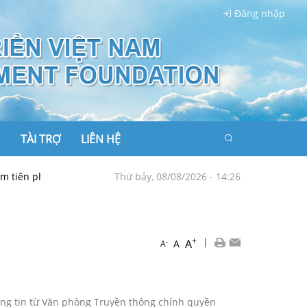
Đăng nhập
TÀI TRỢ
LIÊN HỆ
 phong kiến tạo hòa bình, lan tỏa sức mạnh mềm
Thứ bảy, 08/08/2026 - 14:26
TRUNG QUỐC TÁ
+
|
A
-
A
A
thông tin từ Văn phòng Truyền thông chính quyền