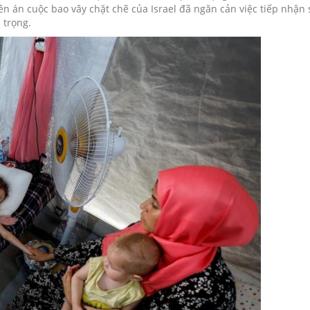
ên án cuộc bao vây chặt chẽ của Israel đã ngăn cản việc tiếp nhận
 trọng.
 tôi