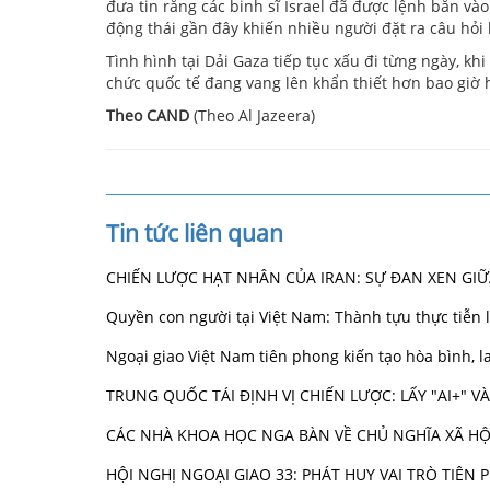
đưa tin rằng các binh sĩ Israel đã được lệnh bắn và
động thái gần đây khiến nhiều người đặt ra câu hỏi 
Tình hình tại Dải Gaza tiếp tục xấu đi từng ngày, khi
chức quốc tế đang vang lên khẩn thiết hơn bao giờ h
Theo CAND
(Theo Al Jazeera)
Tin tức liên quan
CHIẾN LƯỢC HẠT NHÂN CỦA IRAN: SỰ ĐAN XEN GI
Quyền con người tại Việt Nam: Thành tựu thực tiễn
Ngoại giao Việt Nam tiên phong kiến tạo hòa bình,
TRUNG QUỐC TÁI ĐỊNH VỊ CHIẾN LƯỢC: LẤY "AI+" 
CÁC NHÀ KHOA HỌC NGA BÀN VỀ CHỦ NGHĨA XÃ HỘ
HỘI NGHỊ NGOẠI GIAO 33: PHÁT HUY VAI TRÒ TIÊ