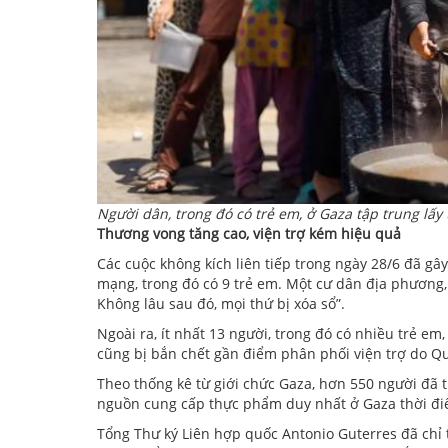
Người dân, trong đó có trẻ em, ở Gaza tập trung lấy
Thương vong tăng cao, viện trợ kém hiệu quả
Các cuộc không kích liên tiếp trong ngày 28/6 đã gâ
mạng, trong đó có 9 trẻ em. Một cư dân địa phương,
Không lâu sau đó, mọi thứ bị xóa sổ”.
Ngoài ra, ít nhất 13 người, trong đó có nhiều trẻ e
cũng bị bắn chết gần điểm phân phối viện trợ do Q
Theo thống kê từ giới chức Gaza, hơn 550 người đã t
nguồn cung cấp thực phẩm duy nhất ở Gaza thời điểm
Tổng Thư ký Liên hợp quốc Antonio Guterres đã chỉ t