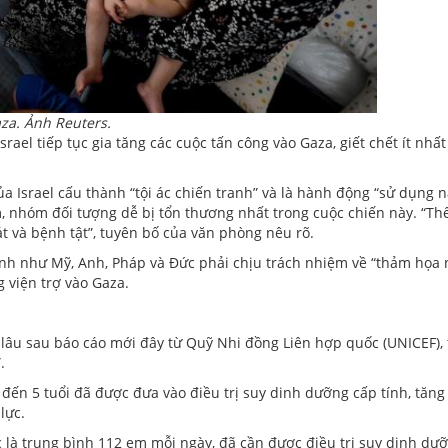
aza. Ảnh Reuters.
rael tiếp tục gia tăng các cuộc tấn công vào Gaza, giết chết ít nhất
 Israel cấu thành “tội ác chiến tranh” và là hành động “sử dụng n
m, nhóm đối tượng dễ bị tổn thương nhất trong cuộc chiến này. “Th
át và bệnh tật”, tuyên bố của văn phòng nêu rõ.
nh như Mỹ, Anh, Pháp và Đức phải chịu trách nhiệm về “thảm họa n
 viện trợ vào Gaza.
âu sau báo cáo mới đây từ Quỹ Nhi đồng Liên hợp quốc (UNICEF), t
.
đến 5 tuổi đã được đưa vào điều trị suy dinh dưỡng cấp tính, tăng 
lực.
c là trung bình 112 em mỗi ngày, đã cần được điều trị suy dinh d