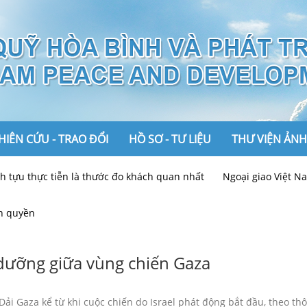
IÊN CỨU - TRAO ĐỔI
HỒ SƠ - TƯ LIỆU
THƯ VIỆN ẢNH
ực tiễn là thước đo khách quan nhất
Ngoại giao Việt Nam tiên
Ảnh
n quyền
Video
 dưỡng giữa vùng chiến Gaza
i Dải Gaza kể từ khi cuộc chiến do Israel phát động bắt đầu, theo 