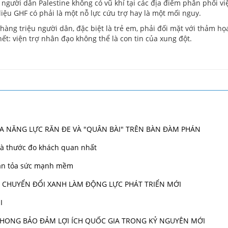
o người dân Palestine không có vũ khí tại các địa điểm phân phối v
liệu GHF có phải là một nỗ lực cứu trợ hay là một mối nguy.
 hàng triệu người dân, đặc biệt là trẻ em, phải đối mặt với thảm họ
ết: viện trợ nhân đạo không thể là con tin của xung đột.
ỮA NĂNG LỰC RĂN ĐE VÀ "QUÂN BÀI" TRÊN BÀN ĐÀM PHÁN
 là thước đo khách quan nhất
 lan tỏa sức mạnh mềm
VÀ CHUYỂN ĐỔI XANH LÀM ĐỘNG LỰC PHÁT TRIỂN MỚI
I
N PHONG BẢO ĐẢM LỢI ÍCH QUỐC GIA TRONG KỶ NGUYÊN MỚI