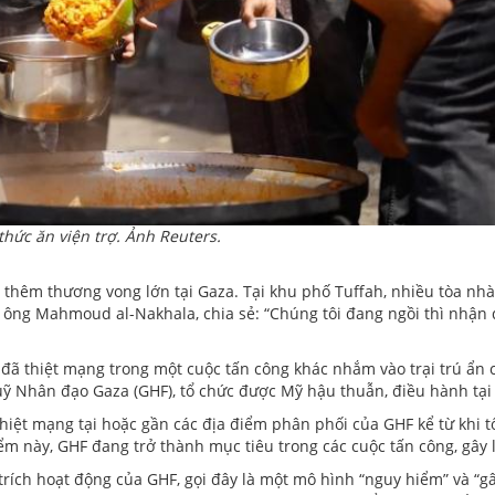
 thức ăn viện trợ. Ảnh Reuters.
y thêm thương vong lớn tại Gaza. Tại khu phố Tuffah, nhiều tòa nhà
 ông Mahmoud al-Nakhala, chia sẻ: “Chúng tôi đang ngồi thì nhận 
m, đã thiệt mạng trong một cuộc tấn công khác nhắm vào trại trú ẩ
uỹ Nhân đạo Gaza (GHF), tổ chức được Mỹ hậu thuẫn, điều hành tại
hiệt mạng tại hoặc gần các địa điểm phân phối của GHF kể từ khi t
 này, GHF đang trở thành mục tiêu trong các cuộc tấn công, gây l
rích hoạt động của GHF, gọi đây là một mô hình “nguy hiểm” và “gây