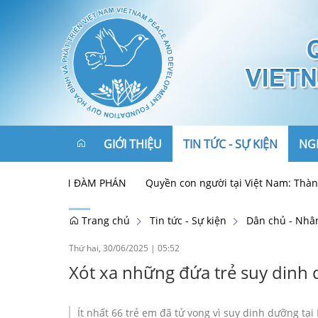
GIỚI THIỆU
TIN TỨC - SỰ KIỆN
NGH
RÊN BÀN ĐÀM PHÁN
Quyền con người tại Việt Nam: Thành tựu th
Tôn chỉ, mục đích
Chính trị - Xã hội
Trang chủ
Tin tức - Sự kiện
Dân chủ - Nhâ
Cơ cấu tổ chức
Hòa bình - An ninh
Thứ hai, 30/06/2025
|
05:52
Xót xa những đứa trẻ suy dinh
Ban Lãnh đạo
Kinh tế - Phát triển
Liên kết
Đối tác
Đối ngoại và hội nhập
Ít nhất 66 trẻ em đã tử vong vì suy dinh dưỡng tạ