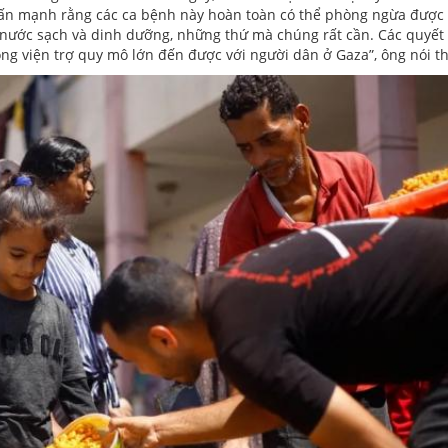
ấn mạnh rằng các ca bệnh này hoàn toàn có thể phòng ngừa được 
nước sạch và dinh dưỡng, những thứ mà chúng rất cần. Các quyết đ
òng viện trợ quy mô lớn đến được với người dân ở Gaza”, ông nói t