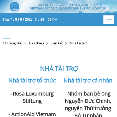
Đăng nhập
PM
Thứ 7 , 8 / 8 / 2026
3
:
26
:
09
Togg
navig
Trang chủ
Giới thiệu
Liên kết
Nhà tài trợ
NHÀ TÀI TRỢ
Nhà tài trợ tổ chức
Nhà tài trợ cá nhân
Rosa Luxumburg
Nhóm bạn bè ông
-
-
Stiftung
Nguyễn Đức Chính,
nguyên Thứ trưởng
- ActionAid Vietnam
Bộ Tư pháp