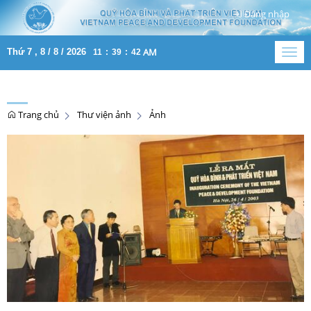
Đăng nhập
AM
Thứ 7 , 8 / 8 / 2026
11
:
39
:
42
Togg
navig
Trang chủ
Thư viện ảnh
Ảnh