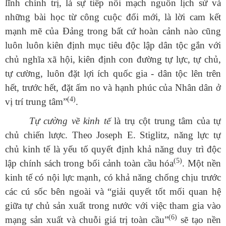
lĩnh chính trị, là sự tiếp nối mạch nguồn lịch sử và
những bài học từ công cuộc đổi mới, là lời cam kết
mạnh mẽ của Đảng trong bất cứ hoàn cảnh nào cũng
luôn luôn kiên định mục tiêu độc lập dân tộc gắn với
chủ nghĩa xã hội, kiên định con đường tự lực, tự chủ,
tự cường, luôn đặt lợi ích quốc gia - dân tộc lên trên
hết, trước hết, đặt ấm no và hạnh phúc của Nhân dân ở
(4)
vị trí trung tâm”
.
Tự cường về kinh tế
là trụ cột trung tâm của tự
chủ chiến lược. Theo Joseph E. Stiglitz, năng lực tự
chủ kinh tế là yếu tố quyết định khả năng duy trì độc
(5)
lập chính sách trong bối cảnh toàn cầu hóa
. Một nền
kinh tế có nội lực mạnh, có khả năng chống chịu trước
các cú sốc bên ngoài và “giải quyết tốt mối quan hệ
giữa tự chủ sản xuất trong nước với việc tham gia vào
(6)
mạng sản xuất và chuỗi giá trị toàn cầu”
sẽ tạo nền