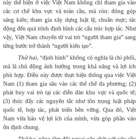
này thể hiện ở việc Việt Nam không chỉ tham gia vào
các cơ chế khu vực và toàn cầu, mà còn: đóng góp
sáng kiến; tham gia xây dựng luật lệ, chuẩn mực; tác
động đến quá trình định hình các cấu trúc hợp tác. Như
vậy, Việt Nam chuyển từ vai trò “người tham gia” sang
từng bước trở thành “người kiến tạo”.
Thứ hai,
“định hình” không có nghĩa là chi phối,
mà là chủ động ảnh hưởng trong khả năng và lợi ích
phù hợp. Điều này được thực hiện thông qua việc Việt
Nam (1) tham gia sâu vào các thể chế đa phương; (2)
phát huy vai trò tại các diễn đàn khu vực và quốc tế;
(3) thúc đẩy các nguyên tắc như tôn trọng luật pháp
quốc tế, hợp tác, phát triển bền vững. Qua đó, Việt
Nam vừa bảo vệ lợi ích của mình, vừa góp phần vào
ổn định chung.
Thứ ba,
nâng tầm đối ngoại gắn chặt với yêu cầu