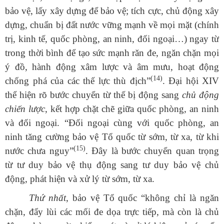
bảo vệ, lấy xây dựng để bảo vệ; tích cực, chủ động xây
dựng, chuẩn bị đất nước vững mạnh về mọi mặt (chính
trị, kinh tế, quốc phòng, an ninh, đối ngoại…) ngay từ
trong thời bình để tạo sức mạnh răn đe, ngăn chặn mọi
ý đồ, hành động xâm lược và âm mưu, hoạt động
(14)
chống phá của các thế lực thù địch”
. Đại hội XIV
thể hiện rõ bước chuyển từ thế bị động sang
chủ động
chiến lược
, kết hợp chặt chẽ giữa quốc phòng, an ninh
và đối ngoại. “Đối ngoại cùng với quốc phòng, an
ninh tăng cường bảo vệ Tổ quốc từ sớm, từ xa, từ khi
(15)
nước chưa nguy”
. Đây là bước chuyển quan trọng
từ tư duy bảo vệ thụ động sang tư duy bảo vệ chủ
động, phát hiện và xử lý từ sớm, từ xa.
Thứ nhất
, bảo vệ Tổ quốc “không chỉ là ngăn
chặn, đẩy lùi các mối đe dọa trực tiếp, mà còn là chủ