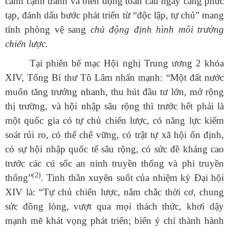
cảnh cạnh tranh và biến động toàn cầu ngày càng phức
tạp, đánh dấu bước phát triển từ “độc lập, tự chủ” mang
tính phòng vệ sang
chủ động định hình môi trường
chiến lược.
Tại phiên bế mạc Hội nghị Trung ương 2 khóa
XIV, Tổng Bí thư Tô Lâm nhấn mạnh: “Một đất nước
muốn tăng trưởng nhanh, thu hút đầu tư lớn, mở rộng
thị trường, và hội nhập sâu rộng thì trước hết phải là
một quốc gia có tự chủ chiến lược, có năng lực kiểm
soát rủi ro, có thể chế vững, có trật tự xã hội ổn định,
có sự hội nhập quốc tế sâu rộng, có sức đề kháng cao
trước các cú sốc an ninh truyền thống và phi truyền
(2)
thống”
.
Tinh thần xuyên suốt của nhiệm kỳ Đại hội
XIV là: “Tự chủ chiến lược, nắm chắc thời cơ, chung
sức đồng lòng, vượt qua mọi thách thức, khơi dậy
mạnh mẽ khát vọng phát triển; biến ý chí thành hành