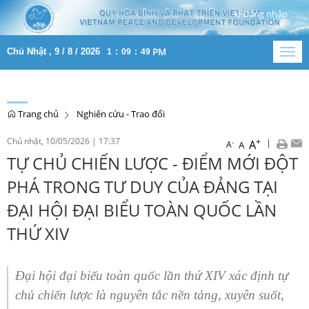
Đăng nhập
PM
Chủ Nhật , 9 / 8 / 2026
1
:
09
:
50
Togg
navig
Trang chủ
Nghiên cứu - Trao đổi
Chủ nhật, 10/05/2026
|
17:37
+
|
A
-
A
A
TỰ CHỦ CHIẾN LƯỢC - ĐIỂM MỚI ĐỘT
PHÁ TRONG TƯ DUY CỦA ĐẢNG TẠI
ĐẠI HỘI ĐẠI BIỂU TOÀN QUỐC LẦN
THỨ XIV
Đại hội đại biểu toàn quốc lần thứ XIV xác định tự
chủ chiến lược là nguyên tắc nền tảng, xuyên suốt,