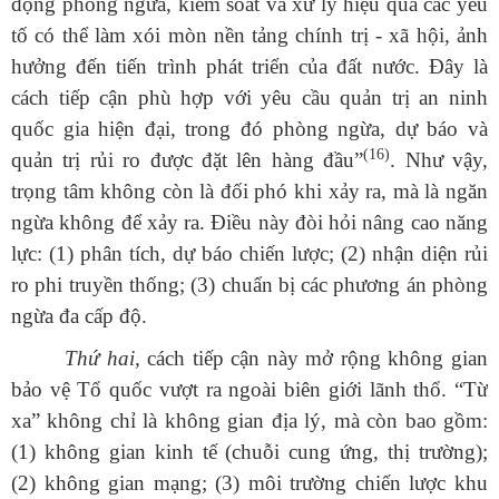
động phòng ngừa, kiểm soát và xử lý hiệu quả các yếu
tố có thể làm xói mòn nền tảng chính trị - xã hội, ảnh
hưởng đến tiến trình phát triển của đất nước. Đây là
cách tiếp cận phù hợp với yêu cầu quản trị an ninh
quốc gia hiện đại, trong đó phòng ngừa, dự báo và
(16)
quản trị rủi ro được đặt lên hàng đầu”
. Như vậy,
trọng tâm không còn là đối phó khi xảy ra, mà là ngăn
ngừa không để xảy ra. Điều này đòi hỏi nâng cao năng
lực: (1) phân tích, dự báo chiến lược; (2) nhận diện rủi
ro phi truyền thống; (3) chuẩn bị các phương án phòng
ngừa đa cấp độ.
Thứ hai,
cách tiếp cận này mở rộng không gian
bảo vệ Tổ quốc vượt ra ngoài biên giới lãnh thổ. “Từ
xa” không chỉ là không gian địa lý, mà còn bao gồm:
(1) không gian kinh tế (chuỗi cung ứng, thị trường);
(2) không gian mạng; (3) môi trường chiến lược khu