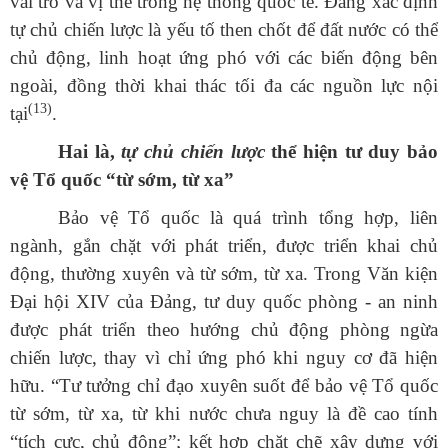
vai trò và vị thế trong hệ thống quốc tế. Đảng xác định
tự chủ chiến lược là yếu tố then chốt để đất nước có thể
chủ động, linh hoạt ứng phó với các biến động bên
ngoài, đồng thời khai thác tối đa các nguồn lực nội
(13)
tại
.
Hai là,
tự chủ chiến lược
thể hiện tư duy bảo
vệ Tổ quốc “từ sớm, từ xa”
Bảo vệ Tổ quốc là quá trình tổng hợp, liên
ngành, gắn chặt với phát triển, được triển khai chủ
động, thường xuyên và từ sớm, từ xa. Trong Văn kiện
Đại hội XIV của Đảng, tư duy quốc phòng - an ninh
được phát triển theo hướng chủ động phòng ngừa
chiến lược, thay vì chỉ ứng phó khi nguy cơ đã hiện
hữu. “Tư tưởng chỉ đạo xuyên suốt để bảo vệ Tổ quốc
từ sớm, từ xa, từ khi nước chưa nguy là đề cao tính
“tích cực, chủ động”; kết hợp chặt chẽ xây dựng với