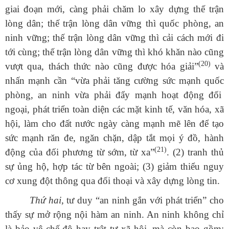
giai đoạn mới, càng phải chăm lo xây dựng thế trận
lòng dân; thế trận lòng dân vững thì quốc phòng, an
ninh vững; thế trận lòng dân vững thì cải cách mới đi
tới cùng; thế trận lòng dân vững thì khó khăn nào cũng
(20)
vượt qua, thách thức nào cũng được hóa giải”
và
nhấn mạnh cần “vừa phải tăng cường sức mạnh quốc
phòng, an ninh vừa phải đẩy mạnh hoạt động đối
ngoại, phát triển toàn diện các mặt kinh tế, văn hóa, xã
hội, làm cho đất nước ngày càng mạnh mẽ lên để tạo
sức mạnh răn đe, ngăn chặn, dập tắt mọi ý đồ, hành
(21)
động của đối phương từ sớm, từ xa”
.
(2) tranh thủ
sự ủng hộ, hợp tác từ bên ngoài; (3) giảm thiểu nguy
cơ xung đột thông qua đối thoại và xây dựng lòng tin.
Thứ hai
, tư duy “an ninh gắn với phát triển” cho
thấy sự mở rộng nội hàm an ninh. An ninh không chỉ
là bảo vệ chế độ hay trật tự xã hội, mà còn bao gồm: