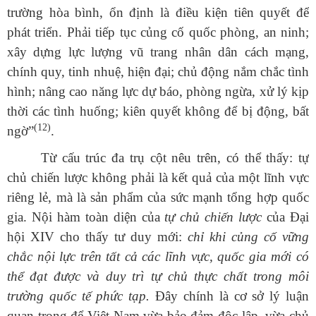
trường hòa bình, ổn định là điều kiện tiên quyết để
phát triển. Phải tiếp tục củng cố quốc phòng, an ninh;
xây dựng lực lượng vũ trang nhân dân cách mạng,
chính quy, tinh nhuệ, hiện đại; chủ động nắm chắc tình
hình; nâng cao năng lực dự báo, phòng ngừa, xử lý kịp
thời các tình huống; kiên quyết không để bị động, bất
(12)
ngờ”
.
Từ cấu trúc đa trụ cột nêu trên, có thể thấy: tự
chủ chiến lược không phải là kết quả của một lĩnh vực
riêng lẻ, mà là sản phẩm của sức mạnh tổng hợp quốc
gia. Nội hàm toàn diện của
tự chủ chiến lược
của Đại
hội XIV cho thấy tư duy mới:
chỉ khi củng cố vững
chắc nội lực trên tất cả các lĩnh vực, quốc gia mới có
thể đạt được và duy trì tự chủ thực chất trong môi
trường quốc tế phức tạp.
Đây chính là cơ sở lý luận
quan trọng để Việt Nam vừa bảo đảm độc lập, vừa chủ