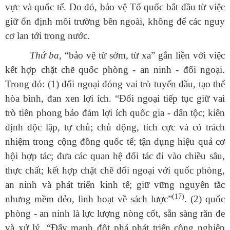
vực và quốc tế. Do đó, bảo vệ Tổ quốc bắt đầu từ việc
giữ ổn định môi trường bên ngoài, không để các nguy
cơ lan tới trong nước.
Thứ ba,
“bảo vệ từ sớm, từ xa” gắn liền với việc
kết hợp chặt chẽ quốc phòng - an ninh - đối ngoại.
Trong đó: (1) đối ngoại đóng vai trò tuyến đầu, tạo thế
hòa bình, đan xen lợi ích.
“
Đối
ngoại tiếp tục giữ vai
trò tiên phong bảo đảm lợi ích quốc gia - dân tộc; kiên
định độc lập, tự chủ; chủ động, tích cực và có trách
nhiệm trong cộng đồng quốc tế; tận dụng hiệu quả cơ
hội hợp tác; đưa các quan hệ đối tác đi vào chiều sâu,
thực chất; kết hợp chặt chẽ đối ngoại với quốc phòng,
an ninh và phát triển kinh tế; giữ vững nguyên tắc
(17)
nhưng mềm dẻo, linh hoạt về sách lược”
.
(2) quốc
phòng - an ninh là lực lượng nòng cốt, sẵn sàng răn đe
và xử lý.
“
Đẩy
mạnh đột phá phát triển công nghiệp