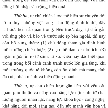
động hội nhập sâu rộng, hiệu quả.
Thứ ba
, tự chủ chiến lược thể hiện sự chuyển đổi
từ tư duy “phòng vệ” sang “chủ động định hình”, đây
là bước tiến rất quan trọng. Nếu trước đây, tự chủ gắn
với ứng phó và bảo vệ trước sức ép bên ngoài, thì nay
còn bổ sung thêm: (1) chủ động tham gia định hình
môi trường chiến lược; (2) tạo thế đan xen lợi ích; (3)
ngăn ngừa rủi ro từ sớm, từ xa. Điều này đặc biệt quan
trọng trong bối cảnh cạnh tranh nước lớn gia tăng, khi
môi trường quốc tế không còn ổn định mà mang tính
đa cực, phân mảnh và biến động nhanh.
Thứ tư,
tự chủ chiến lược gắn liền với yêu cầu
giảm phụ thuộc và nâng cao năng lực nội sinh: từ chất
lượng nguồn nhân lực, năng lực khoa học - công nghệ,
khả năng đổi mới, sáng tạo, đến sức mạnh văn hóa và