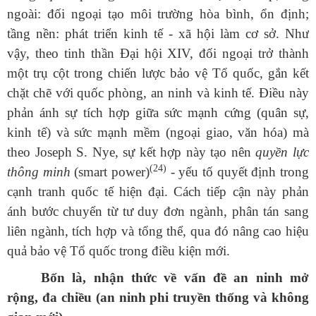
ngoài: đối ngoại tạo môi trường hòa bình, ổn định;
tầng nền: phát triển kinh tế - xã hội làm cơ sở. Như
vậy, theo tinh thần Đại hội XIV, đối ngoại trở thành
một trụ cột trong chiến lược bảo vệ Tổ quốc, gắn kết
chặt chẽ với quốc phòng, an ninh và kinh tế. Điều này
phản ánh sự tích hợp giữa sức mạnh cứng (quân sự,
kinh tế) và sức mạnh mềm (ngoại giao, văn hóa) mà
theo Joseph S. Nye, sự kết hợp này tạo nên
quyền lực
(24)
thông minh
(smart power)
- yếu tố quyết định trong
cạnh tranh quốc tế hiện đại. Cách tiếp cận này phản
ánh bước chuyển từ tư duy đơn ngành, phân tán sang
liên ngành, tích hợp và tổng thể, qua đó nâng cao hiệu
quả bảo vệ Tổ quốc trong điều kiện mới.
Bốn là, nhận thức về vấn đề an ninh mở
rộng, đa chiều (an ninh phi truyền thống và không