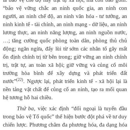
“
bảo
vệ vững chắc an ninh quốc gia, an ninh con
người, an ninh chế độ, an ninh văn hóa - tư tưởng, an
ninh kinh tế - tài chính, an ninh mạng - dữ liệu, an ninh
lương thực, an ninh năng lượng, an ninh nguồn nước,
…; tăng cường quốc phòng toàn dân, phòng thủ chủ
động; ngăn ngừa, đẩy lùi từ sớm các nhân tố gây mất
ổn định chính trị từ bên trong; giữ vững an ninh chính
trị, trật tự, an toàn xã hội; giữ vững và củng cố môi
trường hòa bình để xây dựng và phát triển đất
(22)
nước”
.
Ngược lại, phát triển kinh tế - xã hội lại là
nền tảng vật chất để củng cố an ninh, tạo ra mối quan
hệ tương hỗ hai chiều.
Thứ ba,
việc xác định “đối ngoại là tuyến đầu
trong bảo vệ Tổ quốc” thể hiện bước đột phá về tư duy
chiến lược. Phương châm đa phương hóa, đa dạng hóa