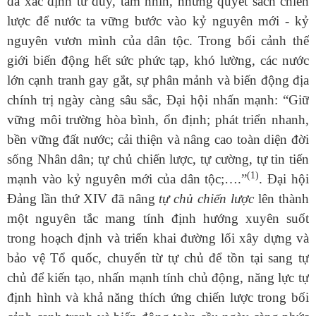
đã xác định tư duy, tầm nhìn, những quyết sách chiến
lược để nước ta vững bước vào kỷ nguyên mới - kỷ
nguyên vươn mình của dân tộc. Trong bối cảnh thế
giới biến động hết sức phức tạp, khó lường, các nước
lớn cạnh tranh gay gắt, sự phân mảnh và biến động địa
chính trị ngày càng sâu sắc, Đại hội nhấn mạnh: “Giữ
vững môi trường hòa bình, ổn định; phát triển nhanh,
bền vững đất nước; cải thiện và nâng cao toàn diện đời
sống Nhân dân; tự chủ chiến lược, tự cường, tự tin tiến
(1)
mạnh vào kỷ nguyên mới của dân tộc;….”
. Đại hội
Đảng lần thứ XIV đã nâng
tự chủ chiến lược
lên thành
một nguyên tắc mang tính định hướng xuyên suốt
trong hoạch định và triển khai đường lối xây dựng và
bảo vệ Tổ quốc, chuyển từ tự chủ để tồn tại sang tự
chủ để kiến tạo, nhấn mạnh tính chủ động, năng lực tự
định hình và khả năng thích ứng chiến lược trong bối