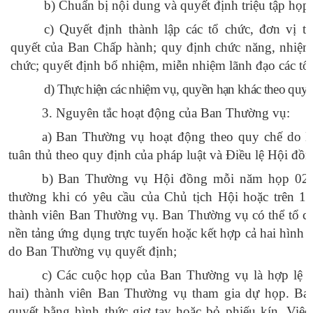
b
) Chuẩn bị nội dung và quyết định triệu tập họ
c
) Quyết định thành lập các tổ chức, đơn vị 
quyết của Ban Chấp hành; quy định chức năng, nhiệm
chức; quyết định bổ nhiệm, miễn nhiệm lãnh đạo các tổ
d
) Thực hiện các nhiệm vụ, quyền hạn khác theo quy 
3. Nguyên tắc hoạt động của Ban Thường vụ:
a) Ban Thường vụ hoạt động theo quy chế do 
tuân thủ theo quy định của pháp luật và Điều lệ Hội đồn
b
) Ban Thường vụ Hội đồng mỗi năm họp 02 (h
thường khi có yêu cầu của Chủ tịch Hội hoặc trên 1/
thành viên Ban Thường vụ. Ban Thường vụ có thể tổ ch
nền tảng ứng dụng trực tuyến hoặc kết hợp cả hai hình th
do Ban Thường vụ quyết định;
c
) Các cuộc họp của Ban Thường vụ là hợp lệ k
hai) thành viên Ban Thường vụ tham gia dự họp. Ba
quyết bằng hình thức giơ tay hoặc bỏ phiếu kín. Việc