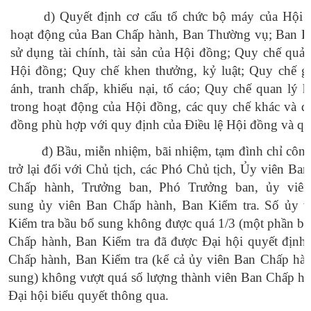
d
) Quyết định cơ cấu tổ chức bộ máy của Hội
hoạt động của Ban Chấp hành, Ban Thường vụ; Ban Ki
sử dụng tài chính, tài sản của Hội đồng; Quy chế quả
Hội đồng; Quy chế khen thưởng, kỷ luật; Quy chế gi
ánh, tranh chấp, khiếu nại, tố cáo; Quy chế quan lý 
trong hoạt động của Hội đồng, các quy chế khác và q
đồng phù hợp với quy định của Điều lệ Hội đồng và quy
đ
) Bầu, miễn nhiệm, bãi nhiệm, tạm đình chỉ công
trở lại đối với Chủ tịch, các Phó Chủ tịch,
Ủy
viên Ban
Chấp hành, Trưởng ban, Phó Trưởng ban,
ủy
viên
sung
ủy
viên Ban Chấp hành, Ban Kiểm tra. Số
ủy
v
Kiểm tra bầu bổ sung không được quá 1/3 (một phần ba
Chấp hành, Ban Kiểm tra đã được Đại hội quyết định
Chấp hành, Ban Kiểm tra (kể cả
ủy
viên Ban Chấp hàn
sung) không vượt quá số lượng thành viên Ban Chấp hà
Đại hội biểu quyết thông qua.