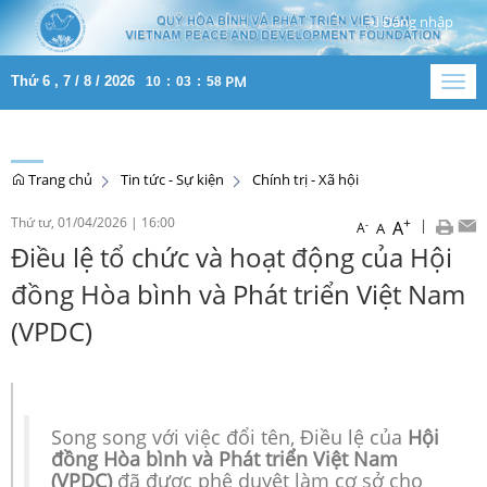
Đăng nhập
PM
Thứ 6 , 7 / 8 / 2026
10
:
03
:
59
Togg
navig
Trang chủ
Tin tức - Sự kiện
Chính trị - Xã hội
Thứ tư, 01/04/2026
|
16:00
+
|
A
-
A
A
Điều lệ tổ chức và hoạt động của Hội
đồng Hòa bình và Phát triển Việt Nam
(VPDC)
Song song với việc đổi tên, Điều lệ của
Hội
đồng Hòa bình và Phát triển Việt Nam
(VPDC)
đã được phê duyệt làm cơ sở cho