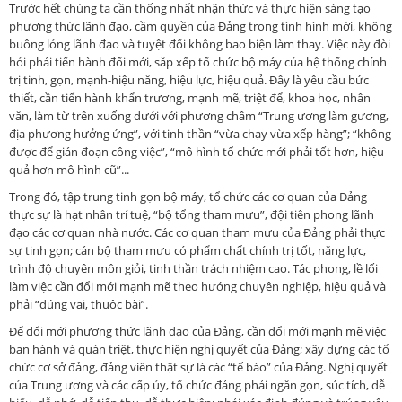
Trước hết chúng ta cần thống nhất nhận thức và thực hiện sáng tạo
phương thức lãnh đạo, cầm quyền của Đảng trong tình hình mới, không
buông lỏng lãnh đạo và tuyệt đối không bao biện làm thay. Việc này đòi
hỏi phải tiến hành đổi mới, sắp xếp tổ chức bộ máy của hệ thống chính
trị tinh, gọn, mạnh-hiệu năng, hiệu lực, hiệu quả. Đây là yêu cầu bức
thiết, cần tiến hành khẩn trương, mạnh mẽ, triệt để, khoa học, nhân
văn, làm từ trên xuống dưới với phương châm “Trung ương làm gương,
địa phương hưởng ứng”, với tinh thần “vừa chạy vừa xếp hàng”; “không
được để gián đoạn công việc”, “mô hình tổ chức mới phải tốt hơn, hiệu
quả hơn mô hình cũ”...
Trong đó, tập trung tinh gọn bộ máy, tổ chức các cơ quan của Đảng
thực sự là hạt nhân trí tuệ, “bộ tổng tham mưu”, đội tiên phong lãnh
đạo các cơ quan nhà nước. Các cơ quan tham mưu của Đảng phải thực
sự tinh gọn; cán bộ tham mưu có phẩm chất chính trị tốt, năng lực,
trình độ chuyên môn giỏi, tinh thần trách nhiệm cao. Tác phong, lề lối
làm việc cần đổi mới mạnh mẽ theo hướng chuyên nghiệp, hiệu quả và
phải “đúng vai, thuộc bài”.
Để đổi mới phương thức lãnh đạo của Đảng, cần đổi mới mạnh mẽ việc
ban hành và quán triệt, thực hiện nghị quyết của Đảng; xây dựng các tổ
chức cơ sở đảng, đảng viên thật sự là các “tế bào” của Đảng. Nghị quyết
của Trung ương và các cấp ủy, tổ chức đảng phải ngắn gọn, súc tích, dễ