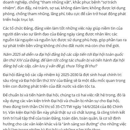
doanh nghiệp, chống “tham nhũng vặt”, khắc phục bệnh “sợ trách
nhiệm”, đùn đẩy, né tránh, sợ sai, không dám làm; không được lợi dụng
phòng, chống tham nhũng, lãng phí, tiêu cực để cản trở hoạt động phát
triển hoặc trục lợi.
Các tổ chức Đảng, đảng viên làm tốt những việc này giúp niềm tin của
người dân vào sự lãnh đạo của Đảng ngày càng được nhân lên; các
nguồn tài nguyên và nguồn lực được sử dụng phù hợp, góp phần tạo ra
sự phát triển bền vững không chỉ cho đất nước mà còn cho thế giới.
Năm 2025 sẽ diễn ra đại hội đảng bộ các cấp tiến tới Đại hội toàn quốc
lần thứ XIV của Đảng, để làm tốt công tác chuẩn bị và tiến hành đại hội
đảng bộ các cấp, cần lưu ý vấn đề gì, thưa Tổng Bí thư?
Đại hội đảng bộ các cấp nhiệm kỳ 2025-2030 là đợt sinh hoạt chính trị
sâu rộng và Đại hội lần thứ XIV của Đảng sẽ là một dấu mốc quan trọng
trên con đường phát triển của đất nước và dân tộc ta.
Để chuẩn bị và tiến hành Đại hội, chúng ta có hai việc rất hệ trọng, đó là
xây dựng các văn kiện trình Đại hội và chuẩn bị nhân sự cho Đại hội,
theo đúng tinh thần Chỉ thị số 35-CT/TW ngày 14/6/2024 của Bộ Chính
trị. Văn kiện Đại hội lần này phải thật sự có chất lượng, là công trình kết
tinh trí tuệ tập thể của toàn Đảng, toàn dân, toàn quân, là cơ sở định
hướng cho các văn kiện khác và là “ánh sáng soi đường” cho những việc
phải làm trong nhiệm kỳ Đại hội và những năm tiếp theo.