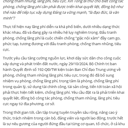
chống tham nhũng, lãng phí, tiêu cực. Xin Tổng Bí thư cho biết công tác
phòng, chống lãng phí cần phải được triển khai quyết liệt, đồng bộ như
thế nào để tiếp tục xây dựng Đảng ta vững mạnh, “là đạo đức, là văn
minh”?
Thực tế hiện nay lãng phí diễn ra khá phổ biến, dưới nhiều dạng thức
khác nhau, đã và đang gây ra nhiều hệ lụy nghiêm trọng. Đấu tranh
phòng, chống lãng phí là cuộc chiến chống “giặc nội xâm” đầy cam go,
phức tạp, tương đương với đấu tranh phòng, chống tham nhũng, tiêu
cực.
Trước yêu cầu tăng cường nguồn lực, khơi dậy sức dân cho công cuộc
xây dựng và phát triển đất nước, ngày 29/10/2024, Bộ Chính trị ban
hành Quyết định số 192-QĐ/TW kiện toàn Ban Chỉ đạo Trung ương về
phòng, chống tham nhũng lãng phí, tiêu cực, trong đó đã bổ sung
nhiệm vụ phòng, chống lãng phí, trọng tâm là phòng, chống lãng phí
trong quản lý, sử dụng tài chính công, tài sản công, tiến tới toàn xã hội
phải thực hiện tiết kiệm, chống lãng phí. Yêu cầu đặt ra là phải triển khai
quyết liệt, đồng bộ công tác phòng, chống tham nhũng, lãng phí, tiêu
cực ngay từ địa phương, cơ sở.
Trong thời gian tới, cần tập trung tuyên truyền sâu rộng, nâng cao ý
thức, trách nhiệm trong cán bộ, đảng viên và người lao động, trước hết
là sự nêu gương của người đứng đầu tại từng cơ quan, tổ chức, ở cả khu