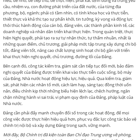
hiểu, dễ nhớ, dễ tiếp thu, dễ thực hiện; phải xác định đúng và trúng yêu
cầu, nhiệm vụ, con đường phát triển của đất nước, của từng địa
phương, bộ, ngành; phải có tầm nhìn, có tính khoa học và thực tiễn,
thiết thực và khả thi; tạo sự phấn khởi, tin tưởng, kỳ vọng và động lực
thôi thúc hành động của cán bộ, đảng viên, các thành phần kinh tế, các
doanh nghiệp và nhân dân triển khai thực hiện. Trong quán triệt, thực
hiện Nghị quyết, phải tạo ra sự tự nhận thức, tự thấm nhuần, nhất là
những quan điểm, chủ trương, giải pháp mới; tập trung xây dựng chi bộ
tốt, đảng viên tốt, nâng cao chất lượng sinh hoạt chi bộ gắn với triển
khai thực hiện nghị quyết, chủ trương, đường lối của Đảng.
Bên cạnh đó, công tác kiểm tra, giám sát cần tiếp tục đổi mới, bảo đảm
nghị quyết của Đảng được triển khai vào thực tiễn cuộc sống, bộ máy
của Đảng, Nhà nước hoạt động hiệu lực, hiệu quả. Qua kiểm tra, giám
sát, phát hiện các nhân tố mới, cách làm hay, sáng tạo; đồng thời uốn
nắn, điều chỉnh kịp thời những biểu hiện lệch lạc, chệch hướng, ngăn
chặn những hành vi sai trái, vi phạm quy định của Đảng, pháp luật của
Nhà nước.
Đảng cần phải đẩy mạnh chuyển đổi số trong các hoạt động, để mọi
công việc được thực hiện hiệu quả hơn, phục vụ đắc lực công tác bảo vệ
chính trị nội bộ và xây dựng Đảng trong sạch, vững mạnh.
Mới đây, Bộ Chính trị đã kiện toàn Ban Chỉ đạo Trung ương về phòng,