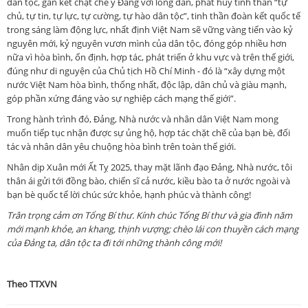
dân tộc, gắn kết chặt chẽ ý Đảng với lòng dân, phát huy tinh thần “tự
chủ, tự tin, tự lực, tự cường, tự hào dân tộc”, tinh thần đoàn kết quốc tế
trong sáng làm động lực, nhất định Việt Nam sẽ vững vàng tiến vào kỷ
nguyên mới, kỷ nguyên vươn mình của dân tộc, đóng góp nhiều hơn
nữa vì hòa bình, ổn định, hợp tác, phát triển ở khu vực và trên thế giới,
đúng như di nguyện của Chủ tịch Hồ Chí Minh - đó là “xây dựng một
nước Việt Nam hòa bình, thống nhất, độc lập, dân chủ và giàu mạnh,
góp phần xứng đáng vào sự nghiệp cách mạng thế giới”.
Trong hành trình đó, Đảng, Nhà nước và nhân dân Việt Nam mong
muốn tiếp tục nhận được sự ủng hộ, hợp tác chặt chẽ của bạn bè, đối
tác và nhân dân yêu chuộng hòa bình trên toàn thế giới.
Nhân dịp Xuân mới Ất Tỵ 2025, thay mặt lãnh đạo Đảng, Nhà nước, tôi
thân ái gửi tới đồng bào, chiến sĩ cả nước, kiều bào ta ở nước ngoài và
bạn bè quốc tế lời chúc sức khỏe, hạnh phúc và thành công!
Trân trọng cảm ơn Tổng Bí thư. Kính chúc Tổng Bí thư và gia đình năm
mới mạnh khỏe, an khang, thịnh vượng; chèo lái con thuyền cách mạng
của Đảng ta, dân tộc ta đi tới những thành công mới!
Theo TTXVN