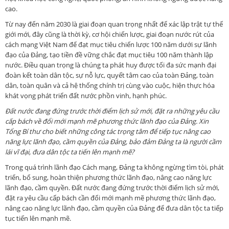
cao.
Từ nay đến năm 2030 là giai đoạn quan trọng nhất để xác lập trật tự thế
giới mới, đây cũng là thời kỳ, cơ hội chiến lược, giai đoạn nước rút của
cách mạng Việt Nam để đạt mục tiêu chiến lược 100 năm dưới sự lãnh
đạo của Đảng, tạo tiền đề vững chắc đạt mục tiêu 100 năm thành lập
nước. Điều quan trọng là chúng ta phát huy được tối đa sức mạnh đại
đoàn kết toàn dân tộc, sự nỗ lực, quyết tâm cao của toàn Đảng, toàn
dân, toàn quân và cả hệ thống chính trị cùng vào cuộc, hiện thực hóa
khát vọng phát triển đất nước phồn vinh, hạnh phúc.
Đất nước đang đứng trước thời điểm lịch sử mới, đặt ra những yêu cầu
cấp bách về đổi mới mạnh mẽ phương thức lãnh đạo của Đảng. Xin
Tổng Bí thư cho biết những công tác trọng tâm để tiếp tục nâng cao
năng lực lãnh đạo, cầm quyền của Đảng, bảo đảm Đảng ta là người cầm
lái vĩ đại, đưa dân tộc ta tiến lên mạnh mẽ?
Trong quá trình lãnh đạo Cách mạng, Đảng ta không ngừng tìm tòi, phát
triển, bổ sung, hoàn thiện phương thức lãnh đạo, nâng cao năng lực
lãnh đạo, cầm quyền. Đất nước đang đứng trước thời điểm lịch sử mới,
đặt ra yêu cầu cấp bách cần đổi mới mạnh mẽ phương thức lãnh đạo,
nâng cao năng lực lãnh đạo, cầm quyền của Đảng để đưa dân tộc ta tiếp
tục tiến lên mạnh mẽ.