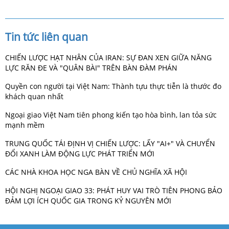
Tin tức liên quan
CHIẾN LƯỢC HẠT NHÂN CỦA IRAN: SỰ ĐAN XEN GIỮA NĂNG
LỰC RĂN ĐE VÀ "QUÂN BÀI" TRÊN BÀN ĐÀM PHÁN
Quyền con người tại Việt Nam: Thành tựu thực tiễn là thước đo
khách quan nhất
Ngoại giao Việt Nam tiên phong kiến tạo hòa bình, lan tỏa sức
mạnh mềm
TRUNG QUỐC TÁI ĐỊNH VỊ CHIẾN LƯỢC: LẤY "AI+" VÀ CHUYỂN
ĐỔI XANH LÀM ĐỘNG LỰC PHÁT TRIỂN MỚI
CÁC NHÀ KHOA HỌC NGA BÀN VỀ CHỦ NGHĨA XÃ HỘI
HỘI NGHỊ NGOẠI GIAO 33: PHÁT HUY VAI TRÒ TIÊN PHONG BẢO
ĐẢM LỢI ÍCH QUỐC GIA TRONG KỶ NGUYÊN MỚI