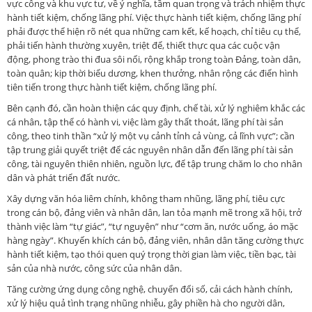
vực công và khu vực tư, về ý nghĩa, tầm quan trọng và trách nhiệm thực
hành tiết kiệm, chống lãng phí. Việc thực hành tiết kiệm, chống lãng phí
phải được thể hiện rõ nét qua những cam kết, kế hoạch, chỉ tiêu cụ thể,
phải tiến hành thường xuyên, triệt để, thiết thực qua các cuộc vận
động, phong trào thi đua sôi nổi, rộng khắp trong toàn Đảng, toàn dân,
toàn quân; kịp thời biểu dương, khen thưởng, nhân rộng các điển hình
tiên tiến trong thực hành tiết kiệm, chống lãng phí.
Bên cạnh đó, cần hoàn thiện các quy định, chế tài, xử lý nghiêm khắc các
cá nhân, tập thể có hành vi, việc làm gây thất thoát, lãng phí tài sản
công, theo tinh thần “xử lý một vụ cảnh tỉnh cả vùng, cả lĩnh vực”; cần
tập trung giải quyết triệt để các nguyên nhân dẫn đến lãng phí tài sản
công, tài nguyên thiên nhiên, nguồn lực, để tập trung chăm lo cho nhân
dân và phát triển đất nước.
Xây dựng văn hóa liêm chính, không tham nhũng, lãng phí, tiêu cực
trong cán bộ, đảng viên và nhân dân, lan tỏa mạnh mẽ trong xã hội, trở
thành việc làm “tự giác”, “tự nguyện” như “cơm ăn, nước uống, áo mặc
hàng ngày”. Khuyến khích cán bộ, đảng viên, nhân dân tăng cường thực
hành tiết kiệm, tạo thói quen quý trọng thời gian làm việc, tiền bạc, tài
sản của nhà nước, công sức của nhân dân.
Tăng cường ứng dụng công nghệ, chuyển đổi số, cải cách hành chính,
xử lý hiệu quả tình trạng nhũng nhiễu, gây phiền hà cho người dân,