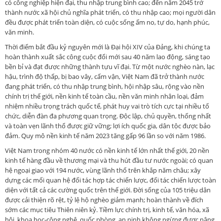
có công nghiệp hiện đại, thu nhập trung bình cao; đến năm 2045 trở
thành nước xã hội chủ nghĩa phát triển, có thu nhập cao; mọi người dân
đều được phát triển toàn diện, có cuộc sống ấm no, tự do, hạnh phúc,
văn minh.
Thời điểm bắt đầu kỷ nguyên mới là Đại hội XIV của Đảng, khi chúng ta
hoàn thành xuất sắc công cuộc đổi mới sau 40 năm lao động, sáng tạo
bền bỉ và đạt được những thành tựu vĩ đại. Từ một nước nghèo nàn, lạc
hậu, trình độ thấp, bị bao vây, cấm vận, Việt Nam đã trở thành nước
đang phát triển, có thu nhập trung bình, hội nhập sâu, rộng vào nền
chính trị thế giới, nền kinh tế toàn cầu, nền văn minh nhân loại, đảm
nhiệm nhiều trọng trách quốc tế, phát huy vai trò tích cực tại nhiều tổ
chức, diễn đàn đa phương quan trọng. Độc lập, chủ quyền, thống nhất
và toàn vẹn lãnh thổ được giữ vững; lợi ích quốc gia, dân tộc được bảo
đảm. Quy mô nền kinh tế năm 2023 tăng gấp 96 lần so với năm 1986.
Việt Nam trong nhóm 40 nước có nền kinh tế lớn nhất thế giới, 20 nền
kinh tế hàng đầu về thương mại và thu hút đầu tư nước ngoài; có quan
hệ ngoại giao với 194 nước, vùng lãnh thổ trên khắp năm châu; xây
dựng các mối quan hệ đối tác hợp tác chiến lược, đối tác chiến lược toàn
diện với tất cả các cường quốc trên thế giới. Đời sống của 105 triệu dân
được cải thiện rõ rệt, tỷ lệ hộ nghèo giảm mạnh; hoàn thành về đích
sớm các mục tiêu Thiên niên kỷ. Tiềm lực chính trị, kinh tế, văn hóa, xã
hội, khoa học-công nghệ, quốc phòng, an ninh không ngừng được nâng