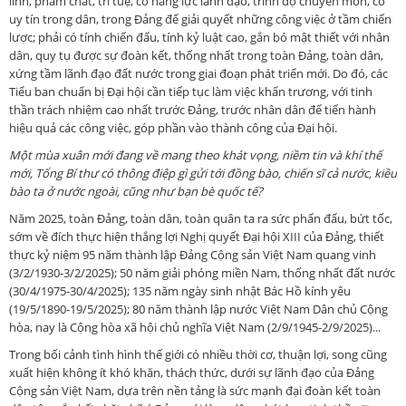
lĩnh, phẩm chất, trí tuệ, có năng lực lãnh đạo, trình độ chuyên môn, có
uy tín trong dân, trong Đảng để giải quyết những công việc ở tầm chiến
lược; phải có tính chiến đấu, tính kỷ luật cao, gắn bó mật thiết với nhân
dân, quy tụ được sự đoàn kết, thống nhất trong toàn Đảng, toàn dân,
xứng tầm lãnh đạo đất nước trong giai đoạn phát triển mới. Do đó, các
Tiểu ban chuẩn bị Đại hội cần tiếp tục làm việc khẩn trương, với tinh
thần trách nhiệm cao nhất trước Đảng, trước nhân dân để tiến hành
hiệu quả các công việc, góp phần vào thành công của Đại hội.
Một mùa xuân mới đang về mang theo khát vọng, niềm tin và khí thế
mới, Tổng Bí thư có thông điệp gì gửi tới đồng bào, chiến sĩ cả nước, kiều
bào ta ở nước ngoài, cũng như bạn bè quốc tế?
Năm 2025, toàn Đảng, toàn dân, toàn quân ta ra sức phấn đấu, bứt tốc,
sớm về đích thực hiện thắng lợi Nghị quyết Đại hội XIII của Đảng, thiết
thực kỷ niệm 95 năm thành lập Đảng Cộng sản Việt Nam quang vinh
(3/2/1930-3/2/2025); 50 năm giải phóng miền Nam, thống nhất đất nước
(30/4/1975-30/4/2025); 135 năm ngày sinh nhật Bác Hồ kính yêu
(19/5/1890-19/5/2025); 80 năm thành lập nước Việt Nam Dân chủ Cộng
hòa, nay là Cộng hòa xã hội chủ nghĩa Việt Nam (2/9/1945-2/9/2025)...
Trong bối cảnh tình hình thế giới có nhiều thời cơ, thuận lợi, song cũng
xuất hiện không ít khó khăn, thách thức, dưới sự lãnh đạo của Đảng
Cộng sản Việt Nam, dựa trên nền tảng là sức mạnh đại đoàn kết toàn