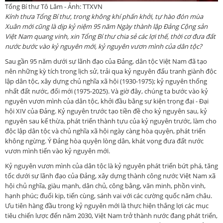
Tổng Bí thư Tô Lâm - Ảnh: TTXVN
Kính thưa Tổng Bí thư, trong không khí phấn khởi, tự hào đón mùa
Xuân mới cũng là dịp kỷ niệm 95 năm Ngày thành lập Đảng Cộng sản
Việt Nam quang vinh, xin Tổng Bí thư chia sẻ các lợi thế, thời cơ đưa đất
nước bước vào kỷ nguyên mới, kỷ nguyên vươn mình của dân tộc?
Sau gần 95 năm dưới sự lãnh đạo của Đảng, dân tộc Việt Nam đã tạo
nên những kỳ tích trong lịch sử, trải qua kỷ nguyên đấu tranh giành độc
lập dân tộc, xây dựng chủ nghĩa xã hội (1930-1975); kỷ nguyên thống
nhất đất nước, đổi mới (1975-2025). Và giờ đây, chúng ta bước vào kỷ
nguyên vươn mình của dân tộc, khởi đầu bằng sự kiện trọng đại - Đại
hội XIV của Đảng. Kỷ nguyên trước tạo tiền đề cho kỷ nguyên sau, kỷ
nguyên sau kế thừa, phát triển thành tựu của kỷ nguyên trước, làm cho
độc lập dân tộc và chủ nghĩa xã hội ngày càng hòa quyện, phát triển
không ngừng. Ý Đảng hòa quyện lòng dân, khát vọng đưa đất nước
vươn mình tiến vào kỷ nguyên mới.
Kỷ nguyên vươn mình của dân tộc là kỷ nguyên phát triển bứt phá, tăng
tốc dưới sự lãnh đạo của Đảng, xây dựng thành công nước Việt Nam xã
hội chủ nghĩa, giàu mạnh, dân chủ, công bằng, văn minh, phồn vinh,
hạnh phúc; đuổi kịp, tiến cùng, sánh vai với các cường quốc năm châu.
Ưu tiên hàng đầu trong kỷ nguyên mới là thực hiện thắng lợi các mục
tiêu chiến lược đến năm 2030, Việt Nam trở thành nước đang phát triển,