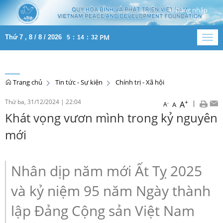
Đăng nhập
PM
Thứ 7 , 8 / 8 / 2026
5
:
14
:
32
Togg
navig
Trang chủ
Tin tức - Sự kiện
Chính trị - Xã hội
Thứ ba, 31/12/2024
|
22:04
+
|
A
-
A
A
Khát vọng vươn mình trong kỷ nguyên
mới
Nhân dịp năm mới Ất Tỵ 2025
và kỷ niệm 95 năm Ngày thành
lập Đảng Cộng sản Việt Nam