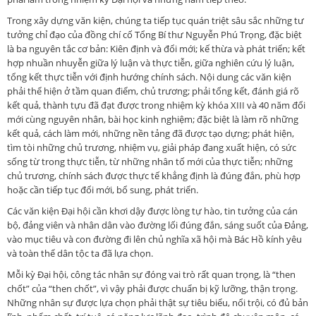
Trong xây dựng văn kiện, chúng ta tiếp tục quán triệt sâu sắc những tư
tưởng chỉ đạo của đồng chí cố Tổng Bí thư Nguyễn Phú Trọng, đặc biệt
là ba nguyên tắc cơ bản: Kiên định và đổi mới; kế thừa và phát triển; kết
hợp nhuần nhuyễn giữa lý luận và thực tiễn, giữa nghiên cứu lý luận,
tổng kết thực tiễn với định hướng chính sách. Nội dung các văn kiện
phải thể hiện ở tầm quan điểm, chủ trương; phải tổng kết, đánh giá rõ
kết quả, thành tựu đã đạt được trong nhiệm kỳ khóa XIII và 40 năm đổi
mới cùng nguyên nhân, bài học kinh nghiệm; đặc biệt là làm rõ những
kết quả, cách làm mới, những nền tảng đã được tạo dựng; phát hiện,
tìm tòi những chủ trương, nhiệm vụ, giải pháp đang xuất hiện, có sức
sống từ trong thực tiễn, từ những nhân tố mới của thực tiễn; những
chủ trương, chính sách được thực tế khẳng định là đúng đắn, phù hợp
hoặc cần tiếp tục đổi mới, bổ sung, phát triển.
Các văn kiện Đại hội cần khơi dậy được lòng tự hào, tin tưởng của cán
bộ, đảng viên và nhân dân vào đường lối đúng đắn, sáng suốt của Đảng,
vào mục tiêu và con đường đi lên chủ nghĩa xã hội mà Bác Hồ kính yêu
và toàn thể dân tộc ta đã lựa chọn.
Mỗi kỳ Đại hội, công tác nhân sự đóng vai trò rất quan trọng, là “then
chốt” của “then chốt”, vì vậy phải được chuẩn bị kỹ lưỡng, thận trọng.
Những nhân sự được lựa chọn phải thật sự tiêu biểu, nổi trội, có đủ bản