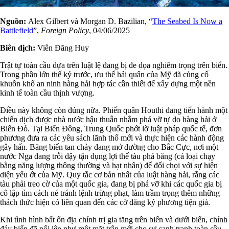
Nguồn:
Alex Gilbert và Morgan D. Bazilian, “
The
Seabed Is Now a
Battlefield
”,
Foreign Policy
, 04/06/2025
Biên dịch:
Viên Đăng Huy
Trật tự toàn cầu dựa trên luật lệ đang bị đe dọa nghiêm trọng trên biển.
Trong phần lớn thế kỷ trước, ưu thế hải quân của Mỹ đã củng cố
khuôn khổ an ninh hàng hải hợp tác cần thiết để xây dựng một nền
kinh tế toàn cầu thịnh vượng.
Điều này không còn đúng nữa. Phiến quân Houthi đang tiến hành một
chiến dịch được nhà nước hậu thuẫn nhằm phá vỡ tự do hàng hải ở
Biển Đỏ. Tại Biển Đông, Trung Quốc phớt lờ luật pháp quốc tế, đơn
phương đưa ra các yêu sách lãnh thổ mới và thực hiện các hành động
gây hấn. Băng biển tan chảy đang mở đường cho Bắc Cực, nơi một
nước Nga đang trỗi dậy tận dụng lợi thế tàu phá băng (cả loại chạy
bằng năng lượng thông thường và hạt nhân) để đối chọi với sự hiện
diện yếu ớt của Mỹ. Quy tắc cơ bản nhất của luật hàng hải, rằng các
tàu phải treo cờ của một quốc gia, đang bị phá vỡ khi các quốc gia bị
cô lập tìm cách né tránh lệnh trừng phạt, làm trầm trọng thêm những
thách thức hiện có liên quan đến các cờ đăng ký phương tiện giả.
Khi tình hình bất ổn địa chính trị gia tăng trên biển và dưới biển, chính
đáy biển đã nổi lên như một mặt trận mới cho sự cạnh tranh toàn cầu.