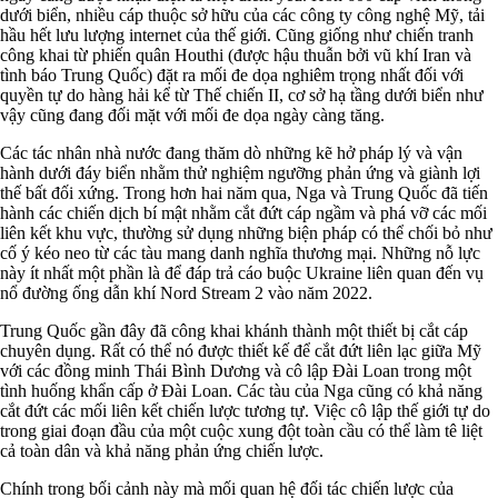
dưới biển, nhiều cáp thuộc sở hữu của các công ty công nghệ Mỹ, tải
hầu hết lưu lượng internet của thế giới. Cũng giống như chiến tranh
công khai từ phiến quân Houthi (được hậu thuẫn bởi vũ khí Iran và
tình báo Trung Quốc) đặt ra mối đe dọa nghiêm trọng nhất đối với
quyền tự do hàng hải kể từ Thế chiến II, cơ sở hạ tầng dưới biển như
vậy cũng đang đối mặt với mối đe dọa ngày càng tăng.
Các tác nhân nhà nước đang thăm dò những kẽ hở pháp lý và vận
hành dưới đáy biển nhằm thử nghiệm ngưỡng phản ứng và giành lợi
thế bất đối xứng. Trong hơn hai năm qua, Nga và Trung Quốc đã tiến
hành các chiến dịch bí mật nhằm cắt đứt cáp ngầm và phá vỡ các mối
liên kết khu vực, thường sử dụng những biện pháp có thể chối bỏ như
cố ý kéo neo từ các tàu mang danh nghĩa thương mại. Những nỗ lực
này ít nhất một phần là để đáp trả cáo buộc Ukraine liên quan đến vụ
nổ đường ống dẫn khí Nord Stream 2 vào năm 2022.
Trung Quốc gần đây đã công khai khánh thành một thiết bị cắt cáp
chuyên dụng. Rất có thể nó được thiết kế để cắt đứt liên lạc giữa Mỹ
với các đồng minh Thái Bình Dương và cô lập Đài Loan trong một
tình huống khẩn cấp ở Đài Loan. Các tàu của Nga cũng có khả năng
cắt đứt các mối liên kết chiến lược tương tự. Việc cô lập thế giới tự do
trong giai đoạn đầu của một cuộc xung đột toàn cầu có thể làm tê liệt
cả toàn dân và khả năng phản ứng chiến lược.
Chính trong bối cảnh này mà mối quan hệ đối tác chiến lược của