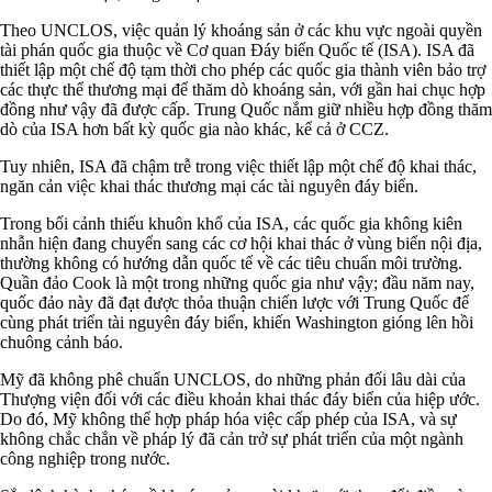
Theo UNCLOS, việc quản lý khoáng sản ở các khu vực ngoài quyền
tài phán quốc gia thuộc về Cơ quan Đáy biển Quốc tế (ISA). ISA đã
thiết lập một chế độ tạm thời cho phép các quốc gia thành viên bảo trợ
các thực thể thương mại để thăm dò khoáng sản, với gần hai chục hợp
đồng như vậy đã được cấp. Trung Quốc nắm giữ nhiều hợp đồng thăm
dò của ISA hơn bất kỳ quốc gia nào khác, kể cả ở CCZ.
Tuy nhiên, ISA đã chậm trễ trong việc thiết lập một chế độ khai thác,
ngăn cản việc khai thác thương mại các tài nguyên đáy biển.
Trong bối cảnh thiếu khuôn khổ của ISA, các quốc gia không kiên
nhẫn hiện đang chuyển sang các cơ hội khai thác ở vùng biển nội địa,
thường không có hướng dẫn quốc tế về các tiêu chuẩn môi trường.
Quần đảo Cook là một trong những quốc gia như vậy; đầu năm nay,
quốc đảo này đã đạt được thỏa thuận chiến lược với Trung Quốc để
cùng phát triển tài nguyên đáy biển, khiến Washington gióng lên hồi
chuông cảnh báo.
Mỹ đã không phê chuẩn UNCLOS, do những phản đối lâu dài của
Thượng viện đối với các điều khoản khai thác đáy biển của hiệp ước.
Do đó, Mỹ không thể hợp pháp hóa việc cấp phép của ISA, và sự
không chắc chắn về pháp lý đã cản trở sự phát triển của một ngành
công nghiệp trong nước.