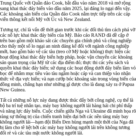
Trung Quốc với Quần đảo Cook, bắt đầu vào năm 2018 và mở rộng
sang khai thác đáy biển vào đầu năm 2025, lại đáng lo ngại đến vậy.
Các khoáng sản biển của Quần đảo Cook nằm trực tiếp trên các cáp
viễn thông kết nối Mỹ với Úc và New Zealand.
Tương tự, chỉ là vấn đề thời gian trước khi các đối thủ tìm cách phá vỡ
các nỗ lực khai thác đáy biển của Mỹ. Báo cáo RAND đã đề cập ở
trên bao gồm một khảo sát các chuyên gia chính phủ và công nghiệp
cho thấy một số lo ngại an ninh đáng kể đối với ngành công nghiệp
mới, bao gồm bảo vệ các tàu (treo cờ Mỹ hoặc không) thực hiện các
hoạt động khai thác đáy biển hợp pháp, hoặc vận chuyển các khoáng
sản quan trọng của Mỹ từ các địa điểm đó; thực thi các yêu sách và
quyền khai thác đáy biển; sử dụng các hoạt động dưới đáy biển làm vỏ
bọc để nhắm mục tiêu vào tàu ngầm hoặc cáp và can thiệp vào nhận
thức về địa vực biển; và nạn cướp bóc khoáng sản trong vùng biển của
đồng minh, chẳng hạn như những gì được cho là đang xảy ra ở Papua
New Guinea.
Tất cả những nỗ lực này đang được thúc đẩy bởi công nghệ, cụ thể là
bộ ba trí tuệ nhân tạo, máy bay không người lái hàng hải chi phí thấp
và năng lực đáy biển. Cuộc chiến giữa Nga và Ukraine đã minh họa rõ
ràng sự thống trị của chiến tranh hiện đại bởi các nền tảng máy bay
không người lái—hạm đội Biển Đen hùng mạnh một thời của Nga đã
bị làm cho tê liệt bởi các máy bay không người lái trên không tương
đối rẻ và các tàu mặt nước không người lái.