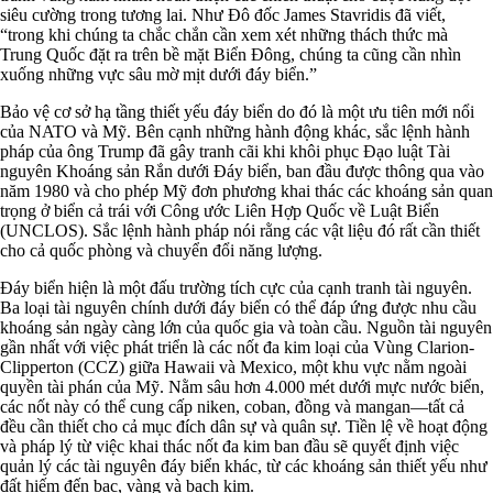
siêu cường trong tương lai. Như Đô đốc James Stavridis đã viết,
“trong khi chúng ta chắc chắn cần xem xét những thách thức mà
Trung Quốc đặt ra trên bề mặt Biển Đông, chúng ta cũng cần nhìn
xuống những vực sâu mờ mịt dưới đáy biển.”
Bảo vệ cơ sở hạ tầng thiết yếu đáy biển do đó là một ưu tiên mới nổi
của NATO và Mỹ. Bên cạnh những hành động khác, sắc lệnh hành
pháp của ông Trump đã gây tranh cãi khi khôi phục Đạo luật Tài
nguyên Khoáng sản Rắn dưới Đáy biển, ban đầu được thông qua vào
năm 1980 và cho phép Mỹ đơn phương khai thác các khoáng sản quan
trọng ở biển cả trái với Công ước Liên Hợp Quốc về Luật Biển
(UNCLOS). Sắc lệnh hành pháp nói rằng các vật liệu đó rất cần thiết
cho cả quốc phòng và chuyển đổi năng lượng.
Đáy biển hiện là một đấu trường tích cực của cạnh tranh tài nguyên.
Ba loại tài nguyên chính dưới đáy biển có thể đáp ứng được nhu cầu
khoáng sản ngày càng lớn của quốc gia và toàn cầu. Nguồn tài nguyên
gần nhất với việc phát triển là các nốt đa kim loại của Vùng Clarion-
Clipperton (CCZ) giữa Hawaii và Mexico, một khu vực nằm ngoài
quyền tài phán của Mỹ. Nằm sâu hơn 4.000 mét dưới mực nước biển,
các nốt này có thể cung cấp niken, coban, đồng và mangan—tất cả
đều cần thiết cho cả mục đích dân sự và quân sự. Tiền lệ về hoạt động
và pháp lý từ việc khai thác nốt đa kim ban đầu sẽ quyết định việc
quản lý các tài nguyên đáy biển khác, từ các khoáng sản thiết yếu như
đất hiếm đến bạc, vàng và bạch kim.