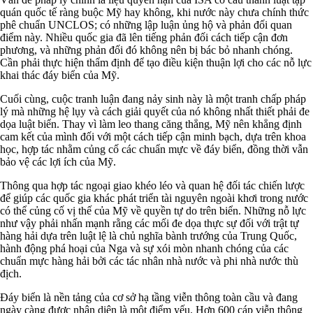
quán quốc tế ràng buộc Mỹ hay không, khi nước này chưa chính thức
phê chuẩn UNCLOS; có những lập luận ủng hộ và phản đối quan
điểm này. Nhiều quốc gia đã lên tiếng phản đối cách tiếp cận đơn
phương, và những phản đối đó không nên bị bác bỏ nhanh chóng.
Cần phải thực hiện thẩm định để tạo điều kiện thuận lợi cho các nỗ lực
khai thác đáy biển của Mỹ.
Cuối cùng, cuộc tranh luận đang nảy sinh này là một tranh chấp pháp
lý mà những hệ lụy và cách giải quyết của nó không nhất thiết phải đe
dọa luật biển. Thay vì làm leo thang căng thẳng, Mỹ nên khẳng định
cam kết của mình đối với một cách tiếp cận minh bạch, dựa trên khoa
học, hợp tác nhằm củng cố các chuẩn mực về đáy biển, đồng thời vẫn
bảo vệ các lợi ích của Mỹ.
Thông qua hợp tác ngoại giao khéo léo và quan hệ đối tác chiến lược
để giúp các quốc gia khác phát triển tài nguyên ngoài khơi trong nước
có thể củng cố vị thế của Mỹ về quyền tự do trên biển. Những nỗ lực
như vậy phải nhấn mạnh rằng các mối đe dọa thực sự đối với trật tự
hàng hải dựa trên luật lệ là chủ nghĩa bành trướng của Trung Quốc,
hành động phá hoại của Nga và sự xói mòn nhanh chóng của các
chuẩn mực hàng hải bởi các tác nhân nhà nước và phi nhà nước thù
địch.
Đáy biển là nền tảng của cơ sở hạ tầng viễn thông toàn cầu và đang
ngày càng được nhận diện là một điểm yếu. Hơn 600 cáp viễn thông