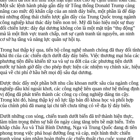
Một sắc lệnh hành pháp gần đây từ Tổng thống Donald Trump càng
nâng cao mức độ khẩn cấp của an ninh đáy biển, một phần là để đáp
trả những động thái chiến lược gần đây của Trung Quốc trong ngành
công nghiệp khai thác đáy biển non trẻ. Mỹ đã báo hiệu một sự thay
đổi chiến lược: đáy đại dương không còn là một mặt trận “thụ động”
mà là một lĩnh vực tranh chấp, nơi sự cạnh tranh tài nguyên, an ninh
cơ sở hạ tầng và năng lực quân sự hội tụ.
Trong hai thập kỷ qua, tiến bộ công nghệ nhanh chóng đã thay đổi tính
khả thi của các chiến dịch dưới đáy đáy biển. Việc thương mại hóa các
phương tiện điều khiển từ xa và sự ra đời của các phương tiện dưới
nước tự hành giờ đây cho phép thực hiện các nhiệm vụ chính xác, hiệu
quả về chi phí ở hầu hết mọi độ sâu đại dương.
Được thúc đẩy một phần bởi nhu cầu khoan nước sâu của ngành công
nghiệp dầu khí ngoài khơi, các công nghệ liên quan như hệ thống định
vị động đã phát triển thành các công cụ công nghiệp đáng tin cậy.
Trong khi đó, hàng thập kỷ nỗ lực lập bản đồ khoa học và phối hợp
của chính phủ đã mang lại chi tiết chưa từng có về địa lý đáy biển.
Dưới những con sóng, chiến tranh dưới biển đã trở thành hiện thực,
làm trầm trọng thêm sự bất ổn ngày càng tăng trên bề mặt biển. Trên
khắp châu Âu và Thái Bình Dương, Nga và Trung Quốc đang đi tiên
phong trong việc phá hoại đường ống và cáp, một hình thức chiến
tranh vùng xám nhằm hoàn thiện các chiến thuật cho cuộc xung đột