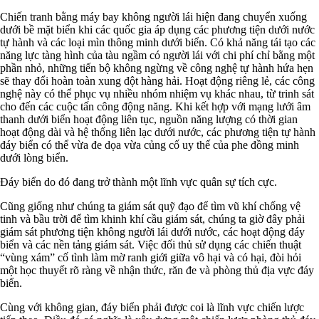
Chiến tranh bằng máy bay không người lái hiện đang chuyển xuống
dưới bề mặt biển khi các quốc gia áp dụng các phương tiện dưới nước
tự hành và các loại mìn thông minh dưới biển. Có khả năng tái tạo các
năng lực tàng hình của tàu ngầm có người lái với chi phí chỉ bằng một
phần nhỏ, những tiến bộ không ngừng về công nghệ tự hành hứa hẹn
sẽ thay đổi hoàn toàn xung đột hàng hải. Hoạt động riêng lẻ, các công
nghệ này có thể phục vụ nhiều nhóm nhiệm vụ khác nhau, từ trinh sát
cho đến các cuộc tấn công động năng. Khi kết hợp với mạng lưới âm
thanh dưới biển hoạt động liên tục, nguồn năng lượng có thời gian
hoạt động dài và hệ thống liên lạc dưới nước, các phương tiện tự hành
đáy biển có thể vừa đe dọa vừa củng cố uy thế của phe đồng minh
dưới lòng biển.
Đáy biển do đó đang trở thành một lĩnh vực quân sự tích cực.
Cũng giống như chúng ta giám sát quỹ đạo để tìm vũ khí chống vệ
tinh và bầu trời để tìm khinh khí cầu giám sát, chúng ta giờ đây phải
giám sát phương tiện không người lái dưới nước, các hoạt động đáy
biển và các nền tảng giám sát. Việc đối thủ sử dụng các chiến thuật
“vùng xám” cố tình làm mờ ranh giới giữa vô hại và có hại, đòi hỏi
một học thuyết rõ ràng về nhận thức, răn đe và phòng thủ địa vực đáy
biển.
Cùng với không gian, đáy biển phải được coi là lĩnh vực chiến lược