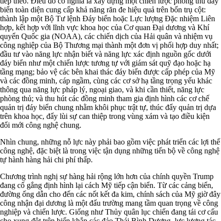
tiếp theo. Điều đó có nghĩa là xây dựng một chiến lược phòng thủ đáy
biển toàn diện cung cấp khả năng răn đe hiệu quả trên bốn trụ cột:
thành lập một Bộ Tư lệnh Đáy biển hoặc Lực lượng Đặc nhiệm Liên
hợp, kết hợp với lĩnh vực khoa học của Cơ quan Đại dương và Khí
quyển Quốc gia (NOAA), các chiến dịch của Hải quân và nhiệm vụ
công nghiệp của Bộ Thương mại thành một đơn vị phối hợp duy nhất;
đầu tư vào năng lực nhận biết và năng lực xác định nguồn gốc dưới
đáy biển như một chiến lược tương tự với giám sát quỹ đạo hoặc hạ
tầng mạng; bảo vệ các bên khai thác đáy biển được cấp phép của Mỹ
và các đồng minh, cáp ngầm, cùng các cơ sở hạ tầng trọng yếu khác
thông qua năng lực pháp lý, ngoại giao, và khi cần thiết, năng lực
phòng thủ; và thu hút các đồng minh tham gia định hình các cơ chế
quản trị đáy biển chung nhằm khôi phục trật tự, thúc đẩy quản trị dựa
trên khoa học, đẩy lùi sự can thiệp trong vùng xám và tạo điều kiện
đổi mới công nghệ chung.
Nhìn chung, những nỗ lực này phải bao gồm việc phát triển các lợi thế
công nghệ, đặc biệt là trong việc tận dụng những tiến bộ về công nghệ
tự hành hàng hải chi phí thấp.
Chương trình nghị sự hàng hải rộng lớn hơn của chính quyền Trump
đang cố gắng định hình lại cách Mỹ tiếp cận biển. Từ các cảng biển,
đường ống dẫn cho đến các nốt kết đa kim, chính sách của Mỹ giờ đây
công nhận đại dương là một đấu trường mang tầm quan trọng về công
nghiệp và chiến lược. Giống như Thủy quân lục chiến đang tái cơ cấu
cho xung đột trên biển khắp các đảo Thái Bình Dương, lực lượng tác