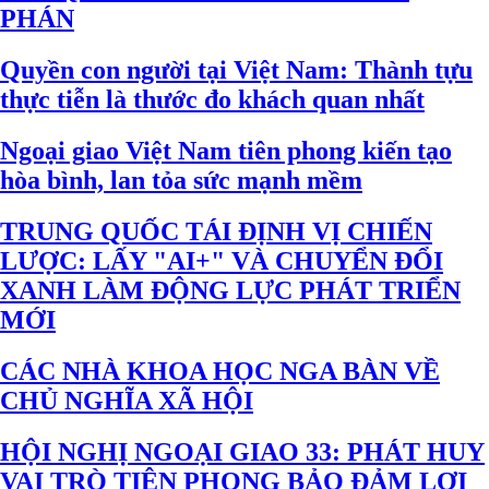
PHÁN
Quyền con người tại Việt Nam: Thành tựu
thực tiễn là thước đo khách quan nhất
Ngoại giao Việt Nam tiên phong kiến tạo
hòa bình, lan tỏa sức mạnh mềm
TRUNG QUỐC TÁI ĐỊNH VỊ CHIẾN
LƯỢC: LẤY "AI+" VÀ CHUYỂN ĐỔI
XANH LÀM ĐỘNG LỰC PHÁT TRIỂN
MỚI
CÁC NHÀ KHOA HỌC NGA BÀN VỀ
CHỦ NGHĨA XÃ HỘI
HỘI NGHỊ NGOẠI GIAO 33: PHÁT HUY
VAI TRÒ TIÊN PHONG BẢO ĐẢM LỢI