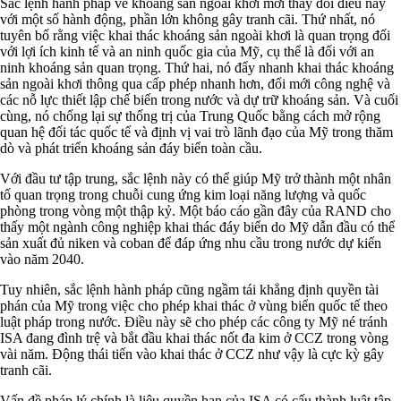
Sắc lệnh hành pháp về khoáng sản ngoài khơi mới thay đổi điều này
với một số hành động, phần lớn không gây tranh cãi. Thứ nhất, nó
tuyên bố rằng việc khai thác khoáng sản ngoài khơi là quan trọng đối
với lợi ích kinh tế và an ninh quốc gia của Mỹ, cụ thể là đối với an
ninh khoáng sản quan trọng. Thứ hai, nó đẩy nhanh khai thác khoáng
sản ngoài khơi thông qua cấp phép nhanh hơn, đổi mới công nghệ và
các nỗ lực thiết lập chế biến trong nước và dự trữ khoáng sản. Và cuối
cùng, nó chống lại sự thống trị của Trung Quốc bằng cách mở rộng
quan hệ đối tác quốc tế và định vị vai trò lãnh đạo của Mỹ trong thăm
dò và phát triển khoáng sản đáy biển toàn cầu.
Với đầu tư tập trung, sắc lệnh này có thể giúp Mỹ trở thành một nhân
tố quan trọng trong chuỗi cung ứng kim loại năng lượng và quốc
phòng trong vòng một thập kỷ. Một báo cáo gần đây của RAND cho
thấy một ngành công nghiệp khai thác đáy biển do Mỹ dẫn đầu có thể
sản xuất đủ niken và coban để đáp ứng nhu cầu trong nước dự kiến
vào năm 2040.
Tuy nhiên, sắc lệnh hành pháp cũng ngầm tái khẳng định quyền tài
phán của Mỹ trong việc cho phép khai thác ở vùng biển quốc tế theo
luật pháp trong nước. Điều này sẽ cho phép các công ty Mỹ né tránh
ISA đang đình trệ và bắt đầu khai thác nốt đa kim ở CCZ trong vòng
vài năm. Động thái tiến vào khai thác ở CCZ như vậy là cực kỳ gây
tranh cãi.
Vấn đề pháp lý chính là liệu quyền hạn của ISA có cấu thành luật tập