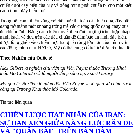
chiến dưới đáy biển của Mỹ và đồng minh phải chuẩn bị cho một kiểu
cạnh tranh đáy biển mới.
Trong bối cảnh thiếu vắng cơ chế thực thi toàn cầu hiệu quả, đáy biển
đang trở thành một khoảng trống mà các cường quốc đang chạy đua
để chiếm lĩnh. Bằng cách kiên quyết theo đuổi một lộ trình hợp pháp,
minh bạch và dựa trên các tiêu chuẩn để đảm bảo an ninh đáy biển,
được lồng ghép vào chiến lược hàng hải rộng lớn hơn của mình với
các đồng minh như NATO, Mỹ có thể củng cố trật tự dựa trên luật lệ.
Theo Nghiên cứu Quốc tế
Alex Gilbert là nghiên cứu viên tại Viện Payne thuộc Trường Khai
thác Mỏ Colorado và là người đồng sáng lập SparkLibrary.
Morgan D. Bazilian là giám đốc Viện Payne và là giáo sư chính sách
công tại Trường Khai thác Mỏ Colorado.
Tin tức liên quan
CHIẾN LƯỢC HẠT NHÂN CỦA IRAN:
SỰ ĐAN XEN GIỮA NĂNG LỰC RĂN ĐE
VÀ "QUÂN BÀI" TRÊN BÀN ĐÀM