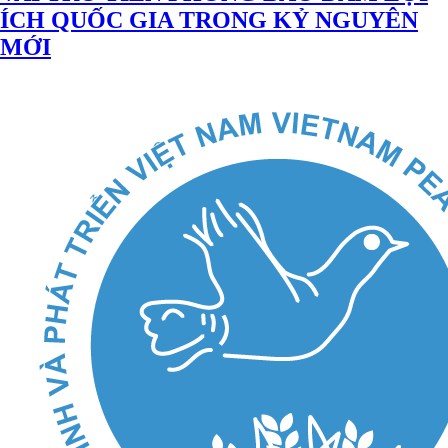
ÍCH QUỐC GIA TRONG KỶ NGUYÊN
MỚI