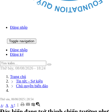
Đăng nhập
Toggle navigation
:
:
Đăng nhập
Đăng ký
Thứ bảy, 08/08/2026 - 18:24
Trang chủ
Tin tức - Sự kiện
Chủ quyền biển đảo
Thứ sáu, 06/06/2025
|
20:54
|
+
-
A
A
A
Đáy biển đang trở thành chiến trường như