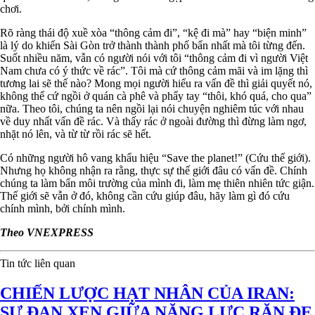
chơi.
Rõ ràng thái độ xuề xòa “thông cảm đi”, “kệ đi mà” hay “biện minh”
là lý do khiến Sài Gòn trở thành thành phố bẩn nhất mà tôi từng đến.
Suốt nhiều năm, vẫn có người nói với tôi “thông cảm đi vì người Việt
Nam chưa có ý thức về rác”. Tôi mà cứ thông cảm mãi và im lặng thì
tương lai sẽ thế nào? Mong mọi người hiểu ra vấn đề thì giải quyết nó,
không thể cứ ngồi ở quán cà phê và phẩy tay “thôi, khó quá, cho qua”
nữa. Theo tôi, chúng ta nên ngồi lại nói chuyện nghiêm túc với nhau
về duy nhất vấn đề rác. Và thấy rác ở ngoài đường thì đừng làm ngơ,
nhặt nó lên, và từ từ rồi rác sẽ hết.
Có những người hô vang khẩu hiệu “Save the planet!” (Cứu thế giới).
Nhưng họ không nhận ra rằng, thực sự thế giới đâu có vấn đề. Chính
chúng ta làm bẩn môi trường của mình đi, làm mẹ thiên nhiên tức giận.
Thế giới sẽ vẫn ở đó, không cần cứu giúp đâu, hãy làm gì đó cứu
chính mình, bởi chính mình.
Theo VNEXPRESS
Tin tức liên quan
CHIẾN LƯỢC HẠT NHÂN CỦA IRAN:
SỰ ĐAN XEN GIỮA NĂNG LỰC RĂN ĐE