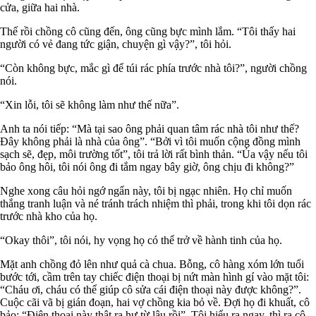
cửa, giữa hai nhà.
Thế rồi chồng cô cũng đến, ông cũng bực mình lắm. “Tôi thấy hai
người có vẻ đang tức giận, chuyện gì vậy?”, tôi hỏi.
“Còn không bực, mắc gì để túi rác phía trước nhà tôi?”, người chồng
nói.
“Xin lỗi, tôi sẽ không làm như thế nữa”.
Anh ta nói tiếp: “Mà tại sao ông phải quan tâm rác nhà tôi như thế?
Đây không phải là nhà của ông”. “Bởi vì tôi muốn cộng đồng mình
sạch sẽ, đẹp, môi trường tốt”, tôi trả lời rất bình thản. “Ủa vậy nếu tôi
bảo ông hôi, tôi nói ông đi tắm ngay bây giờ, ông chịu đi không?”
Nghe xong câu hỏi ngớ ngẩn này, tôi bị ngạc nhiên. Họ chỉ muốn
thắng tranh luận và né tránh trách nhiệm thì phải, trong khi tôi dọn rác
trước nhà kho của họ.
“Okay thôi”, tôi nói, hy vọng họ có thể trở về hành tinh của họ.
Mặt anh chồng đỏ lên như quả cà chua. Bỗng, cô hàng xóm lớn tuổi
bước tới, cầm trên tay chiếc điện thoại bị nứt màn hình gí vào mặt tôi:
“Cháu ơi, cháu có thể giúp cô sửa cái điện thoại này được không?”.
Cuộc cãi vã bị gián đoạn, hai vợ chồng kia bỏ về. Đợi họ đi khuất, cô
bảo: “Điện thoại này thật ra hư từ lâu rồi”. Tôi hiểu ra ngay, thì ra cô