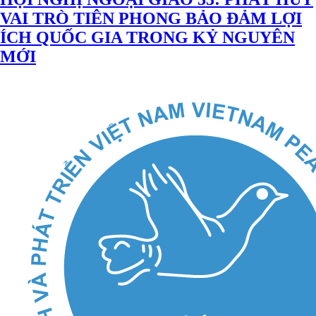
VAI TRÒ TIÊN PHONG BẢO ĐẢM LỢI
ÍCH QUỐC GIA TRONG KỶ NGUYÊN
MỚI