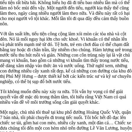
tiểu tiện rất bừa bãi. Không hiểu họ đã đi tiểu bao nhiêu lần mà có thể
làm nó bốc mùi đến vậy. Một người đến tiểu, người kia thấy thế cũng
làm theo, ngày càng nhiều người làm theo nữa. Và điều này rất có hại
cho mọi người vô tội khác. Mỗi lần tôi đi qua đây đều cảm thấy buồn
nôn.
Với tần suất lớn, tiểu tiện công cộng làm xói mòn các tòa nhà và cột
đèn. Nó là mối nguy hại lớn cho sức khoẻ. Vi khuẩn có thể nhân lên
và phát triển mạnh mẽ từ đó. Tệ hơn, trẻ em chơi đùa có thể chạm đất
bằng tay hoặc đi chân trần, lây nhiễm cho chúng. Hàm lượng urê trong
nước tiểu thu hút ruồi và gián. Những con côn trùng này lại là vật chủ
mang vi khuẩn, bao gồm cả những vi khuẩn tìm thấy trong nước tiểu,
dễ dàng xâm nhập vào thức ăn và nước uống. Thử nghĩ xem, những
con đường nhiều cây xanh rất đẹp, kể cả những con đường của khu đô
thị Phú Mỹ Hưng – được thiết kế bởi các kiến trúc sư và kỹ sư chuyên
nghiệp, có thể bị sụp đổ bởi nước tiểu.
Tôi không muốn điều này xảy ra nữa. Tôi vẫn hy vọng có thể giải
quyết vấn đề mặc dù trong thâm tâm, tôi hiểu rằng Việt Nam có quá
nhiều vấn đề về môi trường sống cần giải quyết khác.
Một ngày, chủ nhà tôi thuê tại khu phố đường Hoàng Quốc Việt, quận
7 bán nhà, tôi phải chuyển đi trong tiếc nuối. Tôi bốc hết đồ đạc lên
chiếc xe tải, gồm hai con mèo, nhiều cây xanh, một đàn cá… Chiếc xe
đưa chúng tôi đến một con hẻm nhỏ trên đường Lê Văn Lương, huyện