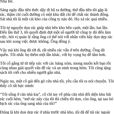
Nhà Bè.
Sáng ngày đầu tiên thức dậy đi bộ ra đường, thứ đầu tiên tôi gặp là
rác, thậm chí cuối đường có một khu đất chỉ để chất rác thành đống.
Sát nhà tôi là một cái kho của công ty nào đó. Họ xả rác quá nhiều.
Tôi tự nguyện dọn rác giúp nhà bên kho bên cạnh, một lần, hai lần.
Đến lần thứ 3, tôi quyết định đợi một số người từ công ty đó đến làm
việc, hỏi vị quản lý rằng ông có thể nói với nhân viên hãy dọn dẹp rác
sau khi xong việc được không. Ông đồng ý.
Vậy mà khi ông đã rời đi, rất nhiều rác vẫn ở trên đường. Ông đã
quên. Tôi nhắc họ thêm một lần khác, với hy vọng họ để tâm hơn.
Tôi cố gắng từ từ tiếp xúc với các hàng xóm, mong muốn kết bạn rồi
cùng nhau giải quyết vấn đề rác và an ninh trong hẻm. Tôi cũng tặng
sách tôi viết cho nhiều người gần nhà.
Ngày nọ, một cô gái đến gõ cửa nhà tôi, yêu cầu tôi ra nói chuyện. Tôi
thấy cô rất bực mình:
“Tôi sống ở căn nhà kia”, cô chỉ tay về phía căn nhà đối diện khu bãi
rác cuối hẻm, “mớ rác này của tôi thì chiều tôi dọn, còn ông, tại sao bỏ
bịch rác của ông sang nhà của tôi?”
Đúng là khi dọn dẹp rác ở phía trước nhà kho, tôi đã để túi rác ngoài