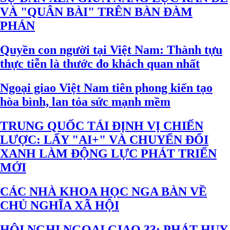
VÀ "QUÂN BÀI" TRÊN BÀN ĐÀM
PHÁN
Quyền con người tại Việt Nam: Thành tựu
thực tiễn là thước đo khách quan nhất
Ngoại giao Việt Nam tiên phong kiến tạo
hòa bình, lan tỏa sức mạnh mềm
TRUNG QUỐC TÁI ĐỊNH VỊ CHIẾN
LƯỢC: LẤY "AI+" VÀ CHUYỂN ĐỔI
XANH LÀM ĐỘNG LỰC PHÁT TRIỂN
MỚI
CÁC NHÀ KHOA HỌC NGA BÀN VỀ
CHỦ NGHĨA XÃ HỘI
HỘI NGHỊ NGOẠI GIAO 33: PHÁT HUY