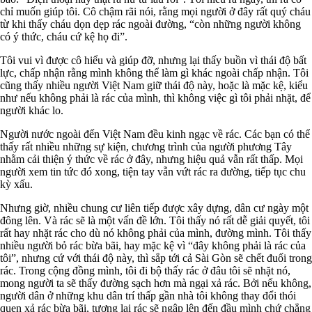
chỉ muốn giúp tôi. Cô chậm rãi nói, rằng mọi người ở đây rất quý cháu
từ khi thấy cháu dọn dẹp rác ngoài đường, “còn những người không
có ý thức, cháu cứ kệ họ đi”.
Tôi vui vì được cô hiểu và giúp đỡ, nhưng lại thấy buồn vì thái độ bất
lực, chấp nhận rằng mình không thể làm gì khác ngoài chấp nhận. Tôi
cũng thấy nhiều người Việt Nam giữ thái độ này, hoặc là mặc kệ, kiểu
như nếu không phải là rác của mình, thì không việc gì tôi phải nhặt, để
người khác lo.
Người nước ngoài đến Việt Nam đều kinh ngạc về rác. Các bạn có thể
thấy rất nhiều những sự kiện, chương trình của người phương Tây
nhằm cải thiện ý thức về rác ở đây, nhưng hiệu quả vẫn rất thấp. Mọi
người xem tin tức đó xong, tiện tay vẫn vứt rác ra đường, tiếp tục chu
kỳ xấu.
Nhưng giờ, nhiều chung cư liên tiếp được xây dựng, dân cư ngày một
đông lên. Và rác sẽ là một vấn đề lớn. Tôi thấy nó rất dễ giải quyết, tôi
rất hay nhặt rác cho dù nó không phải của mình, đường mình. Tôi thấy
nhiều người bỏ rác bừa bãi, hay mặc kệ vì “đây không phải là rác của
tôi”, nhưng cứ với thái độ này, thì sắp tới cả Sài Gòn sẽ chết đuối trong
rác. Trong cộng đồng mình, tôi đi bộ thấy rác ở đâu tôi sẽ nhặt nó,
mong người ta sẽ thấy đường sạch hơn mà ngại xả rác. Bởi nếu không,
người dân ở những khu dân trí thấp gần nhà tôi không thay đổi thói
quen xả rác bừa bãi, tương lai rác sẽ ngập lên đến đầu mình chứ chẳng