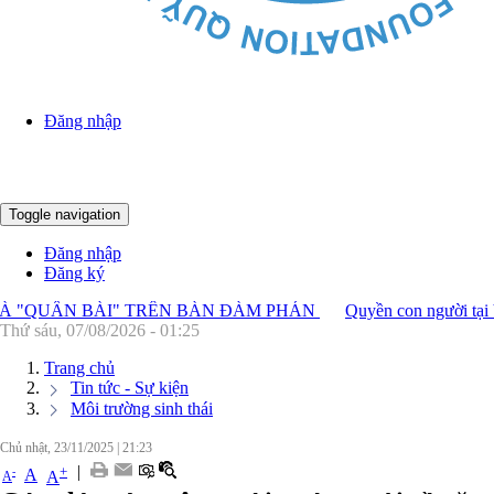
Đăng nhập
PM
Thứ 5 , 6 / 8 / 2026
6
:
25
:
33
Toggle navigation
Đăng nhập
Đăng ký
"QUÂN BÀI" TRÊN BÀN ĐÀM PHÁN
Quyền con người tại Việt
Thứ sáu, 07/08/2026 - 01:25
Trang chủ
Tin tức - Sự kiện
Môi trường sinh thái
Chủ nhật, 23/11/2025
|
21:23
|
+
-
A
A
A