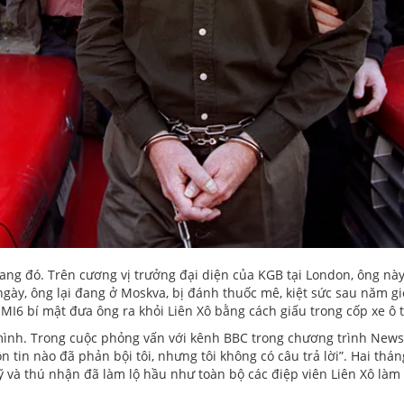
ang đó. Trên cương vị trưởng đại diện của KGB tại London, ông này
ày, ông lại đang ở Moskva, bị đánh thuốc mê, kiệt sức sau năm giờ
 MI6 bí mật đưa ông ra khỏi Liên Xô bằng cách giấu trong cốp xe ô t
mình. Trong cuộc phỏng vấn với kênh BBC trong chương trình Newsn
n tin nào đã phản bội tôi, nhưng tôi không có câu trả lời”. Hai th
ỹ và thú nhận đã làm lộ hầu như toàn bộ các điệp viên Liên Xô làm