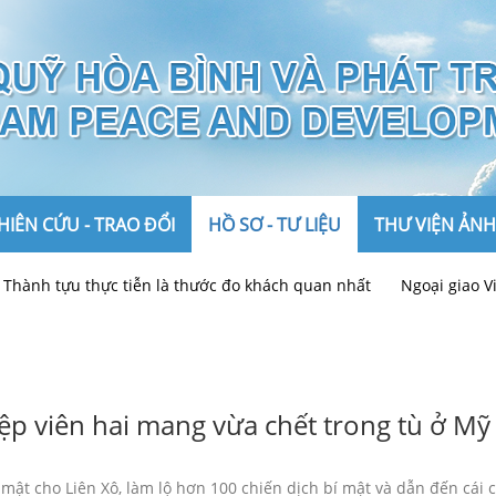
IÊN CỨU - TRAO ĐỔI
HỒ SƠ - TƯ LIỆU
THƯ VIỆN ẢNH
u thực tiễn là thước đo khách quan nhất
Ngoại giao Việt Nam t
Ảnh
Video
iệp viên hai mang vừa chết trong tù ở Mỹ 
mật cho Liên Xô, làm lộ hơn 100 chiến dịch bí mật và dẫn đến cái c