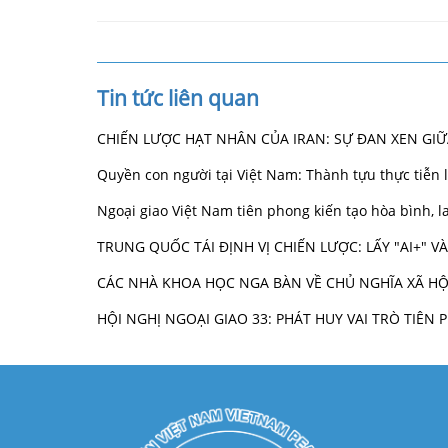
Tin tức liên quan
CHIẾN LƯỢC HẠT NHÂN CỦA IRAN: SỰ ĐAN XEN GI
Quyền con người tại Việt Nam: Thành tựu thực tiễn
Ngoại giao Việt Nam tiên phong kiến tạo hòa bình,
TRUNG QUỐC TÁI ĐỊNH VỊ CHIẾN LƯỢC: LẤY "AI+" 
CÁC NHÀ KHOA HỌC NGA BÀN VỀ CHỦ NGHĨA XÃ HỘ
HỘI NGHỊ NGOẠI GIAO 33: PHÁT HUY VAI TRÒ TIÊ