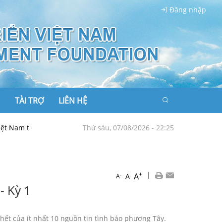
Đăng nhập
TÀI TRỢ
LIÊN HỆ
iên phong kiến tạo hòa bình, lan tỏa sức mạnh mềm
Thứ sáu, 07/08/2026 - 22:25
TRUNG QUỐ
+
|
A
-
A
A
- Kỳ 1
hết của ít nhất 10 nguồn tin tình báo phương Tây.