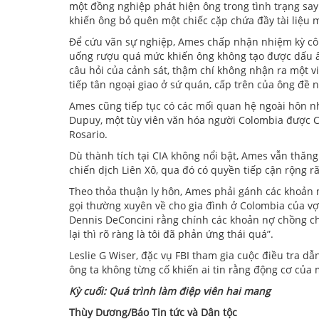
một đồng nghiệp phát hiện ông trong tình trạng say
khiến ông bỏ quên một chiếc cặp chứa đầy tài liệu
Để cứu vãn sự nghiệp, Ames chấp nhận nhiệm kỳ công 
uống rượu quá mức khiến ông không tạo được dấu ấn 
câu hỏi của cảnh sát, thậm chí không nhận ra một v
tiếp tân ngoại giao ở sứ quán, cấp trên của ông đề 
Ames cũng tiếp tục có các mối quan hệ ngoài hôn n
Dupuy, một tùy viên văn hóa người Colombia được C
Rosario.
Dù thành tích tại CIA không nổi bật, Ames vẫn thăn
chiến dịch Liên Xô, qua đó có quyền tiếp cận rộng rã
Theo thỏa thuận ly hôn, Ames phải gánh các khoản 
gọi thường xuyên về cho gia đình ở Colombia của vợ 
Dennis DeConcini rằng chính các khoản nợ chồng chấ
lại thì rõ ràng là tôi đã phản ứng thái quá”.
Leslie G Wiser, đặc vụ FBI tham gia cuộc điều tra dẫ
ông ta không từng cố khiến ai tin rằng động cơ của m
Kỳ cuối: Quá trình làm điệp viên hai mang
Thùy Dương/Báo Tin tức và Dân tộc