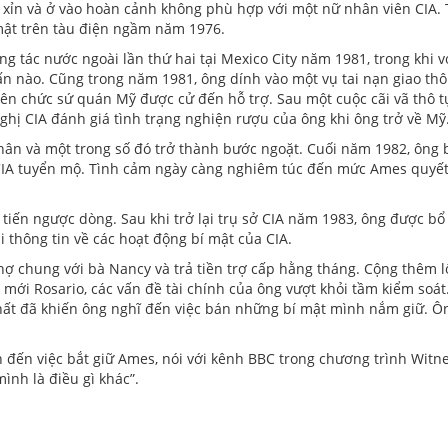
 xỉn và ở vào hoàn cảnh không phù hợp với một nữ nhân viên CIA. T
 mật trên tàu điện ngầm năm 1976.
tác nước ngoài lần thứ hai tại Mexico City năm 1981, trong khi vợ
nào. Cũng trong năm 1981, ông dính vào một vụ tai nạn giao thông
iên chức sứ quán Mỹ được cử đến hỗ trợ. Sau một cuộc cãi vã thô t
nghị CIA đánh giá tình trạng nghiện rượu của ông khi ông trở về Mỹ
hân và một trong số đó trở thành bước ngoặt. Cuối năm 1982, ông 
IA tuyển mộ. Tình cảm ngày càng nghiêm túc đến mức Ames quyết đ
g tiến ngược dòng. Sau khi trở lại trụ sở CIA năm 1983, ông được 
i thông tin về các hoạt động bí mật của CIA.
nợ chung với bà Nancy và trả tiền trợ cấp hằng tháng. Cộng thêm 
mới Rosario, các vấn đề tài chính của ông vượt khỏi tầm kiểm soát
t đã khiến ông nghĩ đến việc bán những bí mật mình nắm giữ. Ông n
n đến việc bắt giữ Ames, nói với kênh BBC trong chương trình Witne
ình là điều gì khác”.