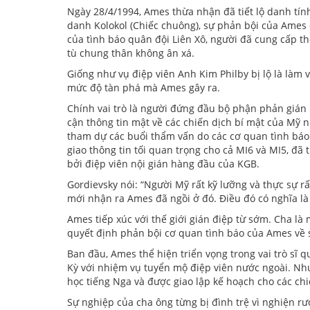
Ngày 28/4/1994, Ames thừa nhận đã tiết lộ danh tín
danh Kolokol (Chiếc chuông), sự phản bội của Ames đ
của tình báo quân đội Liên Xô, người đã cung cấp th
tù chung thân không ân xá.
Giống như vụ điệp viên Anh Kim Philby bị lộ là làm 
mức độ tàn phá mà Ames gây ra.
Chính vai trò là người đứng đầu bộ phận phản gián L
cận thông tin mật về các chiến dịch bí mật của Mỹ 
tham dự các buổi thẩm vấn do các cơ quan tình báo 
giao thông tin tối quan trọng cho cả MI6 và MI5, đã
bởi điệp viên nội gián hàng đầu của KGB.
Gordievsky nói: “Người Mỹ rất kỹ lưỡng và thực sự rất
mới nhận ra Ames đã ngồi ở đó. Điều đó có nghĩa là 
Ames tiếp xúc với thế giới gián điệp từ sớm. Cha là 
quyết định phản bội cơ quan tình báo của Ames về 
Ban đầu, Ames thể hiện triển vọng trong vai trò sĩ 
Kỳ với nhiệm vụ tuyển mộ điệp viên nước ngoài. Nhưn
học tiếng Nga và được giao lập kế hoạch cho các ch
Sự nghiệp của cha ông từng bị đình trệ vì nghiện 