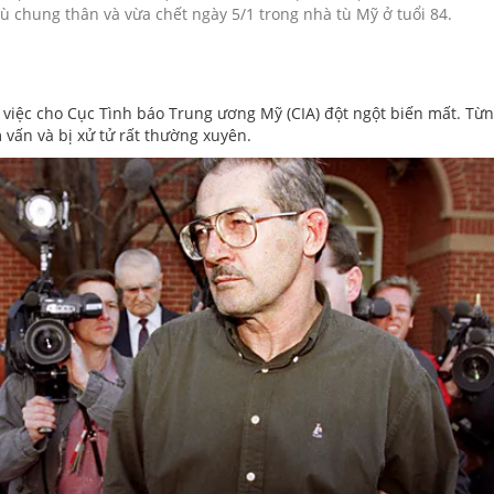
tù chung thân và vừa chết ngày 5/1 trong nhà tù Mỹ ở tuổi 84.
 việc cho Cục Tình báo Trung ương Mỹ (CIA) đột ngột biến mất. T
 vấn và bị xử tử rất thường xuyên.
 tôi