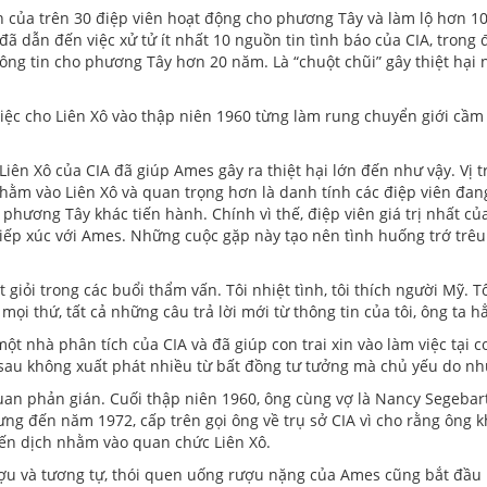
h của trên 30 điệp viên hoạt động cho phương Tây và làm lộ hơn 10
ã dẫn đến việc xử tử ít nhất 10 nguồn tin tình báo của CIA, trong
ông tin cho phương Tây hơn 20 năm. Là “chuột chũi” gây thiệt hại 
việc cho Liên Xô vào thập niên 1960 từng làm rung chuyển giới cầm
iên Xô của CIA đã giúp Ames gây ra thiệt hại lớn đến như vậy. Vị t
nhằm vào Liên Xô và quan trọng hơn là danh tính các điệp viên đa
phương Tây khác tiến hành. Chính vì thế, điệp viên giá trị nhất c
 tiếp xúc với Ames. Những cuộc gặp này tạo nên tình huống trớ trê
 giỏi trong các buổi thẩm vấn. Tôi nhiệt tình, tôi thích người Mỹ. T
mọi thứ, tất cả những câu trả lời mới từ thông tin của tôi, ông ta 
một nhà phân tích của CIA và đã giúp con trai xin vào làm việc tại 
sau không xuất phát nhiều từ bất đồng tư tưởng mà chủ yếu do nhu
quan phản gián. Cuối thập niên 1960, ông cùng vợ là Nancy Segebar
g đến năm 1972, cấp trên gọi ông về trụ sở CIA vì cho rằng ông kh
iến dịch nhằm vào quan chức Liên Xô.
rượu và tương tự, thói quen uống rượu nặng của Ames cũng bắt đầ