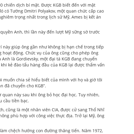
0 chiến dịch bí mật. Được KGB biết đến với mật
 đó có Tướng Dmitri Polyakov, một quan chức cấp cao
nghiêm trọng nhất trong lịch sử Mỹ, Ames bị kết án
 quyền Anh, thì lần này đến lượt Mỹ sững sờ trước
rí này giúp ông gần như không bị hạn chế trong tiếp
ng hoạt động. Chức vụ của ông cũng cho phép ông
ủa Anh là Gordievsky, một đại tá KGB đang chuyển
u khi kẻ đào tẩu hàng đầu của KGB lại được thẩm vấn
ôi muốn chia sẻ hiểu biết của mình với họ và giờ tôi
hẳn đã chuyển cho KGB”.
cơ quan này sau khi ông bỏ học đại học. Tuy nhiên,
 cầu tiền bạc.
th, cũng là một nhân viên CIA, được cử sang Thổ Nhĩ
ông phù hợp với công việc thực địa. Trở lại Mỹ, ông
u làm chệch hướng con đường thăng tiến. Năm 1972,