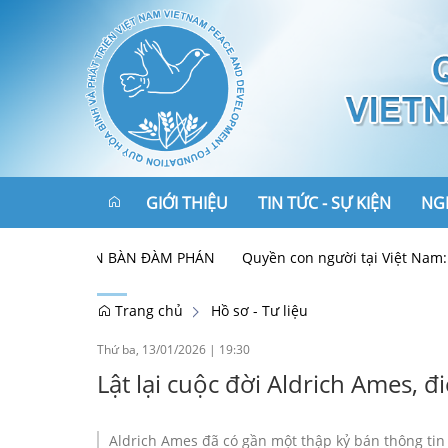
GIỚI THIỆU
TIN TỨC - SỰ KIỆN
NGH
I" TRÊN BÀN ĐÀM PHÁN
Quyền con người tại Việt Nam: Thành tự
Tôn chỉ, mục đích
Chính trị - Xã hội
Trang chủ
Hồ sơ - Tư liệu
Cơ cấu tổ chức
Hòa bình - An ninh
Thứ ba, 13/01/2026
|
19:30
Lật lại cuộc đời Aldrich Ames, đ
Ban Lãnh đạo
Kinh tế - Phát triển
Liên kết
Đối tác
Đối ngoại và hội nhập
Aldrich Ames đã có gần một thập kỷ bán thông tin 