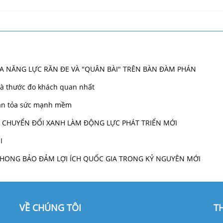
ỮA NĂNG LỰC RĂN ĐE VÀ "QUÂN BÀI" TRÊN BÀN ĐÀM PHÁN
 là thước đo khách quan nhất
 lan tỏa sức mạnh mềm
VÀ CHUYỂN ĐỔI XANH LÀM ĐỘNG LỰC PHÁT TRIỂN MỚI
I
N PHONG BẢO ĐẢM LỢI ÍCH QUỐC GIA TRONG KỶ NGUYÊN MỚI
VỀ CHÚNG TÔI
T