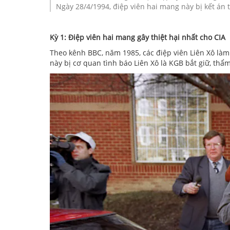
Lịch sử
Hội viên
Dân chủ - Nhân quyền
Ngày 28/4/1994, điệp viên hai mang này bị kết án 
TIỂU SỬ LÃNH ĐẠO
Nhà tài trợ
Chủ tịch Danh dự
Môi trường sinh thái
Kỳ 1: Điệp viên hai mang gây thiệt hại nhất cho CIA
Bạn bè - Người ủng hộ
Chủ tịch Hội đồng
Chủ quyền biển đảo
Theo kênh BBC, năm 1985, các điệp viên Liên Xô làm
này bị cơ quan tình báo Liên Xô là KGB bắt giữ, thẩm
Cộng tác viên - Thực tập sinh
Thành viên nòng cốt của chúng