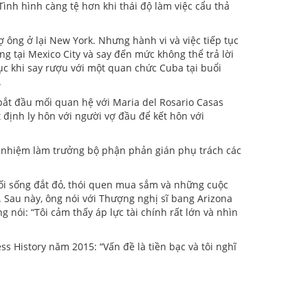
ình hình càng tệ hơn khi thái độ làm việc cẩu thả
 ông ở lại New York. Nhưng hành vi và việc tiếp tục
 tại Mexico City và say đến mức không thể trả lời
ục khi say rượu với một quan chức Cuba tại buổi
.
bắt đầu mối quan hệ với Maria del Rosario Casas
ịnh ly hôn với người vợ đầu để kết hôn với
bổ nhiệm làm trưởng bộ phận phản gián phụ trách các
lối sống đắt đỏ, thói quen mua sắm và những cuộc
. Sau này, ông nói với Thượng nghị sĩ bang Arizona
ói: “Tôi cảm thấy áp lực tài chính rất lớn và nhìn
ss History năm 2015: “Vấn đề là tiền bạc và tôi nghĩ