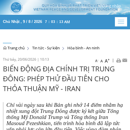
Đăng nhập
AM
Chủ Nhật , 9 / 8 / 2026
7
:
03
:
13
Togg
navig
Trang chủ
Tin tức - Sự kiện
Hòa bình - An ninh
Thứ bảy, 20/06/2026
|
10:13
+
|
A
-
A
A
BIẾN ĐỘNG ĐỊA CHÍNH TRỊ TRUNG
ĐÔNG: PHÉP THỬ ĐẦU TIÊN CHO
THỎA THUẬN MỸ - IRAN
Chỉ vài ngày sau khi Bản ghi nhớ 14 điểm nhằm hạ
nhiệt xung đột Trung Đông được ký kết giữa Tổng
thống Mỹ Donald Trump và Tổng thống Iran
Masoud Pezeshkian, tiến trình hòa bình đã lập tức
vấp phải lực cản lớn đầu tiên. Việc vòng đàm phán