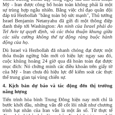
Mỹ - Iran được công bố hoàn toàn không phải là một
sự trùng hợp ngẫu nhiên. Bằng việc chỉ đạo quân đội
đáp trả Hezbollah "bằng toàn bộ sức mạnh", Thủ tướng
Israel Benjamin Netanyahu đã gửi đi một thông điệp
đanh thép tới Washington:
An ninh của Israel phải do
Tel Aviv tự quyết định, và các thỏa thuận khung giữa
các siêu cường không thể tự động ràng buộc hành
động của họ.
Dù Israel và Hezbollah đã nhanh chóng đạt được một
thỏa thuận ngừng bắn mới có hiệu lực ngay sau đó,
cuộc khủng hoảng 24 giờ qua đã hoàn toàn đạt được
mục đích: Nó chứng minh các điều khoản trên giấy tờ
của Mỹ - Iran chưa đủ hiệu lực để kiểm soát các thực
thể trung gian tại vùng chiến sự.
4. Kịch bản dự báo và tác động đến thị trường
năng lượng
Tiến trình hòa bình Trung Đông hiện nay mới chỉ là
bước khởi đầu, những vấn đề cốt lõi nhất như chương
trình hạt nhân của Iran vẫn là một ẩn số. Từ thực tế