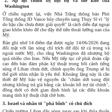
2. Áp lực chính trị nội bộ và thế khó của
Washington
Ở chiều ngược lại, việc Nhà Trắng thông báo Phó
Tổng thống JD Vance hủy chuyến sang Thụy Sĩ vì "lý
do hậu cầu chưa được giải quyết" là cách diễn đạt ngoại
giao khôn khéo để che đậy thế tiến thoái lưỡng nan của
Mỹ.
Bản ghi nhớ 14 điểm đạt được ngày 14/06/2026 đang
đối mặt với làn sóng chỉ trích dữ dội từ cả trong và
ngoài nước Mỹ, cho rằng Washington đã nhượng bộ
quá nhiều cho Iran. Nếu Mỹ tiếp tục cử phái đoàn cấp
cao đến bàn đàm phán kỹ thuật trong bối cảnh tiếng
súng ở Liban chưa dứt, chính quyền ông Trump sẽ bị
thế giới nhìn nhận là yếu thế. Khoảng lặng này là cần
thiết để Mỹ bảo vệ nguyên tắc "chấm dứt xung đột
nhưng không trả giá bằng các khoản hỗ trợ tài chính",
đồng thời có thời gian định hình lại các điều khoản
mang tính kỹ thuật chặt chẽ hơn.
3. Israel và nhân tố "phá bĩnh" có chủ đích
Chiến trường Liban dậy sóng ngay sau khi thỏa thuận