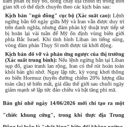
đàm phán bị hủy bỏ, dòng chảy địa chính trị trong thời
gian tới có thể dịch chuyển theo các kịch bản sau:
Kịch bản "ngủ đông" cục bộ (Xác suất cao):
Lệnh
ngừng bắn 60 ngày giữa Mỹ và Iran vẫn được duy trì
trên danh nghĩa, nhưng đàm phán kỹ thuật trực tiếp sẽ
bị hoãn lại vài tuần để Mỹ ổn định vùng biên giới
phía Bắc Israel. Khi tình hình Liban im tiếng súng,
vòng đàm phán Thụy Sĩ mới được tái khởi động.
Kịch bản đổ vỡ và phản ứng ngược của thị trường
(Xác suất trung bình):
Nếu lệnh ngừng bắn tại Liban
sụp đổ, giao tranh lan rộng, Iran có thể rút hoàn toàn
khỏi bản ghi nhớ. Ngay lập tức, kỳ vọng khơi thông
eo biển Hormuz (tuyến đường chiếm 20% lượng dầu
toàn cầu) sẽ biến mất, giá dầu thế giới sau chuỗi ngày
giảm mạnh sẽ lập tức đảo chiều và bật tăng phi mã.
Bản ghi nhớ ngày 14/06/2026 mới chỉ tạo ra một
"chiếc khung cứng", trong khi thực địa Trung
Đông lại luôn là "chất lỏng" biến đổi không ngừng.