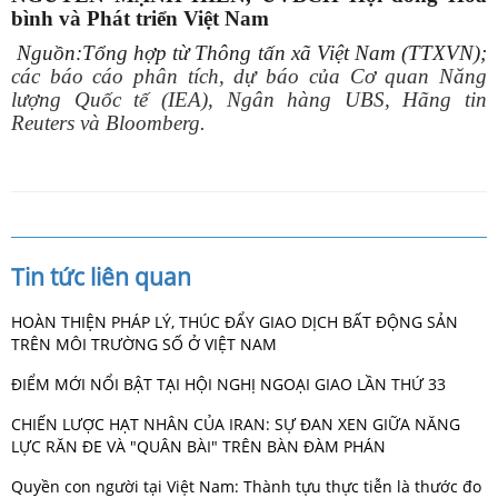
bình và Phát triển Việt Nam
Nguồn:Tổng hợp từ Thông tấn xã Việt Nam (TTXVN);
các báo cáo phân tích, dự báo của Cơ quan Năng
lượng Quốc tế (IEA), Ngân hàng UBS, Hãng tin
Reuters và Bloomberg.
Tin tức liên quan
HOÀN THIỆN PHÁP LÝ, THÚC ĐẨY GIAO DỊCH BẤT ĐỘNG SẢN
TRÊN MÔI TRƯỜNG SỐ Ở VIỆT NAM
ĐIỂM MỚI NỔI BẬT TẠI HỘI NGHỊ NGOẠI GIAO LẦN THỨ 33
CHIẾN LƯỢC HẠT NHÂN CỦA IRAN: SỰ ĐAN XEN GIỮA NĂNG
LỰC RĂN ĐE VÀ "QUÂN BÀI" TRÊN BÀN ĐÀM PHÁN
Quyền con người tại Việt Nam: Thành tựu thực tiễn là thước đo