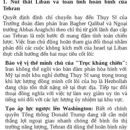
1. Nút thắt Liban và toan tính hoãn binh của
Tehran
Quyết định đình chỉ chuyến bay đến Thụy Sĩ của
Trưởng đoàn đàm phán Iran Bagher Qalibaf và Ngoại
trưởng Abbas Araghchi theo chỉ thị từ giới lãnh đạo cấp
cao Tehran là một bước đi mang đậm tính toán chiến
lược. Việc Iran chủ động hoãn tham gia đối thoại nhằm
phản đối các cuộc không kích mới của Israel tại Liban
thực chất hướng đến hai mục tiêu cốt lõi:
Bảo vệ vị thế minh chủ của "Trục kháng chiến":
Iran không thể ngồi vào bàn đàm phán hòa bình với
Mỹ tại một khu nghỉ dưỡng Thụy Sĩ sang trọng trong
khi lực lượng đồng minh cốt lõi của họ là Hezbollah
đang chịu tổn thất nặng nề tại thực địa. Tiếp tục đối
thoại đồng nghĩa với việc tự làm suy giảm uy tín và
tiếng nói đối với các lực lượng ủy nhiệm tại khu vực.
Tạo áp lực ngược lên Washington:
Biết rõ chính
quyền Tổng thống Donald Trump đang rất cần một
thắng lợi ngoại giao nhanh chóng để bình ổn thị
trường năng lượng, Tehran đã dùng thế hoãn binh này