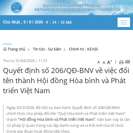
Đăng nhập
AM
Chủ Nhật , 9 / 8 / 2026
6
:
14
:
12
Togg
navig
Trang chủ
Tin tức - Sự kiện
Chính trị - Xã hội
Thứ tư, 01/04/2026
|
11:51
+
|
A
-
A
A
Quyết định số 206/QĐ-BNV về việc đổi
tên thành Hội đồng Hòa bình và Phát
triển Việt Nam
Ngày 03/3/2026, Bộ Nội vụ ban hành Quyết định số 206/QĐ-BNV
chính thức cho phép đổi tên “Quỹ Hòa bình và Phát triển Việt Nam”
thành
“Hội đồng Hòa bình và Phát triển Việt Nam”
. Văn bản này là căn
cứ pháp lý quan trọng xác lập danh xưng và vị thế mới của tổ chức
trong giai đoạn hoạt động tiếp theo.