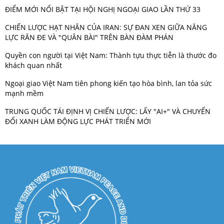
ĐIỂM MỚI NỔI BẬT TẠI HỘI NGHỊ NGOẠI GIAO LẦN THỨ 33
CHIẾN LƯỢC HẠT NHÂN CỦA IRAN: SỰ ĐAN XEN GIỮA NĂNG
LỰC RĂN ĐE VÀ "QUÂN BÀI" TRÊN BÀN ĐÀM PHÁN
Quyền con người tại Việt Nam: Thành tựu thực tiễn là thước đo
khách quan nhất
Ngoại giao Việt Nam tiên phong kiến tạo hòa bình, lan tỏa sức
mạnh mềm
TRUNG QUỐC TÁI ĐỊNH VỊ CHIẾN LƯỢC: LẤY "AI+" VÀ CHUYỂN
ĐỔI XANH LÀM ĐỘNG LỰC PHÁT TRIỂN MỚI