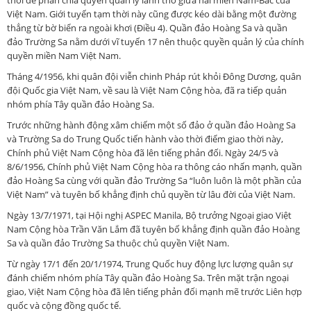
Việt Nam. Giới tuyến tạm thời này cũng được kéo dài bằng một đường
thẳng từ bờ biển ra ngoài khơi (Điều 4). Quần đảo Hoàng Sa và quần
đảo Trường Sa nằm dưới vĩ tuyến 17 nên thuộc quyền quản lý của chính
quyền miền Nam Việt Nam.
Tháng 4/1956, khi quân đội viễn chinh Pháp rút khỏi Đông Dương, quân
đội Quốc gia Việt Nam, về sau là Việt Nam Cộng hòa, đã ra tiếp quản
nhóm phía Tây quần đảo Hoàng Sa.
Trước những hành động xâm chiếm một số đảo ở quần đảo Hoàng Sa
và Trường Sa do Trung Quốc tiến hành vào thời điểm giao thời này,
Chính phủ Việt Nam Cộng hòa đã lên tiếng phản đối. Ngày 24/5 và
8/6/1956, Chính phủ Việt Nam Cộng hòa ra thông cáo nhấn mạnh, quần
đảo Hoàng Sa cùng với quần đảo Trường Sa “luôn luôn là một phần của
Việt Nam” và tuyên bố khẳng định chủ quyền từ lâu đời của Việt Nam.
Ngày 13/7/1971, tại Hội nghị ASPEC Manila, Bộ trưởng Ngoại giao Việt
Nam Cộng hòa Trần Văn Lắm đã tuyên bố khẳng định quần đảo Hoàng
Sa và quần đảo Trường Sa thuộc chủ quyền Việt Nam.
Từ ngày 17/1 đến 20/1/1974, Trung Quốc huy động lực lượng quân sự
đánh chiếm nhóm phía Tây quần đảo Hoàng Sa. Trên mặt trận ngoại
giao, Việt Nam Cộng hòa đã lên tiếng phản đối mạnh mẽ trước Liên hợp
quốc và cộng đồng quốc tế.