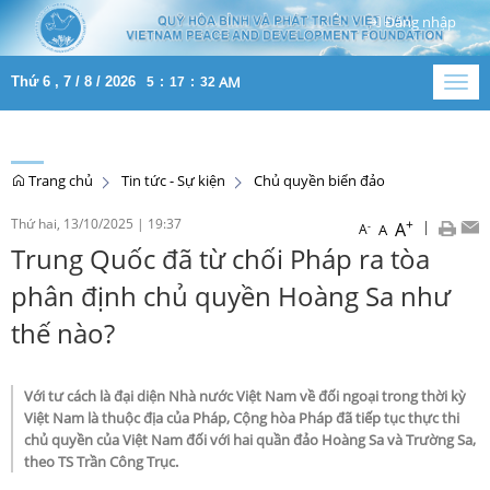
Đăng nhập
AM
Thứ 6 , 7 / 8 / 2026
5
:
17
:
32
Togg
navig
Trang chủ
Tin tức - Sự kiện
Chủ quyền biển đảo
Thứ hai, 13/10/2025
|
19:37
+
|
A
-
A
A
Trung Quốc đã từ chối Pháp ra tòa
phân định chủ quyền Hoàng Sa như
thế nào?
Với tư cách là đại diện Nhà nước Việt Nam về đối ngoại trong thời kỳ
Việt Nam là thuộc địa của Pháp, Cộng hòa Pháp đã tiếp tục thực thi
chủ quyền của Việt Nam đối với hai quần đảo Hoàng Sa và Trường Sa,
theo TS Trần Công Trục.