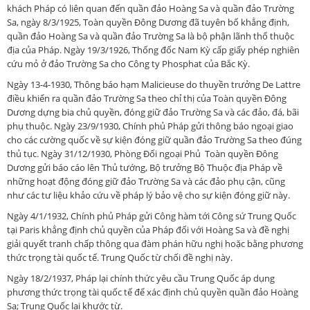
khách Pháp có liên quan đến quần đảo Hoàng Sa và quần đảo Trường
Sa, ngày 8/3/1925, Toàn quyền Đông Dương đã tuyên bố khẳng định,
quần đảo Hoàng Sa và quần đảo Trường Sa là bộ phận lãnh thổ thuộc
địa của Pháp. Ngày 19/3/1926, Thống đốc Nam Kỳ cấp giấy phép nghiên
cứu mỏ ở đảo Trường Sa cho Công ty Phosphat của Bắc Kỳ.
Ngày 13-4-1930, Thông báo hạm Malicieuse do thuyền trưởng De Lattre
điều khiển ra quần đảo Trường Sa theo chỉ thị của Toàn quyền Đông
Dương dựng bia chủ quyền, đóng giữ đảo Trường Sa và các đảo, đá, bãi
phụ thuộc. Ngày 23/9/1930, Chính phủ Pháp gửi thông báo ngoại giao
cho các cường quốc về sự kiện đóng giữ quần đảo Trường Sa theo đúng
thủ tục. Ngày 31/12/1930, Phòng Đối ngoại Phủ Toàn quyền Đông
Dương gửi báo cáo lên Thủ tướng, Bộ trưởng Bộ Thuộc địa Pháp về
những hoạt động đóng giữ đảo Trường Sa và các đảo phụ cận, cũng
như các tư liệu khảo cứu về pháp lý bảo vệ cho sự kiện đóng giữ này.
Ngày 4/1/1932, Chính phủ Pháp gửi Công hàm tới Công sứ Trung Quốc
tại Paris khẳng định chủ quyền của Pháp đối với Hoàng Sa và đề nghị
giải quyết tranh chấp thông qua đàm phán hữu nghị hoặc bằng phương
thức trọng tài quốc tế. Trung Quốc từ chối đề nghị này.
Ngày 18/2/1937, Pháp lại chính thức yêu cầu Trung Quốc áp dụng
phương thức trọng tài quốc tế để xác định chủ quyền quần đảo Hoàng
Sa; Trung Quốc lại khước từ.