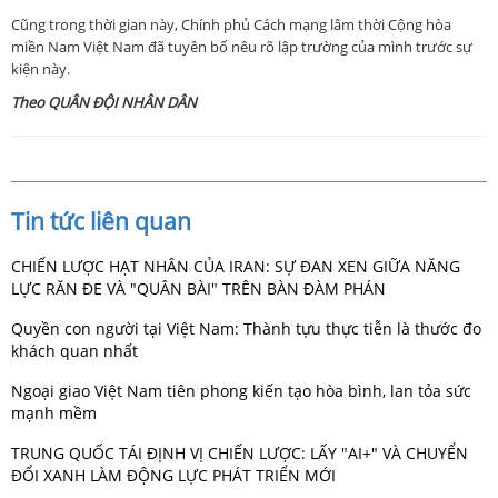
Cũng trong thời gian này, Chính phủ Cách mạng lâm thời Cộng hòa
miền Nam Việt Nam đã tuyên bố nêu rõ lập trường của mình trước sự
kiện này.
Theo QUÂN ĐỘI NHÂN DÂN
Tin tức liên quan
CHIẾN LƯỢC HẠT NHÂN CỦA IRAN: SỰ ĐAN XEN GIỮA NĂNG
LỰC RĂN ĐE VÀ "QUÂN BÀI" TRÊN BÀN ĐÀM PHÁN
Quyền con người tại Việt Nam: Thành tựu thực tiễn là thước đo
khách quan nhất
Ngoại giao Việt Nam tiên phong kiến tạo hòa bình, lan tỏa sức
mạnh mềm
TRUNG QUỐC TÁI ĐỊNH VỊ CHIẾN LƯỢC: LẤY "AI+" VÀ CHUYỂN
ĐỔI XANH LÀM ĐỘNG LỰC PHÁT TRIỂN MỚI