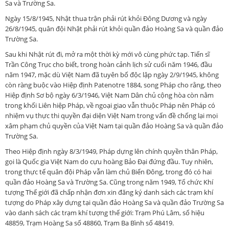
Sa và Trường Sa.
Ngày 15/8/1945, Nhật thua trận phải rút khỏi Đông Dương và ngày
26/8/1945, quân đội Nhật phải rút khỏi quần đảo Hoàng Sa và quần đảo
Trường Sa.
Sau khi Nhật rút đi, mở ra một thời kỳ mới vô cùng phức tạp. Tiến sĩ
Trần Công Trục cho biết, trong hoàn cảnh lịch sử cuối năm 1946, đầu
năm 1947, mặc dù Việt Nam đã tuyên bố độc lập ngày 2/9/1945, không
còn ràng buộc vào Hiệp định Patenotre 1884, song Pháp cho rằng, theo
Hiệp định Sơ bộ ngày 6/3/1946, Việt Nam Dân chủ cộng hòa còn nằm
trong khối Liên hiệp Pháp, về ngoại giao vẫn thuộc Pháp nên Pháp có
nhiệm vụ thực thi quyền đại diện Việt Nam trong vấn đề chống lại mọi
xâm phạm chủ quyền của Việt Nam tại quần đảo Hoàng Sa và quần đảo
Trường Sa.
Theo Hiệp định ngày 8/3/1949, Pháp dựng lên chính quyền thân Pháp,
gọi là Quốc gia Việt Nam do cựu hoàng Bảo Đại đứng đầu. Tuy nhiên,
trong thực tế quân đội Pháp vẫn làm chủ Biển Đông, trong đó có hai
quần đảo Hoàng Sa và Trường Sa. Cũng trong năm 1949, Tổ chức Khí
tượng Thế giới đã chấp nhận đơn xin đăng ký danh sách các trạm khí
tượng do Pháp xây dựng tại quần đảo Hoàng Sa và quần đảo Trường Sa
vào danh sách các trạm khí tượng thế giới: Trạm Phú Lâm, số hiệu
48859, Trạm Hoàng Sa số 48860, Trạm Ba Bình số 48419.