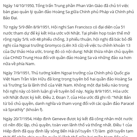
Ngày 14/10/1950, Tổng trấn Trung phần Phan Văn Giáo đã chủ trì việc
bàn giao quản lý quần đảo Hoàng Sa giữa Chính phủ Pháp và Chính phủ
Bảo Đại.
Từ ngày 5/9 đến 8/9/1951, Hội nghị San Francisco có đại diện của 51
nước tham dự để ký kết Hòa ước với Nhật. Tại phiên họp toàn thể mở
rộng ngày 5/9, với 48 phiếu chống, 3 phiếu thuận, hội nghị đã bác bỏ đề
nghị của Ngoại trưởng Gromyco (Liên Xô cũ) về việc tu chỉnh khoản 13
của Dự thảo Hòa ước, trong đó có nội dung: Nhật thừa nhận chủ quyền
của CHND Trung Hoa đối với quần đảo Hoàng Sa và những đảo xa hơn
nữa về phía Nam.
Ngày 7/9/1951, Thủ tướng kiêm Ngoại trưởng của Chính phủ Quốc gia
Việt Nam Trần Văn Hữu đã long trọng tuyên bố hai quần đảo Hoàng Sa
và Trường Sa là lãnh thổ của Việt Nam. Không một đại biểu nào trong
hội nghị này có bình luận gì về tuyên bố này. Ngày 8/9/1951, Hòa ước
với Nhật được ký kết. Điều 2, Đoạn 7, của Hòa ước đã ghi rõ: “Nhật Bản
từ bỏ chủ quyền, danh nghĩa và tham vọng đối với các quần đảo Paracel
và Sprathly” (khoản f).
Ngày 20/7/1954, Hiệp định Geneve được ký kết đã công nhận một nước
có nền độc lập, chủ quyền, toàn vẹn lãnh thổ và thống nhất. Điều 1 của
Hiệp định đã quy định lấy sông Bến Hải (vĩ tuyến 17) làm giới tuyến tạm
thời để phân chia quyền quản lý lãnh thổ giữa hai miền Nam-Bắc của