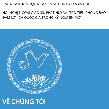
CÁC NHÀ KHOA HỌC NGA BÀN VỀ CHỦ NGHĨA XÃ HỘI
HỘI NGHỊ NGOẠI GIAO 33: PHÁT HUY VAI TRÒ TIÊN PHONG BẢO
ĐẢM LỢI ÍCH QUỐC GIA TRONG KỶ NGUYÊN MỚI
VỀ CHÚNG TÔI