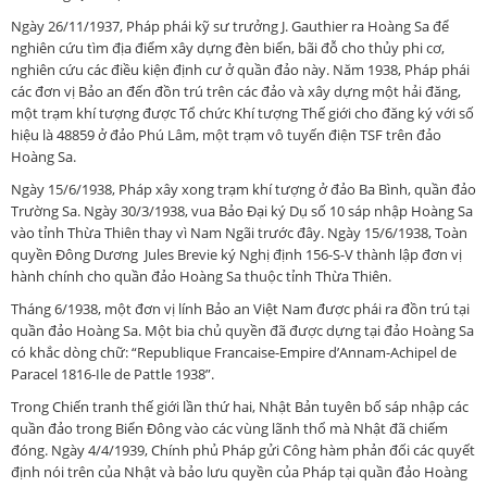
Ngày 26/11/1937, Pháp phái kỹ sư trưởng J. Gauthier ra Hoàng Sa để
nghiên cứu tìm địa điểm xây dựng đèn biển, bãi đỗ cho thủy phi cơ,
nghiên cứu các điều kiện định cư ở quần đảo này. Năm 1938, Pháp phái
các đơn vị Bảo an đến đồn trú trên các đảo và xây dựng một hải đăng,
một trạm khí tượng được Tổ chức Khí tượng Thế giới cho đăng ký với số
hiệu là 48859 ở đảo Phú Lâm, một trạm vô tuyến điện TSF trên đảo
Hoàng Sa.
Ngày 15/6/1938, Pháp xây xong trạm khí tượng ở đảo Ba Bình, quần đảo
Trường Sa. Ngày 30/3/1938, vua Bảo Đại ký Dụ số 10 sáp nhập Hoàng Sa
vào tỉnh Thừa Thiên thay vì Nam Ngãi trước đây. Ngày 15/6/1938, Toàn
quyền Đông Dương Jules Brevie ký Nghị định 156-S-V thành lập đơn vị
hành chính cho quần đảo Hoàng Sa thuộc tỉnh Thừa Thiên.
Tháng 6/1938, một đơn vị lính Bảo an Việt Nam được phái ra đồn trú tại
quần đảo Hoàng Sa. Một bia chủ quyền đã được dựng tại đảo Hoàng Sa
có khắc dòng chữ: “Republique Francaise-Empire d’Annam-Achipel de
Paracel 1816-Ile de Pattle 1938”.
Trong Chiến tranh thế giới lần thứ hai, Nhật Bản tuyên bố sáp nhập các
quần đảo trong Biển Đông vào các vùng lãnh thổ mà Nhật đã chiếm
đóng. Ngày 4/4/1939, Chính phủ Pháp gửi Công hàm phản đối các quyết
định nói trên của Nhật và bảo lưu quyền của Pháp tại quần đảo Hoàng