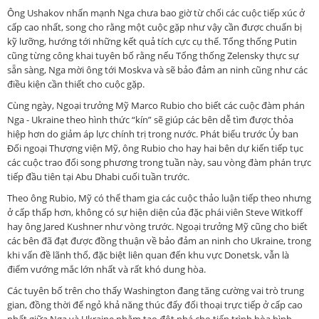
Ông Ushakov nhấn mạnh Nga chưa bao giờ từ chối các cuộc tiếp xúc ở
cấp cao nhất, song cho rằng một cuộc gặp như vậy cần được chuẩn bị
kỹ lưỡng, hướng tới những kết quả tích cực cụ thể. Tổng thống Putin
cũng từng công khai tuyên bố rằng nếu Tổng thống Zelensky thực sự
sẵn sàng, Nga mời ông tới Moskva và sẽ bảo đảm an ninh cũng như các
điều kiện cần thiết cho cuộc gặp.
Cùng ngày, Ngoại trưởng Mỹ Marco Rubio cho biết các cuộc đàm phán
Nga - Ukraine theo hình thức “kín” sẽ giúp các bên dễ tìm được thỏa
hiệp hơn do giảm áp lực chính trị trong nước. Phát biểu trước Ủy ban
Đối ngoại Thượng viện Mỹ, ông Rubio cho hay hai bên dự kiến tiếp tục
các cuộc trao đổi song phương trong tuần này, sau vòng đàm phán trực
tiếp đầu tiên tại Abu Dhabi cuối tuần trước.
Theo ông Rubio, Mỹ có thể tham gia các cuộc thảo luận tiếp theo nhưng
ở cấp thấp hơn, không có sự hiện diện của đặc phái viên Steve Witkoff
hay ông Jared Kushner như vòng trước. Ngoại trưởng Mỹ cũng cho biết
các bên đã đạt được đồng thuận về bảo đảm an ninh cho Ukraine, trong
khi vấn đề lãnh thổ, đặc biệt liên quan đến khu vực Donetsk, vẫn là
điểm vướng mắc lớn nhất và rất khó dung hòa.
Các tuyên bố trên cho thấy Washington đang tăng cường vai trò trung
gian, đồng thời để ngỏ khả năng thúc đẩy đối thoại trực tiếp ở cấp cao
nhất giữa Nga và Ukraine nhằm tạo đột phá cho tiến trình hòa bình.