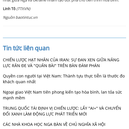
Linh Tô
(TTXVN)
Nguồn baotintuc.vn
Tin tức liên quan
CHIẾN LƯỢC HẠT NHÂN CỦA IRAN: SỰ ĐAN XEN GIỮA NĂNG
LỰC RĂN ĐE VÀ "QUÂN BÀI" TRÊN BÀN ĐÀM PHÁN
Quyền con người tại Việt Nam: Thành tựu thực tiễn là thước đo
khách quan nhất
Ngoại giao Việt Nam tiên phong kiến tạo hòa bình, lan tỏa sức
mạnh mềm
TRUNG QUỐC TÁI ĐỊNH VỊ CHIẾN LƯỢC: LẤY "AI+" VÀ CHUYỂN
ĐỔI XANH LÀM ĐỘNG LỰC PHÁT TRIỂN MỚI
CÁC NHÀ KHOA HỌC NGA BÀN VỀ CHỦ NGHĨA XÃ HỘI