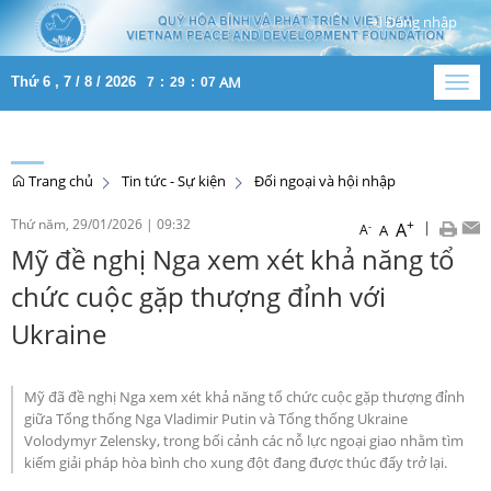
Đăng nhập
AM
Thứ 6 , 7 / 8 / 2026
7
:
29
:
08
Togg
navig
Trang chủ
Tin tức - Sự kiện
Đối ngoại và hội nhập
Thứ năm, 29/01/2026
|
09:32
+
|
A
-
A
A
Mỹ đề nghị Nga xem xét khả năng tổ
chức cuộc gặp thượng đỉnh với
Ukraine
Mỹ đã đề nghị Nga xem xét khả năng tổ chức cuộc gặp thượng đỉnh
giữa Tổng thống Nga Vladimir Putin và Tổng thống Ukraine
Volodymyr Zelensky, trong bối cảnh các nỗ lực ngoại giao nhằm tìm
kiếm giải pháp hòa bình cho xung đột đang được thúc đẩy trở lại.