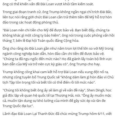
ông có thể khiến vấn đề Đài Loan vượt khỏi tầm kiểm soát.
Trong giai đoạn tranh cử, ông Trump không ngần ngại chỉ trích Đài Bắc,
liên tục nói rằng giới chức Đài Loan cần trả thêm tiền để Mỹ hỗ trợ hòn
đảo trong các hoạt động phòng thủ.
"Đài Loan nên chi tiền cho Mỹ để được bảo vệ. Bạn biết đấy, chúng ta
không khác gì một công ty bảo hiểm", ông nói trong cuộc phỏng vấn hồi
tháng 7, bên lề Đại hội Toàn quốc đảng Cộng hòa.
Ông cho rằng do Đài Loan gần như nắm trọn lợi thế lớn so với Mỹ trong
ngành công nghiệp bán dẫn, hòn đảo cần chi tiền để được bảo vệ.
"Chúng ta đã ngu ngốc đến mức nào? Họ đã giành lấy toàn bộ lĩnh vực
bán dẫn của Mỹ và trở nên cực kỳ giàu có", ông Trump cho hay.
Trump không công khai cam kết hỗ trợ Đài Loan nếu xung đột nổ ra,
nhưng cũng tuyên bố Trung Quốc sẽ "không dám làm gì hòn đảo vì Chủ
tịch Tập tôn trọng tôi và biết tôi có thể điên rồ tới mức nào".
"Chúng tôi không biết ông ấy sẽ làm gì về vấn đề này", Shen Dingli, học
giả độc lập về quan hệ quốc tế tại Thượng Hải, nói. "Ông ấy muốn mặc
cả, muốn tận dụng sự khó lường của mình để gây sức ép và răn đe
Trung Quốc đại lục".
Lãnh đạo Đài Loan Lại Thanh Đức đã chúc mừng Trump hôm 6/11, viết