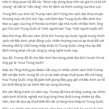
trên X rằng quan hệ đối tác "được xây dựng dựa trên các giá trị và lợi ích
chung" sẽ vẫn là "nền tảng" cho ổn định và thịnh vượng của khu vực.
Trong lĩnh vực kinh tế, Trump năm 2017 từng tìm cách đạt thỏa thuận
thương mại với Chủ tịch Tập, mời lãnh đạo Trung Quốc đến dinh thự
Mar-a-Lago của ông ở Florida và thăm cấp nhà nước tới Bắc Kinh. Ông
gọi Chủ tịch Trung Quốc là "một người bạn" hay "một người tuyệt vời".
Mọi thứ thay đổi vào năm 2018, khi Trump tạo bước ngoặt trong chính
sách với Bắc Kinh, phát động cuộc chiến thương mại và áp thuế đối với
khoảng 360 tỷ USD hàng nhập khẩu từ Trung Quốc, cũng như áp đặt
lệnh trừng phạt với các công ty công nghệ nước này.
Sau đó, Trump đổ lỗi cho Bắc Kinh làm bùng phát đại dịch Covid-19 mà
ông gọi là "virus Trung Quốc".
Mặc dù Tổng thống Joe Biden vẫn duy trì nhiều chính sách thời Trump
đối với Bắc Kinh, trong đó có cả các biện pháp thuế quan đối với hàng
hóa Trung Quốc, ông đã giảm bớt giọng điệu gay gắt với Bắc Kinh và nỗ
lực khởi động lại các kênh liên lạc song phương.
Khi vận động tranh cử năm nay, Trump đã hứa sẽ tăng cường các chính
sách kinh tế khắc nghiệt mà ông từng theo đuổi trong nhiệm kỳ đầu
tiên, như đe dọa áp thuế 60% lên tất cả hàng hóa nhập từ Trung Quốc.
Điều này khiến giới phân tích tin rằng ông và Chủ tịch Trung Quốc khó