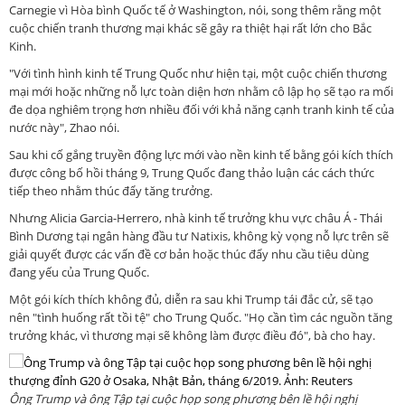
Carnegie vì Hòa bình Quốc tế ở Washington, nói, song thêm rằng một
cuộc chiến tranh thương mại khác sẽ gây ra thiệt hại rất lớn cho Bắc
Kinh.
"Với tình hình kinh tế Trung Quốc như hiện tại, một cuộc chiến thương
mại mới hoặc những nỗ lực toàn diện hơn nhằm cô lập họ sẽ tạo ra mối
đe dọa nghiêm trọng hơn nhiều đối với khả năng cạnh tranh kinh tế của
nước này", Zhao nói.
Sau khi cố gắng truyền động lực mới vào nền kinh tế bằng gói kích thích
được công bố hồi tháng 9, Trung Quốc đang thảo luận các cách thức
tiếp theo nhằm thúc đẩy tăng trưởng.
Nhưng Alicia Garcia-Herrero, nhà kinh tế trưởng khu vực châu Á - Thái
Bình Dương tại ngân hàng đầu tư Natixis, không kỳ vọng nỗ lực trên sẽ
giải quyết được các vấn đề cơ bản hoặc thúc đẩy nhu cầu tiêu dùng
đang yếu của Trung Quốc.
Một gói kích thích không đủ, diễn ra sau khi Trump tái đắc cử, sẽ tạo
nên "tình huống rất tồi tệ" cho Trung Quốc. "Họ cần tìm các nguồn tăng
trưởng khác, vì thương mại sẽ không làm được điều đó", bà cho hay.
Ông Trump và ông Tập tại cuộc họp song phương bên lề hội nghị