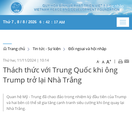
Đăng nhập
AM
Thứ 7 , 8 / 8 / 2026
6
:
42
:
18
Togg
navig
Trang chủ
Tin tức - Sự kiện
Đối ngoại và hội nhập
Thứ hai, 11/11/2024
|
10:14
+
|
A
-
A
A
Thách thức với Trung Quốc khi ông
Trump trở lại Nhà Trắng
Quan hệ Mỹ - Trung đã chao đảo trong nhiệm kỳ đầu tiên của Trump
và hai bên có thể sẽ gia tăng cạnh tranh siêu cường khi ông quay lại
Nhà Trắng.