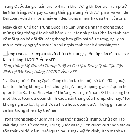
Trung Quốc đang chuẩn bị cho 4 năm khó lường khi Donald Trump trở
lại Nhà Trắng, với nguy cơ căng thẳng gia tăng về thương mại và vấn đề
Đài Loan, vốn đã không mấy êm đẹp trong nhiệm kỳ đầu tiên của ông.
Ngay cả khi Chủ tịch Trung Quốc Tập Cận Bình đã nhanh chóng chúc
mừng Tổng thống đắc cử Mỹ hôm 7/11, các nhà phân tích vẫn cảnh báo
về mối quan hệ đối đầu căng thẳng hơn giữa hai siêu cường, nguy cơ
mở ra một kỷ nguyên mới của chủ nghĩa cạnh tranh ở Washington.
Tổng thống Mỹ Donald Trump (trái) và Chủ tịch Trung Quốc Tập Cận
Bình tại Bắc Kinh, tháng 11/2017. Ảnh: AFP
"Nhiều người ở Trung Quốc đang chuẩn bị cho một số biến động hoặc
bão tố, nhưng không ai biết chúng là gì", Tang Shiping, giáo sư quan hệ
quốc tế tại Đại học Phúc Đán ở Thượng Hải, người hôm 3/11 đã công bố
một thuật toán dự đoán chính xác chiến thắng của Trump, cho hay. "Tôi
không nghĩ có bất kỳ ai thực sự hiểu hoặc đoán được những gì Trump
sẽ làm trong nhiệm kỳ thứ hai".
Trong thông điệp chúc mừng Tổng thống đắc cử Trump, Chủ tịch Tập
viết rằng "lịch sử cho thấy Trung Quốc và Mỹ luôn được lợi từ hợp tác và
tổn thất khi đối đầu". "Mối quan hệ Trung - Mỹ ổn định, lành mạnh và