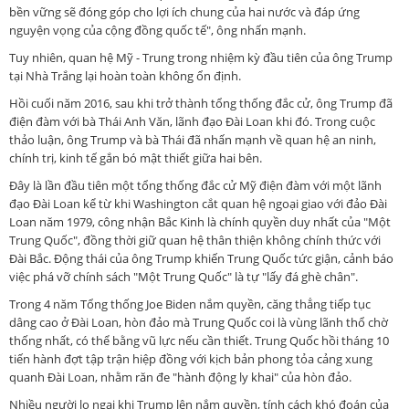
bền vững sẽ đóng góp cho lợi ích chung của hai nước và đáp ứng
nguyện vọng của cộng đồng quốc tế", ông nhấn mạnh.
Tuy nhiên, quan hệ Mỹ - Trung trong nhiệm kỳ đầu tiên của ông Trump
tại Nhà Trắng lại hoàn toàn không ổn định.
Hồi cuối năm 2016, sau khi trở thành tổng thống đắc cử, ông Trump đã
điện đàm với bà Thái Anh Văn, lãnh đạo Đài Loan khi đó. Trong cuộc
thảo luận, ông Trump và bà Thái đã nhấn mạnh về quan hệ an ninh,
chính trị, kinh tế gắn bó mật thiết giữa hai bên.
Đây là lần đầu tiên một tổng thống đắc cử Mỹ điện đàm với một lãnh
đạo Đài Loan kể từ khi Washington cắt quan hệ ngoại giao với đảo Đài
Loan năm 1979, công nhận Bắc Kinh là chính quyền duy nhất của "Một
Trung Quốc", đồng thời giữ quan hệ thân thiện không chính thức với
Đài Bắc. Động thái của ông Trump khiến Trung Quốc tức giận, cảnh báo
việc phá vỡ chính sách "Một Trung Quốc" là tự "lấy đá ghè chân".
Trong 4 năm Tổng thống Joe Biden nắm quyền, căng thẳng tiếp tục
dâng cao ở Đài Loan, hòn đảo mà Trung Quốc coi là vùng lãnh thổ chờ
thống nhất, có thể bằng vũ lực nếu cần thiết. Trung Quốc hồi tháng 10
tiến hành đợt tập trận hiệp đồng với kịch bản phong tỏa cảng xung
quanh Đài Loan, nhằm răn đe "hành động ly khai" của hòn đảo.
Nhiều người lo ngại khi Trump lên nắm quyền, tính cách khó đoán của