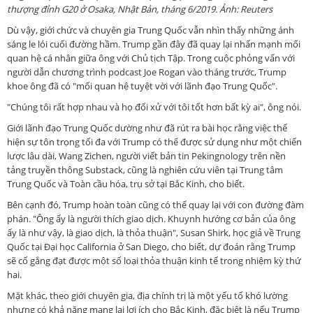
thượng đỉnh G20 ở Osaka, Nhật Bản, tháng 6/2019. Ảnh: Reuters
Dù vậy, giới chức và chuyên gia Trung Quốc vẫn nhìn thấy những ánh
sáng le lói cuối đường hầm. Trump gần đây đã quay lại nhấn mạnh mối
quan hệ cá nhân giữa ông với Chủ tịch Tập. Trong cuộc phỏng vấn với
người dẫn chương trình podcast Joe Rogan vào tháng trước, Trump
khoe ông đã có "mối quan hệ tuyệt vời với lãnh đạo Trung Quốc".
"Chúng tôi rất hợp nhau và họ đối xử với tôi tốt hơn bất kỳ ai", ông nói.
Giới lãnh đạo Trung Quốc dường như đã rút ra bài học rằng việc thể
hiện sự tôn trọng tối đa với Trump có thể được sử dụng như một chiến
lược lâu dài, Wang Zichen, người viết bản tin Pekingnology trên nền
tảng truyền thông Substack, cũng là nghiên cứu viên tại Trung tâm
Trung Quốc và Toàn cầu hóa, trụ sở tại Bắc Kinh, cho biết.
Bên cạnh đó, Trump hoàn toàn cũng có thể quay lại với con đường đàm
phán. "Ông ấy là người thích giao dịch. Khuynh hướng cơ bản của ông
ấy là như vậy, là giao dịch, là thỏa thuận", Susan Shirk, học giả về Trung
Quốc tại Đại học California ở San Diego, cho biết, dự đoán rằng Trump
sẽ cố gắng đạt được một số loại thỏa thuận kinh tế trong nhiệm kỳ thứ
hai.
Mặt khác, theo giới chuyên gia, địa chính trị là một yếu tố khó lường
nhưng có khả năng mang lại lợi ích cho Bắc Kinh, đặc biệt là nếu Trump