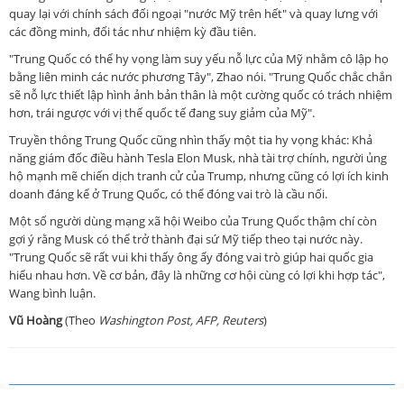
quay lại với chính sách đối ngoại "nước Mỹ trên hết" và quay lưng với
các đồng minh, đối tác như nhiệm kỳ đầu tiên.
"Trung Quốc có thể hy vọng làm suy yếu nỗ lực của Mỹ nhằm cô lập họ
bằng liên minh các nước phương Tây", Zhao nói. "Trung Quốc chắc chắn
sẽ nỗ lực thiết lập hình ảnh bản thân là một cường quốc có trách nhiệm
hơn, trái ngược với vị thế quốc tế đang suy giảm của Mỹ".
Truyền thông Trung Quốc cũng nhìn thấy một tia hy vọng khác: Khả
năng giám đốc điều hành Tesla Elon Musk, nhà tài trợ chính, người ủng
hộ mạnh mẽ chiến dịch tranh cử của Trump, nhưng cũng có lợi ích kinh
doanh đáng kể ở Trung Quốc, có thể đóng vai trò là cầu nối.
Một số người dùng mạng xã hội Weibo của Trung Quốc thậm chí còn
gợi ý rằng Musk có thể trở thành đại sứ Mỹ tiếp theo tại nước này.
"Trung Quốc sẽ rất vui khi thấy ông ấy đóng vai trò giúp hai quốc gia
hiểu nhau hơn. Về cơ bản, đây là những cơ hội cùng có lợi khi hợp tác",
Wang bình luận.
Vũ Hoàng
(Theo
Washington Post, AFP, Reuters
)