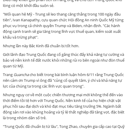
lòng có một khởi đầu suôn sẻ.
"Mối quan hệ Mỹ - Trung sẽ leo thang căng thẳng trong 100 ngày đầu
tiên", Ivan Kanapathy, cựu quan chức Hội đồng An ninh Quốc Mỹ từng
phục vụ trong cả chính quyền Trump và Biden, nhận định. "Các hành
động cạnh tranh sẽ gia tăng trong lĩnh vực thuế quan, kiểm soát xuất
khẩu và trừng phạt".
Nhưng lần này Bắc Kinh đã chuẩn bị tốt hơn.
Giới lãnh đạo Trung Quốc đang cố gắng thúc đẩy khả năng tự cường và
bảo vệ nền kinh tế đất nước khỏi những rủi ro bên ngoài như đòn thuế
quan từ Mỹ.
Trang
Guancha
cho biết trong bài bình luận hôm 6/11 rằng Trung Quốc
nên cảm ơn Trump vì ông đã "củng cố quyết tâm, ý chí và khả năng tự
lực của chúng ta trong các lĩnh vực quan trọng".
Nhưng nguy cơ về một cuộc chiến thương mại mới không thể đến vào
thời điểm tồi tệ hơn với Trung Quốc. Nền kinh tế của họ hiện chật vật
phục hồi sau đại dịch và khó đạt mục tiêu tăng trưởng 5%. Ngành bất
động sản rơi vào khủng hoảng và tỷ lệ thất nghiệp đã tăng vọt, đặc biệt
là trong nhóm dân số trẻ.
"Trung Quốc đã chuẩn bị từ lâu", Tong Zhao, chuyên gia cấp cao tại Quỹ