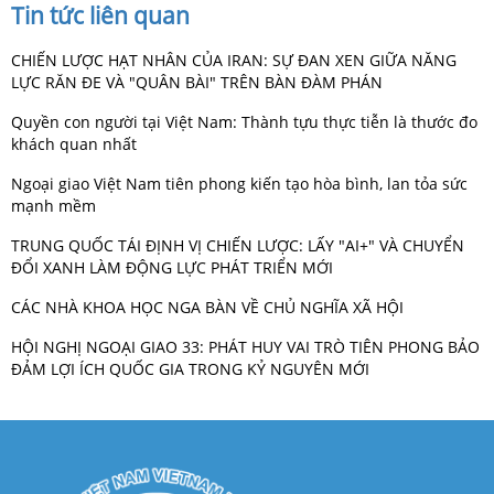
Tin tức liên quan
CHIẾN LƯỢC HẠT NHÂN CỦA IRAN: SỰ ĐAN XEN GIỮA NĂNG
LỰC RĂN ĐE VÀ "QUÂN BÀI" TRÊN BÀN ĐÀM PHÁN
Quyền con người tại Việt Nam: Thành tựu thực tiễn là thước đo
khách quan nhất
Ngoại giao Việt Nam tiên phong kiến tạo hòa bình, lan tỏa sức
mạnh mềm
TRUNG QUỐC TÁI ĐỊNH VỊ CHIẾN LƯỢC: LẤY "AI+" VÀ CHUYỂN
ĐỔI XANH LÀM ĐỘNG LỰC PHÁT TRIỂN MỚI
CÁC NHÀ KHOA HỌC NGA BÀN VỀ CHỦ NGHĨA XÃ HỘI
HỘI NGHỊ NGOẠI GIAO 33: PHÁT HUY VAI TRÒ TIÊN PHONG BẢO
ĐẢM LỢI ÍCH QUỐC GIA TRONG KỶ NGUYÊN MỚI