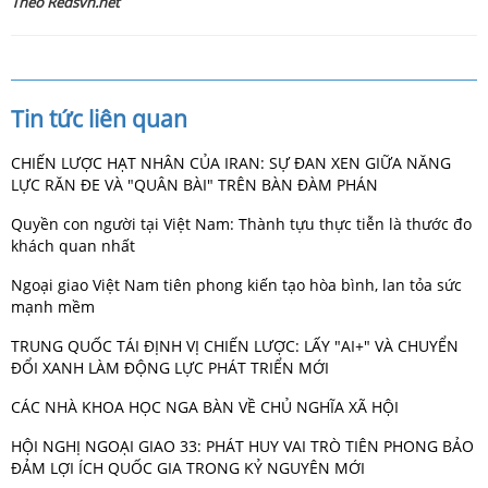
Theo Redsvn.net
Tin tức liên quan
CHIẾN LƯỢC HẠT NHÂN CỦA IRAN: SỰ ĐAN XEN GIỮA NĂNG
LỰC RĂN ĐE VÀ "QUÂN BÀI" TRÊN BÀN ĐÀM PHÁN
Quyền con người tại Việt Nam: Thành tựu thực tiễn là thước đo
khách quan nhất
Ngoại giao Việt Nam tiên phong kiến tạo hòa bình, lan tỏa sức
mạnh mềm
TRUNG QUỐC TÁI ĐỊNH VỊ CHIẾN LƯỢC: LẤY "AI+" VÀ CHUYỂN
ĐỔI XANH LÀM ĐỘNG LỰC PHÁT TRIỂN MỚI
CÁC NHÀ KHOA HỌC NGA BÀN VỀ CHỦ NGHĨA XÃ HỘI
HỘI NGHỊ NGOẠI GIAO 33: PHÁT HUY VAI TRÒ TIÊN PHONG BẢO
ĐẢM LỢI ÍCH QUỐC GIA TRONG KỶ NGUYÊN MỚI