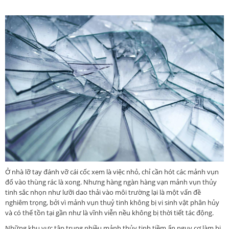
Ở nhà lỡ tay đánh vỡ cái cốc xem là việc nhỏ, chỉ cần hót các mảnh vụn
đổ vào thùng rác là xong. Nhưng hàng ngàn hàng vạn mảnh vụn thủy
tinh sắc nhọn như lưỡi dao thải vào môi trường lại là một vấn đề
nghiêm trọng, bởi vì mảnh vụn thuỷ tinh không bị vi sinh vật phân hủy
và có thể tồn tại gần như là vĩnh viễn nều không bị thời tiết tác động.
Những khu vực tập trung nhiều mảnh thủy tinh tiềm ẩn nguy cơ làm bị