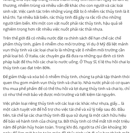
thương, nhiễm trùng và nhiều vấn đề khác cho con người và các loài
sinh vật. Việc canh tác trên những vùng đất bị ô nhiễm rác thủy tinh là ít
khả thi. Tại nhiều bãi biển, rác thủy tinh đã gây ra rắc rối cho những
người tắm biển. Khi một con vật nuốt phải rác thủy tinh, hậu quả sẽ
nghiêm trọng hơn rất nhiều việc nuốt phải rác thải nhựa.
Trên thế giới đã có nhiều nước đặt ra chính sách để hạn chế các chế
phẩm thủy tinh, giảm ô nhiễm cho môi trường. Ví dụ ở Mỹ đã liệt mảnh
vụn thủy tinh và các loại chai lọ là những vật ô nhiễm môi trường cần
phải loại bỏ. Ở Italia, các chuyên gia đã đưa ra những qui định có tính
pháp luật để thu hồi các chai lọ nước uống. Ở Thụy Sĩ, tỉ lệ thu hồi chai lọ
thủy tinh cao đạt trên 80%.
Để giảm thấp và xóa bỏ ô nhiễm thủy tinh, chúng ta phải tập thành thói
quen thu gom mảnh vụn thủy tinh và chai lọ. Nhà nước phải có cơ quan
thu mua phế phẩm để có thể thu hồi và lợi dụng thủy tinh và chai lọ, chỉ
có như thế mới bảo vệ được môi trường và tiết kiệm tài nguyên.
Việc phân loại riêng thủy tinh với các loại rác khác như nhựa, giấy… là
một cách tuyệt vời để hỗ trợ cho việc tái chế và xử lý tiếp sau đó. Đầu
tiên, tái chế lại các chai thủy tinh đã qua sử dụng là một cách hữu hiệu
để bảo vệ hành tinh của chúng ta. Bởi thủy tinh có thể mất tới một triệu
năm để phân hủy hoàn toàn. Trong khi đó, người ta chỉ cần khoảng 30
ngày để làm mới hoàn toàn món đồ thủy tinh vứt đi của bạn thành một