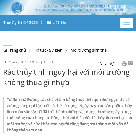
Đăng nhập
PM
Thứ 7 , 8 / 8 / 2026
2
:
56
:
06
Togg
navig
Trang chủ
Tin tức - Sự kiện
Môi trường sinh thái
Thứ năm, 26/03/2026
|
13:50
+
|
A
-
A
A
Rác thủy tinh nguy hại với môi trường
không thua gì nhựa
Từ đời nhà Đường các chế phẩm bằng thủy tinh quí như ngọc, chỉ có
vương công quí tộc mới có thể sử dụng. Ngày nay, các sản phẩm thủy
tinh màu sắc sặc sỡ đã trở thành những vật dụng thường ngày trong
cuộc sống của chúng ta. Đồng thời với điều đó thì thủy tinh có hại cho
môi trường và sức khỏe con người cũng đang trở thành một vấn đề
không thể xem nhẹ.