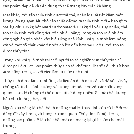
sản phẩm đẹp đẽ và tiện dụng có thể trưng bày trên kệ hàng.
Mặt khác, mỗi tấn thủy tinh được tái chế, nhân loại sẽ tiết kiệm một
lượng lớn nguyên liệu thô cần thiết để tạo ra thủy tinh mới – bao gồm
590 kg cát, 186 kg bột Natri Carbonate và 173 kg đá vôi. Tuy nhiên, chế
tạo thủy tinh mới cũng tiêu tốn nhiều năng lượng và tạo ra ô nhiễm
công nghiệp góp phần vào hiệu ứng nhà kính. Bởi quá trình làm nóng
cát và một số chất khác ở nhiệt độ lên đến hơn 1400 độ C mới tạo ra
được thủy tinh.
Trong khi, với quá trình tái chế, người ta sẽ nghiền vụn thủy tinh cũ –
được gọi là cullet. Sản phẩm thủy tinh tái chế từ cullet sẽ tiêu thụ ít hơn
40% năng lượng so với việc làm ra thủy tinh mới.
Thủy tinh được làm từ những vật liệu ổn định như cát và đá vôi. Vì vậy,
chúng rất ít chịu ảnh hưởng và tương tác hóa học với các chất xung
quanh. Do đó chúng có thể được tái sử dụng nhiều lần mà chất lượng
hầu như không thay đổi.
Ngoài khả năng tái chế thành những chai lọ, thủy tinh còn có thể được
dùng để xây tường và trang trí cảnh quan. Thủy tinh là một trong
những sản phẩm dễ tái chế nhất mà còn mang lại lợi ích lớn cho môi
trường.