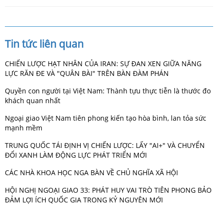
Tin tức liên quan
CHIẾN LƯỢC HẠT NHÂN CỦA IRAN: SỰ ĐAN XEN GIỮA NĂNG
LỰC RĂN ĐE VÀ "QUÂN BÀI" TRÊN BÀN ĐÀM PHÁN
Quyền con người tại Việt Nam: Thành tựu thực tiễn là thước đo
khách quan nhất
Ngoại giao Việt Nam tiên phong kiến tạo hòa bình, lan tỏa sức
mạnh mềm
TRUNG QUỐC TÁI ĐỊNH VỊ CHIẾN LƯỢC: LẤY "AI+" VÀ CHUYỂN
ĐỔI XANH LÀM ĐỘNG LỰC PHÁT TRIỂN MỚI
CÁC NHÀ KHOA HỌC NGA BÀN VỀ CHỦ NGHĨA XÃ HỘI
HỘI NGHỊ NGOẠI GIAO 33: PHÁT HUY VAI TRÒ TIÊN PHONG BẢO
ĐẢM LỢI ÍCH QUỐC GIA TRONG KỶ NGUYÊN MỚI