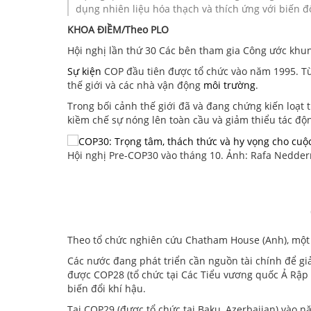
Lịch sử
Hội viên
Dân chủ - Nhân quyền
dụng nhiên liệu hóa thạch và thích ứng với biến đổ
KHOA ĐIỀM/Theo PLO
TIỂU SỬ LÃNH ĐẠO
Nhà tài trợ
Chủ tịch Danh dự
Môi trường sinh thái
Hội nghị lần thứ 30 Các bên tham gia Công ước kh
Bạn bè - Người ủng hộ
Chủ tịch Hội đồng
Chủ quyền biển đảo
Sự kiện
COP đầu tiên được tổ chức vào năm 1995. Từ 
thế giới và các nhà vận động
môi trường
.
Cộng tác viên - Thực tập sinh
Thành viên nòng cốt của chúng
Trong bối cảnh thế giới đã và đang chứng kiến loạ
kiềm chế sự nóng lên toàn cầu và giảm thiểu tác độn
Hội nghị Pre-COP30 vào tháng 10. Ảnh: Rafa Nedd
Theo tổ chức nghiên cứu Chatham House (Anh), một
Các nước đang phát triển cần nguồn tài chính để giả
được COP28 (tổ chức tại Các Tiểu vương quốc Ả Rập 
biến đổi khí hậu.
Tại COP29 (được tổ chức tại Baku, Azerbaijan) vào 