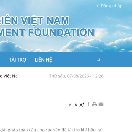
Đăng nhập
TÀI TRỢ
LIÊN HỆ
 Nam tiên phong kiến tạo hòa bình, lan tỏa sức mạnh mềm
Thứ sáu, 07/08/2026 - 12:28
TRUN
+
|
A
-
A
A
iải pháp toàn cầu cho các vấn đề tài trợ khí hậu, sử