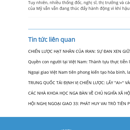
Tuy nhiên, nhiều thống đốc, nghị sĩ, thị trưởng và
của Mỹ vẫn vẫn đang thúc đẩy hành động vì khí hậu
Tin tức liên quan
CHIẾN LƯỢC HẠT NHÂN CỦA IRAN: SỰ ĐAN XEN GI
Quyền con người tại Việt Nam: Thành tựu thực tiễn
Ngoại giao Việt Nam tiên phong kiến tạo hòa bình,
TRUNG QUỐC TÁI ĐỊNH VỊ CHIẾN LƯỢC: LẤY "AI+" 
CÁC NHÀ KHOA HỌC NGA BÀN VỀ CHỦ NGHĨA XÃ HỘ
HỘI NGHỊ NGOẠI GIAO 33: PHÁT HUY VAI TRÒ TIÊ