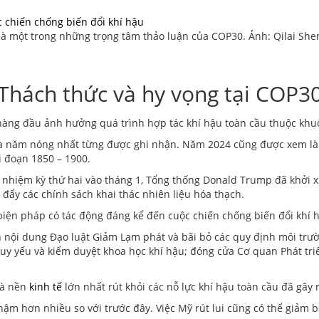
 là một trong những trọng tâm thảo luận của COP30. Ảnh: Qilai 
Thách thức và hy vọng tại COP3
àng đầu ảnh hưởng quá trình hợp tác khí hậu toàn cầu thuộc kh
à năm nóng nhất từng được ghi nhận. Năm 2024 cũng được xem là 
i đoạn 1850 – 1900.
nhiệm kỳ thứ hai vào tháng 1, Tổng thống Donald Trump đã khởi x
 đẩy các chính sách khai thác nhiên liệu hóa thạch.
iện pháp có tác động đáng kể đến cuộc chiến chống biến đổi khí 
ội dung Đạo luật Giảm Lạm phát và bãi bỏ các quy định môi trường 
suy yếu và kiểm duyệt khoa học khí hậu; đóng cửa Cơ quan Phát tr
 là nền
kinh tế
lớn nhất rút khỏi các nỗ lực khí hậu toàn cầu đã gây 
ậm hơn nhiều so với trước đây. Việc Mỹ rút lui cũng có thể giảm b