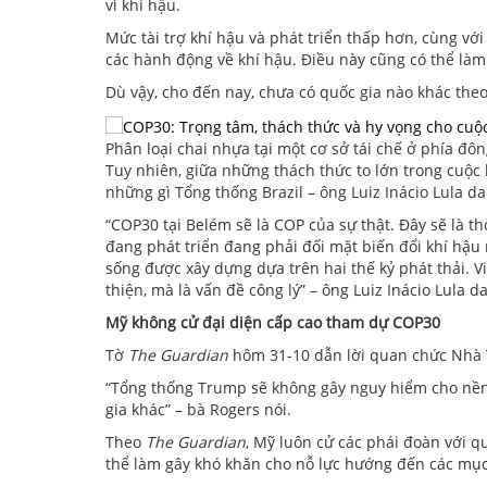
vì khí hậu.
Mức tài trợ khí hậu và phát triển thấp hơn, cùng v
các hành động về khí hậu. Điều này cũng có thể làm 
Dù vậy, cho đến nay, chưa có quốc gia nào khác theo
Phân loại chai nhựa tại một cơ sở tái chế ở phía đ
Tuy nhiên, giữa những thách thức to lớn trong cuộc
những gì Tổng thống Brazil – ông Luiz Inácio Lula d
“COP30 tại Belém sẽ là COP của sự thật. Đây sẽ là 
đang phát triển đang phải đối mặt biến đổi khí hậu 
sống được xây dựng dựa trên hai thế kỷ phát thải. V
thiện, mà là vấn đề công lý” – ông Luiz Inácio Lula 
Mỹ không cử đại diện cấp cao tham dự COP30
Tờ
The Guardian
hôm 31-10 dẫn lời quan chức Nhà 
“Tổng thống Trump sẽ không gây nguy hiểm cho nền
gia khác” – bà Rogers nói.
Theo
The Guardian
, Mỹ luôn cử các phái đoàn với 
thể làm gây khó khăn cho nỗ lực hướng đến các mục 