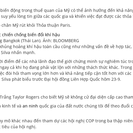
ới biến động trong thuế quan của Mỹ có thể ảnh hưởng đến khả năng
suy yếu lòng tin giữa các quốc gia và khiến việc đạt được các thỏ
 chân Mỹ rút khỏi Thỏa thuận Paris.
ông Bangkok (Thái Lan). Ảnh: BLOOMBERG
 khủng hoảng khí hậu toàn cầu cũng như những vấn đề về hợp tác, t
a Silva nhấn mạnh.
thời điểm để các nhà lãnh đạo thế giới chứng minh sự nghiêm túc tr
ngay cả khi họ đang phải vật lộn với những thách thức khác. Trong
iệc đòi hỏi tham vọng lớn hơn và khả năng tiếp cận tốt hơn với cá
da Silva phát biểu trước Đại hội đồng Liên Hợp Quốc hôm 23-9.
Trắng Taylor Rogers cho biết Mỹ sẽ không cử đại diện cấp cao tha
 kinh tế và
an ninh
quốc gia của đất nước chúng tôi để theo đuổi 
quy mô khác nhau đến tham dự các hội nghị COP trong ba thập niên
tiêu của hội nghị.