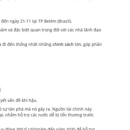
 đến ngày 21-11 tại TP Belém (Brazil).
ăm và đặc biệt quan trọng đối với các nhà lãnh đạo
và đi đến thống nhất những
chính sách
lớn, góp phần
n
uyết vấn đề khí hậu.
hó sự tàn phá mà nó gây ra. Nguồn tài chính này
ại, nhằm hỗ trợ các nước dễ bị tổn thương trước
c huy động 300 tỉ USD/năm đến năm 2035 để hỗ trợ