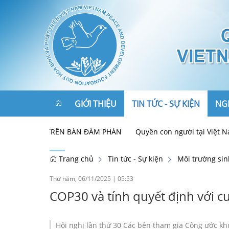
GIỚI THIỆU
TIN TỨC - SỰ KIỆN
NGH
ÂN BÀI" TRÊN BÀN ĐÀM PHÁN
Quyền con người tại Việt Nam: Th
Tôn chỉ, mục đích
Chính trị - Xã hội
Trang chủ
Tin tức - Sự kiện
Môi trường sin
Cơ cấu tổ chức
Hòa bình - An ninh
Thứ năm, 06/11/2025
|
05:53
COP30 và tính quyết định với c
Ban Lãnh đạo
Kinh tế - Phát triển
Liên kết
Đối tác
Đối ngoại và hội nhập
Hội nghị lần thứ 30 Các bên tham gia Công ước khu