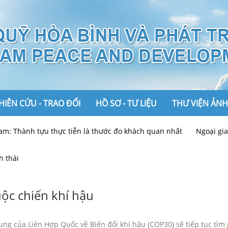
IÊN CỨU - TRAO ĐỔI
HỒ SƠ - TƯ LIỆU
THƯ VIỆN ẢNH
ành tựu thực tiễn là thước đo khách quan nhất
Ngoại giao Việt
Ảnh
h thái
Video
uộc chiến khí hậu
ng của Liên Hợp Quốc về Biến đổi khí hậu (COP30) sẽ tiếp tục tìm g