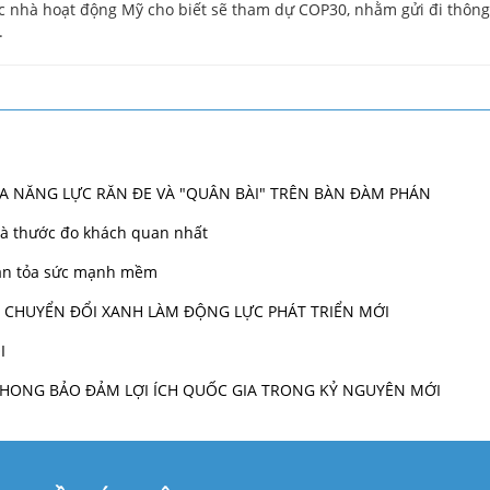
 các nhà hoạt động Mỹ cho biết sẽ tham dự COP30, nhằm gửi đi thô
.
ỮA NĂNG LỰC RĂN ĐE VÀ "QUÂN BÀI" TRÊN BÀN ĐÀM PHÁN
 là thước đo khách quan nhất
 lan tỏa sức mạnh mềm
VÀ CHUYỂN ĐỔI XANH LÀM ĐỘNG LỰC PHÁT TRIỂN MỚI
I
N PHONG BẢO ĐẢM LỢI ÍCH QUỐC GIA TRONG KỶ NGUYÊN MỚI