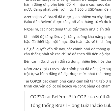
hành động ứng phó biến đổi khí hậu ở các nước đang 
nước đang phát triển với mức 1.300 tỉ USD/năm đế
Azerbaijan và Brazil đã được giao nhiệm vụ xây dựng 
Baku đến Belém” được công bố vào tháng 10 và dự k
Ngoài ra, các hoạt động thúc đẩy thích ứng biến đổ
Khi nhiệt độ tăng lên, việc tăng cường khả năng phụ
hậu đã thiết lập một "mục tiêu toàn cầu về thích ứ
Để giải quyết vấn đề này, các chính phủ đã thông q
cần thống nhất về các chỉ số để theo dõi tiến độ đạt
Bên cạnh đó, chuyển đổi sử dụng nhiên liệu hóa thạ
Năm 2023, tại COP28, các chính phủ đã đồng ý "chuy
trật tự và bình đẳng để đạt được mức phát thải rò
Tại COP28, các chính phủ cũng cam kết tăng gấp 3 l
trình chuyển đổi có kế hoạch và công bằng để chấm 
COP30 tại Belém sẽ là COP của sự thật
Tổng thống Brazil – ông Luiz Inácio Lul