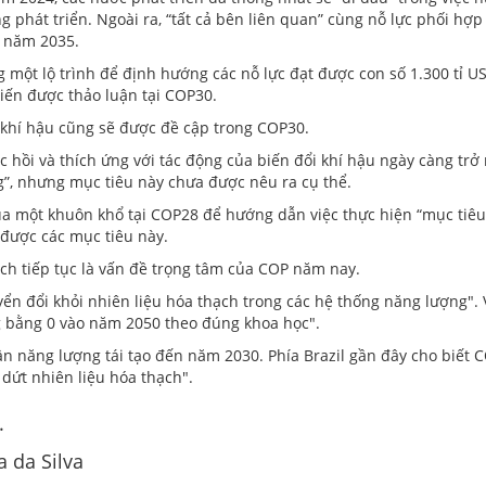
phát triển. Ngoài ra, “tất cả bên liên quan” cùng nỗ lực phối hợp
n năm 2035.
một lộ trình để định hướng các nỗ lực đạt được con số 1.300 tỉ USD
iến được thảo luận tại COP30.
i khí hậu cũng sẽ được đề cập trong COP30.
c hồi và thích ứng với tác động của biến đổi khí hậu ngày càng trở
ng”, nhưng mục tiêu này chưa được nêu ra cụ thể.
ua một khuôn khổ tại COP28 để hướng dẫn việc thực hiện “mục tiêu 
 được các mục tiêu này.
ch tiếp tục là vấn đề trọng tâm của COP năm nay.
ển đổi khỏi nhiên liệu hóa thạch trong các hệ thống năng lượng". 
ng bằng 0 vào năm 2050 theo đúng khoa học".
ần năng lượng tái tạo đến năm 2030. Phía Brazil gần đây cho biết 
dứt nhiên liệu hóa thạch".
.
a da Silva