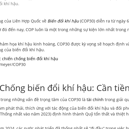
i khí hậu.
ung của Liên Hợp Quốc về
Biến đổi khí hậu
(COP30) diễn ra từ ngày 6
đó đến nay, COP luôn là một trong những sự kiện lớn nhất trong n
 tôi
t thảm họa khí hậu kinh hoàng, COP30 được kỳ vọng sẽ hoạch định 
g của biến đổi khí hậu.
ermeyer/COP30
Chống biến đổi khí hậu: Cần tiề
 trong những vấn đề trọng tâm của COP30 là
tài chính
trong giải q
m phát thải, thích ứng với tác động của biến đổi khí hậu và đối p
Thống nhất vào năm 2023) định hình thành Quỹ tổn thất và thiệt h
năm 2024, các nước phát triển đã thống nhất sẽ “đi đầu” trong việ