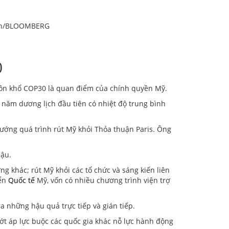
Shen/BLOOMBERG
0
uôn khổ COP30 là quan điểm của chính quyền Mỹ.
năm dương lịch đầu tiên có nhiệt độ trung bình
ướng quá trình rút Mỹ khỏi Thỏa thuận Paris. Ông
hậu.
khác; rút Mỹ khỏi các tổ chức và sáng kiến ​​liên
iển
Quốc tế
Mỹ, vốn có nhiều chương trình viện trợ
ra những hậu quả trực tiếp và gián tiếp.
ớt áp lực buộc các quốc gia khác nỗ lực hành động