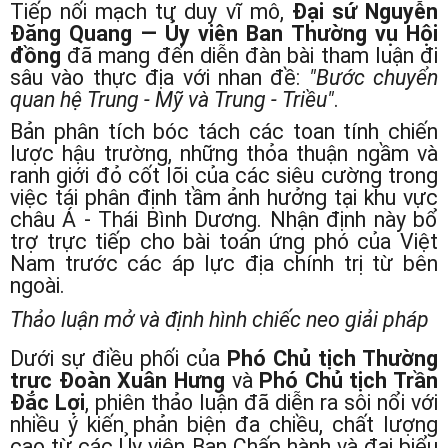
Tiếp nối mạch tư duy vĩ mô,
Đại sứ Nguyễn
Đăng Quang — Ủy viên Ban Thường vụ Hội
đồng
đã mang đến diễn đàn bài tham luận đi
sâu vào thực địa với nhan đề:
"Bước chuyển
quan hệ Trung - Mỹ và Trung - Triều"
.
Bản phân tích bóc tách các toan tính chiến
lược hậu trường, những thỏa thuận ngầm và
ranh giới đỏ cốt lõi của các siêu cường trong
việc tái phân định tầm ảnh hưởng tại khu vực
châu Á - Thái Bình Dương. Nhận định này bổ
trợ trực tiếp cho bài toán ứng phó của Việt
Nam trước các áp lực địa chính trị từ bên
ngoài.
Thảo luận mở và định hình chiếc neo giải pháp
Dưới sự điều phối của
Phó Chủ tịch Thường
trực Đoàn Xuân Hưng
và
Phó Chủ tịch Trần
Đắc Lợi
, phiên thảo luận đã diễn ra sôi nổi với
nhiều ý kiến phản biện đa chiều, chất lượng
cao từ các Ủy viên Ban Chấp hành và đại biểu