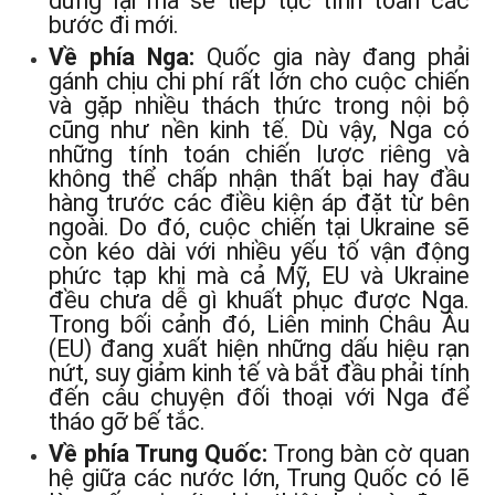
dừng lại mà sẽ tiếp tục tính toán các
bước đi mới.
Về phía Nga:
Quốc gia này đang phải
gánh chịu chi phí rất lớn cho cuộc chiến
và gặp nhiều thách thức trong nội bộ
cũng như nền kinh tế. Dù vậy, Nga có
những tính toán chiến lược riêng và
không thể chấp nhận thất bại hay đầu
hàng trước các điều kiện áp đặt từ bên
ngoài. Do đó, cuộc chiến tại Ukraine sẽ
còn kéo dài với nhiều yếu tố vận động
phức tạp khi mà cả Mỹ, EU và Ukraine
đều chưa dễ gì khuất phục được Nga.
Trong bối cảnh đó, Liên minh Châu Âu
(EU) đang xuất hiện những dấu hiệu rạn
nứt, suy giảm kinh tế và bắt đầu phải tính
đến câu chuyện đối thoại với Nga để
tháo gỡ bế tắc.
Về phía Trung Quốc:
Trong bàn cờ quan
hệ giữa các nước lớn, Trung Quốc có lẽ