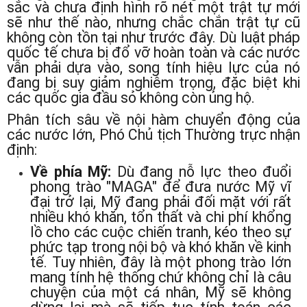
sắc và chưa định hình rõ nét một trật tự mới
sẽ như thế nào, nhưng chắc chắn trật tự cũ
không còn tồn tại như trước đây. Dù luật pháp
quốc tế chưa bị đổ vỡ hoàn toàn và các nước
vẫn phải dựa vào, song tính hiệu lực của nó
đang bị suy giảm nghiêm trọng, đặc biệt khi
các quốc gia đầu sỏ không còn ủng hộ.
Phân tích sâu về nội hàm chuyển động của
các nước lớn, Phó Chủ tịch Thường trực nhận
định:
Về phía Mỹ:
Dù đang nỗ lực theo đuổi
phong trào "MAGA" để đưa nước Mỹ vĩ
đại trở lại, Mỹ đang phải đối mặt với rất
nhiều khó khăn, tổn thất và chi phí khổng
lồ cho các cuộc chiến tranh, kéo theo sự
phức tạp trong nội bộ và khó khăn về kinh
tế. Tuy nhiên, đây là một phong trào lớn
mang tính hệ thống chứ không chỉ là câu
chuyện của một cá nhân, Mỹ sẽ không