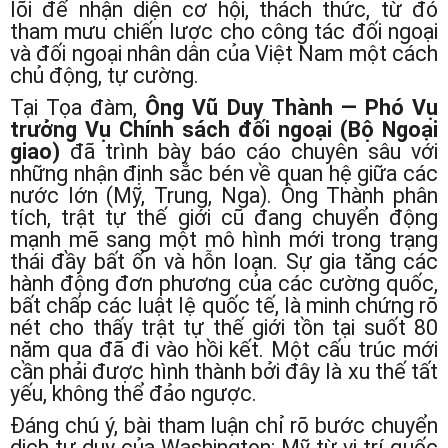
lõi để nhận diện cơ hội, thách thức, từ đó
tham mưu chiến lược cho công tác đối ngoại
và đối ngoại nhân dân của Việt Nam một cách
chủ động, tự cường.
Tại Tọa đàm,
Ông Vũ Duy Thành — Phó Vụ
trưởng Vụ Chính sách đối ngoại (Bộ Ngoại
giao)
đã trình bày báo cáo chuyên sâu với
những nhận định sắc bén về quan hệ giữa các
nước lớn (Mỹ, Trung, Nga). Ông Thành phân
tích, trật tự thế giới cũ đang chuyển động
mạnh mẽ sang một mô hình mới trong trạng
thái đầy bất ổn và hỗn loạn. Sự gia tăng các
hành động đơn phương của các cường quốc,
bất chấp các luật lệ quốc tế, là minh chứng rõ
nét cho thấy trật tự thế giới tồn tại suốt 80
năm qua đã đi vào hồi kết. Một cấu trúc mới
cần phải được hình thành bởi đây là xu thế tất
yếu, không thể đảo ngược.
Đáng chú ý, bài tham luận chỉ rõ bước chuyển
dịch tư duy của Washington: Mỹ từ vị trí quốc