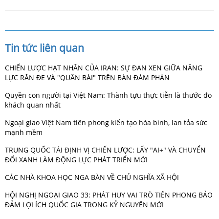
Tin tức liên quan
CHIẾN LƯỢC HẠT NHÂN CỦA IRAN: SỰ ĐAN XEN GIỮA NĂNG
LỰC RĂN ĐE VÀ "QUÂN BÀI" TRÊN BÀN ĐÀM PHÁN
Quyền con người tại Việt Nam: Thành tựu thực tiễn là thước đo
khách quan nhất
Ngoại giao Việt Nam tiên phong kiến tạo hòa bình, lan tỏa sức
mạnh mềm
TRUNG QUỐC TÁI ĐỊNH VỊ CHIẾN LƯỢC: LẤY "AI+" VÀ CHUYỂN
ĐỔI XANH LÀM ĐỘNG LỰC PHÁT TRIỂN MỚI
CÁC NHÀ KHOA HỌC NGA BÀN VỀ CHỦ NGHĨA XÃ HỘI
HỘI NGHỊ NGOẠI GIAO 33: PHÁT HUY VAI TRÒ TIÊN PHONG BẢO
ĐẢM LỢI ÍCH QUỐC GIA TRONG KỶ NGUYÊN MỚI