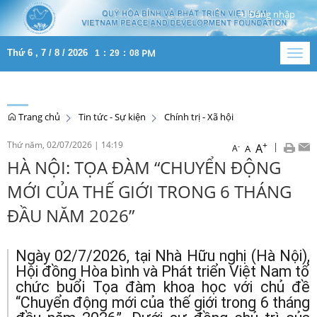
Đăng nhập
PM
Thứ 6 , 7 / 8 / 2026
1
:
29
:
09
Togg
navig
Trang chủ
Tin tức - Sự kiện
Chính trị - Xã hội
Thứ năm, 02/07/2026
|
14:19
+
|
A
-
A
A
HÀ NỘI: TỌA ĐÀM “CHUYỂN ĐỘNG
MỚI CỦA THẾ GIỚI TRONG 6 THÁNG
ĐẦU NĂM 2026”
Ngày 02/7/2026, tại Nhà Hữu nghị (Hà Nội),
Hội đồng Hòa bình và Phát triển Việt Nam tổ
chức buổi Tọa đàm khoa học với chủ đề
“Chuyển động mới của thế giới trong 6 tháng