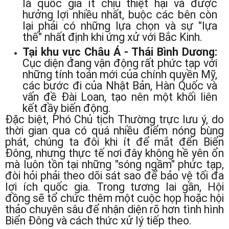
là quốc gia ít chịu thiệt hại và được
hưởng lợi nhiều nhất, buộc các bên còn
lại phải có những lựa chọn và sự "lựa
thế" nhất định khi ứng xử với Bắc Kinh.
Tại khu vực Châu Á - Thái Bình Dương:
Cục diện đang vận động rất phức tạp với
những tính toán mới của chính quyền Mỹ,
các bước đi của Nhật Bản, Hàn Quốc và
vấn đề Đài Loan, tạo nên một khối liên
kết đầy biến động.
Đặc biệt, Phó Chủ tịch Thường trực lưu ý, do
thời gian qua có quá nhiều điểm nóng bùng
phát, chúng ta đôi khi ít để mắt đến Biển
Đông, nhưng thực tế nơi đây không hề yên ổn
mà luôn tồn tại những "sóng ngầm" phức tạp,
đòi hỏi phải theo dõi sát sao để bảo vệ tối đa
lợi ích quốc gia. Trong tương lai gần, Hội
đồng sẽ tổ chức thêm một cuộc họp hoặc hội
thảo chuyên sâu để nhận diện rõ hơn tình hình
Biển Đông và cách thức xử lý tiếp theo.