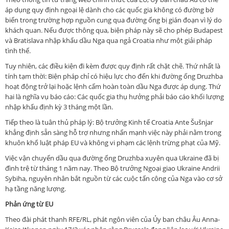
áp dụng quy định ngoại lệ dành cho các quốc gia không có đường bờ
biển trong trường hợp nguồn cung qua đường ống bị gián đoạn vì lý do
khách quan. Nếu được thông qua, biện pháp này sẽ cho phép Budapest
và Bratislava nhập khẩu dầu Nga qua ngả Croatia như một giải pháp
tình thế.
Tuy nhiên, các điều kiện đi kèm được quy định rất chặt chẽ. Thứ nhất là
tính tạm thời: Biện pháp chỉ có hiệu lực cho đến khi đường ống Druzhba
hoạt động trở lại hoặc lệnh cấm hoàn toàn dầu Nga được áp dụng. Thứ
hai là nghĩa vụ báo cáo: Các quốc gia thụ hưởng phải báo cáo khối lượng
nhập khẩu định kỳ 3 tháng một lần.
Tiếp theo là tuân thủ pháp lý: Bộ trưởng Kinh tế Croatia Ante Šušnjar
khẳng định sẵn sàng hỗ trợ nhưng nhấn mạnh việc này phải nằm trong
khuôn khổ luật pháp EU và không vi phạm các lệnh trừng phạt của Mỹ.
Việc vận chuyển dầu qua đường ống Druzhba xuyên qua Ukraine đã bị
đình trệ từ tháng 1 năm nay. Theo Bộ trưởng Ngoại giao Ukraine Andrii
Sybiha, nguyên nhân bắt nguồn từ các cuộc tấn công của Nga vào cơ sở
hạ tầng năng lượng.
Phản ứng từ EU
Theo đài phát thanh RFE/RL, phát ngôn viên của Ủy ban châu Âu Anna-