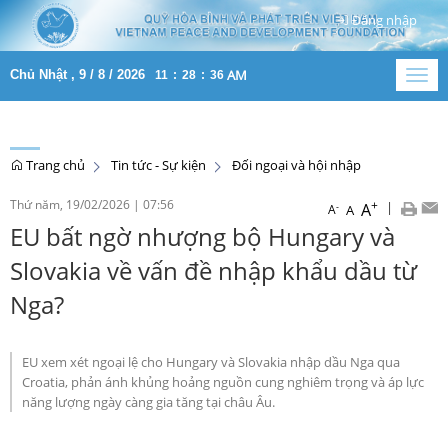
Đăng nhập
AM
Chủ Nhật , 9 / 8 / 2026
11
:
28
:
37
Togg
navig
Trang chủ
Tin tức - Sự kiện
Đối ngoại và hội nhập
Thứ năm, 19/02/2026
|
07:56
+
|
A
-
A
A
EU bất ngờ nhượng bộ Hungary và
Slovakia về vấn đề nhập khẩu dầu từ
Nga?
EU xem xét ngoại lệ cho Hungary và Slovakia nhập dầu Nga qua
Croatia, phản ánh khủng hoảng nguồn cung nghiêm trọng và áp lực
năng lượng ngày càng gia tăng tại châu Âu.