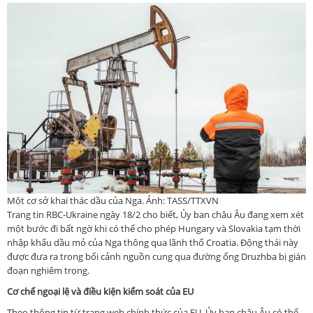
Một cơ sở khai thác dầu của Nga. Ảnh: TASS/TTXVN
Trang tin RBC-Ukraine ngày 18/2 cho biết, Ủy ban châu Âu đang xem xét
một bước đi bất ngờ khi có thể cho phép Hungary và Slovakia tạm thời
nhập khẩu dầu mỏ của Nga thông qua lãnh thổ Croatia. Động thái này
được đưa ra trong bối cảnh nguồn cung qua đường ống Druzhba bị gián
đoạn nghiêm trọng.
Cơ chế ngoại lệ và điều kiện kiểm soát của EU
Theo thông tin từ trang web chính thức của EU, Ủy ban châu Âu có thể