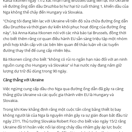
Kaisa Itkonen ngày 17/2 xác nhận rằng Brussels đang liên lạc với Ukraine
về đường ống dẫn dầu Druzhba bị hư hại từ cuối tháng 1, khiến dầu của
Nga không thể chảy đến Hungary và Slovakia.
"Chúng tôi đang liên lạc với Ukraine về tiến độ sửa chữa đường ống dẫn
dầu Druzhba và thời gian dự kiến ​​khôi phục hoạt động của đường ống
này", bà Anna-Kaisa Itkonen nói với các nhà báo tại Brussels, đồng thời
cho biết thêm rằng cơ quan điều hành EU sẵn sàng triệu tập một nhóm
phối hợp khẩn cấp với các bên liên quan để thảo luận về các tuyến
đường thay thế để cung cấp nhiên liệu.
Bà Itkonen cũng cho biết "không có rủi ro ngắn hạn nào đối với an ninh
nguồn cung cho Hungary và Slovakia" vì hai nước này đang nắm giữ
lượng dự trữ đủ dùng trong 90 ngày.
Căng thẳng với Ukraine
Việc ngừng cung cấp dầu cho Nga qua đường ống dẫn đã gây ra căng
thẳng giữa Ukraine và các quốc gia thành viên EU là Hungary và
Slovakia.
Trong khi Kiev khẳng định rằng một cuộc tấn công bằng thiết bị bay
không người lái của Nga là nguyên nhân gây ra sự gián đoạn bắt đầu từ
ngày 27/1, Thủ tướng Slovakia Robert Fico cho biết vào ngày 15/2 rằng
Ukraine đã trì hoãn việc nối lại dòng chảy dầu nhằm gây áp lực buộc