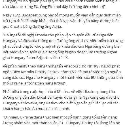
Hungary từ bỏ quyền phủ quyết đối với tư cách thành viên tương lai
của Ukraine trong EU. Ông Fico nói đây là "tống tiền chính trị".
Ngày 16/2, Budapest cũng bày tỏ mong muốn viện dẫn quy định miễn
trừ tạm thời để nhập khẩu dầu thô Nga vận chuyển bằng đường biển
qua Croatia bằng đường ống Adria.
"Chúng tôi đề nghị Croatia cho phép vận chuyển dầu của Nga đến
Hungary và Slovakia thông qua đường ống Adria, vì việc miễn trừ trừng
phạt của chúng tôi cho phép nhập khẩu dầu của Nga bằng đường biển
nếu việc vận chuyển qua đường ống bị gián đoạn", Bộ trưởng Ngoại
giao Hungary Peter Szijjarto viết trên X.
Về phần mình, theo hãng thông tấn Anadolu (Thổ Nhĩ Kỳ), người phát
ngôn Điện Kremlin Dmitry Peskov hôm 17/2 đã mô tả việc chặn nguồn
cung dầu của Nga cho Hungary, một thành viên của EU, thông qua lãnh
thổ Ukraine là "tống tiền năng lượng".
Phát biểu trong cuộc họp báo ở Moskva về việc Ukraine phong tỏa
đường ống dẫn dầu Druzhba, tuyến đường mà Nga cung cấp dầu cho
Hungary và Slovakia, ông Peskov cho biết Nga vẫn giữ liên lạc với các
khách hàng châu Âu mua dầu của mình.
"Dĩ nhiên, Ukraine đang thực hiện một số hành động tống tiền năng
lượng nhằm vào một thành viên EU - Hungary. Chúng tôi đang liên hệ