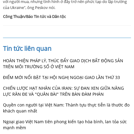
với người mua, nhưng tình hình ở đây trở nên phức tạp do lập trường
của Ukraine", ông Peskov nói.
Công Thuận/Báo Tin tức và Dân tộc
Tin tức liên quan
HOÀN THIỆN PHÁP LÝ, THÚC ĐẨY GIAO DỊCH BẤT ĐỘNG SẢN
TRÊN MÔI TRƯỜNG SỐ Ở VIỆT NAM
ĐIỂM MỚI NỔI BẬT TẠI HỘI NGHỊ NGOẠI GIAO LẦN THỨ 33
CHIẾN LƯỢC HẠT NHÂN CỦA IRAN: SỰ ĐAN XEN GIỮA NĂNG
LỰC RĂN ĐE VÀ "QUÂN BÀI" TRÊN BÀN ĐÀM PHÁN
Quyền con người tại Việt Nam: Thành tựu thực tiễn là thước đo
khách quan nhất
Ngoại giao Việt Nam tiên phong kiến tạo hòa bình, lan tỏa sức
mạnh mềm