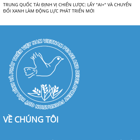
TRUNG QUỐC TÁI ĐỊNH VỊ CHIẾN LƯỢC: LẤY "AI+" VÀ CHUYỂN
ĐỔI XANH LÀM ĐỘNG LỰC PHÁT TRIỂN MỚI
VỀ CHÚNG TÔI