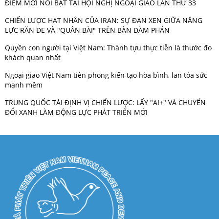
ĐIỂM MỚI NỔI BẬT TẠI HỘI NGHỊ NGOẠI GIAO LẦN THỨ 33
CHIẾN LƯỢC HẠT NHÂN CỦA IRAN: SỰ ĐAN XEN GIỮA NĂNG
LỰC RĂN ĐE VÀ "QUÂN BÀI" TRÊN BÀN ĐÀM PHÁN
Quyền con người tại Việt Nam: Thành tựu thực tiễn là thước đo
khách quan nhất
Ngoại giao Việt Nam tiên phong kiến tạo hòa bình, lan tỏa sức
mạnh mềm
TRUNG QUỐC TÁI ĐỊNH VỊ CHIẾN LƯỢC: LẤY "AI+" VÀ CHUYỂN
ĐỔI XANH LÀM ĐỘNG LỰC PHÁT TRIỂN MỚI