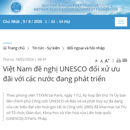
Đăng nhập
PM
Chủ Nhật , 9 / 8 / 2026
1
:
02
:
55
Togg
navig
Trang chủ
Tin tức - Sự kiện
Đối ngoại và hội nhập
Thứ tư, 18/02/2026
|
06:41
+
|
A
-
A
A
Việt Nam đề nghị UNESCO đối xử ưu
đãi với các nước đang phát triển
Theo phóng viên TTXVN tại Paris, ngày 17/2, Kỳ họp lần thứ 19 Ủy ban
liên chính phủ Công ước UNESCO về Bảo vệ và phát huy sự đa dạng
của các biểu đạt văn hoá (gọi tắt là Công ước 2005) đã khai mạc tại Trụ
sở Tổ chức Giáo dục, Khoa học và Văn hoá của Liên hợp quốc
(UNESCO) ở Paris, Pháp.