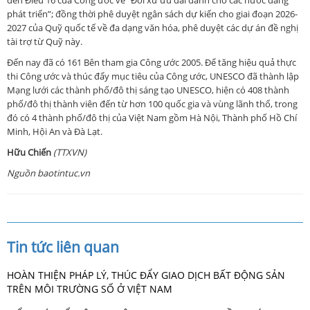
phát triển”; đồng thời phê duyệt ngân sách dự kiến cho giai đoạn 2026-
2027 của Quỹ quốc tế về đa dạng văn hóa, phê duyệt các dự án đề nghị
tài trợ từ Quỹ này.
Đến nay đã có 161 Bên tham gia Công ước 2005. Để tăng hiệu quả thực
thi Công ước và thúc đẩy mục tiêu của Công ước, UNESCO đã thành lập
Mạng lưới các thành phố/đô thị sáng tạo UNESCO, hiện có 408 thành
phố/đô thị thành viên đến từ hơn 100 quốc gia và vùng lãnh thổ, trong
đó có 4 thành phố/đô thị của Việt Nam gồm Hà Nội, Thành phố Hồ Chí
Minh, Hội An và Đà Lạt.
Hữu Chiến
(TTXVN)
Nguồn baotintuc.vn
Tin tức liên quan
HOÀN THIỆN PHÁP LÝ, THÚC ĐẨY GIAO DỊCH BẤT ĐỘNG SẢN
TRÊN MÔI TRƯỜNG SỐ Ở VIỆT NAM