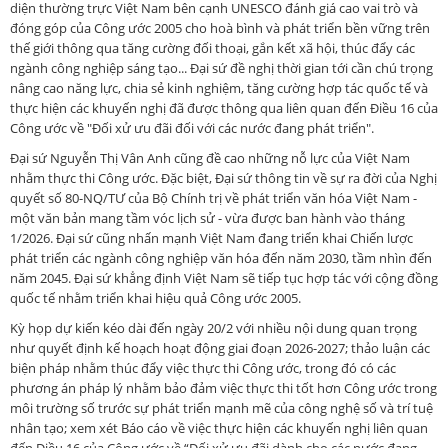
diện thường trực Việt Nam bên cạnh UNESCO đánh giá cao vai trò và
đóng góp của Công ước 2005 cho hoà bình và phát triển bền vững trên
thế giới thông qua tăng cường đối thoại, gắn kết xã hội, thúc đẩy các
ngành công nghiệp sáng tạo... Đại sứ đề nghị thời gian tới cần chú trọng
nâng cao năng lực, chia sẻ kinh nghiệm, tăng cường hợp tác quốc tế và
thực hiện các khuyến nghị đã được thông qua liên quan đến Điều 16 của
Công ước về "Đối xử ưu đãi đối với các nước đang phát triển".
Đại sứ Nguyễn Thị Vân Anh cũng đề cao những nỗ lực của Việt Nam
nhằm thực thi Công ước. Đặc biệt, Đại sứ thông tin về sự ra đời của Nghị
quyết số 80-NQ/TƯ của Bộ Chính trị về phát triển văn hóa Việt Nam -
một văn bản mang tầm vóc lịch sử - vừa được ban hành vào tháng
1/2026. Đại sứ cũng nhấn mạnh Việt Nam đang triển khai Chiến lược
phát triển các ngành công nghiệp văn hóa đến năm 2030, tầm nhìn đến
năm 2045. Đại sứ khẳng định Việt Nam sẽ tiếp tục hợp tác với cộng đồng
quốc tế nhằm triển khai hiệu quả Công ước 2005.
Kỳ họp dự kiến kéo dài đến ngày 20/2 với nhiều nội dung quan trọng
như quyết định kế hoạch hoạt động giai đoạn 2026-2027; thảo luận các
biện pháp nhằm thúc đẩy việc thực thi Công ước, trong đó có các
phương án pháp lý nhằm bảo đảm việc thực thi tốt hơn Công ước trong
môi trường số trước sự phát triển mạnh mẽ của công nghệ số và trí tuệ
nhân tạo; xem xét Báo cáo về việc thực hiện các khuyến nghị liên quan
đến Điều 16 của Công ước về “Đối xử ưu đãi dành cho các nước đang