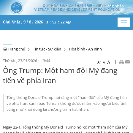
Đăng nhập
AM
Chủ Nhật , 9 / 8 / 2026
3
:
52
:
23
Togg
navig
Trang chủ
Tin tức - Sự kiện
Hòa bình - An ninh
Thứ sáu, 23/01/2026
|
13:44
+
|
A
-
A
A
Ông Trump: Một hạm đội Mỹ đang
tiến về phía Iran
Tổng thống Donald Trump nói rằng một “hạm đội” của Mỹ đang tiến
về phía Iran, cảnh báo Tehran không được nhắm vào người biểu tình
cũng như khởi động lại chương trình hạt nhân.
Ngày 22-1, Tổng thống Mỹ Donald Trump nói có một “hạm đội” của Mỹ