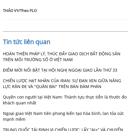
THẢO VY/Theo PLO
Tin tức liên quan
HOÀN THIỆN PHÁP LÝ, THÚC ĐẨY GIAO DỊCH BẤT ĐỘNG SẢN
TRÊN MÔI TRƯỜNG SỐ Ở VIỆT NAM
ĐIỂM MỚI NỔI BẬT TẠI HỘI NGHỊ NGOẠI GIAO LẦN THỨ 33
CHIẾN LƯỢC HẠT NHÂN CỦA IRAN: SỰ ĐAN XEN GIỮA NĂNG
LỰC RĂN ĐE VÀ "QUÂN BÀI" TRÊN BÀN ĐÀM PHÁN
Quyền con người tại Việt Nam: Thành tựu thực tiễn là thước đo
khách quan nhất
Ngoại giao Việt Nam tiên phong kiến tạo hòa bình, lan tỏa sức
mạnh mềm
TRUNG QUỐC TÁI ĐỊNH VỊ CHIẾN LƯỢC: LẤY "AI+" VÀ CHUYỂN