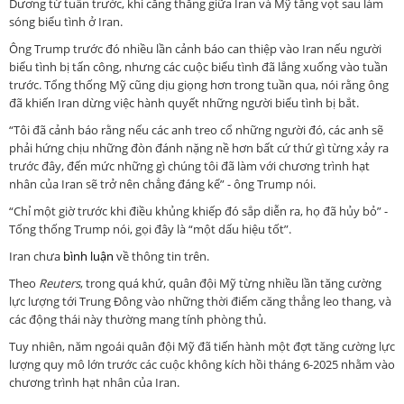
Dương từ tuần trước, khi căng thẳng giữa Iran và Mỹ tăng vọt sau làm
sóng biểu tình ở Iran.
Ông Trump trước đó nhiều lần cảnh báo can thiệp vào Iran nếu người
biểu tình bị tấn công, nhưng các cuộc biểu tình đã lắng xuống vào tuần
trước. Tổng thống Mỹ cũng dịu giọng hơn trong tuần qua, nói rằng ông
đã khiến Iran dừng việc hành quyết những người biểu tình bị bắt.
“Tôi đã cảnh báo rằng nếu các anh treo cổ những người đó, các anh sẽ
phải hứng chịu những đòn đánh nặng nề hơn bất cứ thứ gì từng xảy ra
trước đây, đến mức những gì chúng tôi đã làm với chương trình hạt
nhân của Iran sẽ trở nên chẳng đáng kể” - ông Trump nói.
“Chỉ một giờ trước khi điều khủng khiếp đó sắp diễn ra, họ đã hủy bỏ” -
Tổng thống Trump nói, gọi đây là “một dấu hiệu tốt”.
Iran chưa
bình luận
về thông tin trên.
Theo
Reuters
, trong quá khứ, quân đội Mỹ từng nhiều lần tăng cường
lực lượng tới Trung Đông vào những thời điểm căng thẳng leo thang, và
các động thái này thường mang tính phòng thủ.
Tuy nhiên, năm ngoái quân đội Mỹ đã tiến hành một đợt tăng cường lực
lượng quy mô lớn trước các cuộc không kích hồi tháng 6-2025 nhằm vào
chương trình hạt nhân của Iran.