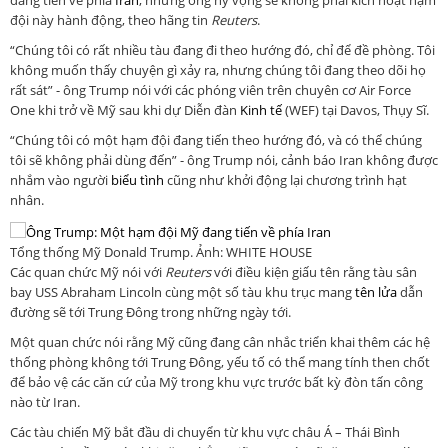
đang tiến về phía
Iran
, nhưng ông hy vọng sẽ không phải kích hoạt hạm
đội này hành động, theo hãng tin
Reuters
.
“Chúng tôi có rất nhiều tàu đang đi theo hướng đó, chỉ để đề phòng. Tôi
không muốn thấy chuyện gì xảy ra, nhưng chúng tôi đang theo dõi họ
rất sát” - ông Trump nói với các phóng viên trên chuyên cơ Air Force
One khi trở về Mỹ sau khi dự Diễn đàn
Kinh tế
(WEF) tại Davos, Thụy Sĩ.
“Chúng tôi có một hạm đội đang tiến theo hướng đó, và có thể chúng
tôi sẽ không phải dùng đến” - ông Trump nói, cảnh báo Iran không được
nhắm vào người
biểu tình
cũng như khởi động lại chương trình hạt
nhân.
Tổng thống Mỹ Donald Trump. Ảnh: WHITE HOUSE
Các quan chức Mỹ nói với
Reuters
với điều kiện giấu tên rằng tàu sân
bay USS Abraham Lincoln cùng một số tàu khu trục mang
tên lửa
dẫn
đường sẽ tới Trung Đông trong những ngày tới.
Một quan chức nói rằng Mỹ cũng đang cân nhắc triển khai thêm các hệ
thống phòng không tới Trung Đông, yếu tố có thể mang tính then chốt
để bảo vệ các căn cứ của Mỹ trong khu vực trước bất kỳ đòn tấn công
nào từ Iran.
Các tàu chiến Mỹ bắt đầu di chuyển từ khu vực châu Á – Thái Bình