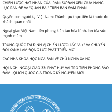
CHIẾN LƯỢC HẠT NHÂN CỦA IRAN: SỰ ĐAN XEN GIỮA NĂNG
LỰC RĂN ĐE VÀ "QUÂN BÀI" TRÊN BÀN ĐÀM PHÁN
Quyền con người tại Việt Nam: Thành tựu thực tiễn là thước đo
khách quan nhất
Ngoại giao Việt Nam tiên phong kiến tạo hòa bình, lan tỏa sức
mạnh mềm
TRUNG QUỐC TÁI ĐỊNH VỊ CHIẾN LƯỢC: LẤY "AI+" VÀ CHUYỂN
ĐỔI XANH LÀM ĐỘNG LỰC PHÁT TRIỂN MỚI
CÁC NHÀ KHOA HỌC NGA BÀN VỀ CHỦ NGHĨA XÃ HỘI
HỘI NGHỊ NGOẠI GIAO 33: PHÁT HUY VAI TRÒ TIÊN PHONG BẢO
ĐẢM LỢI ÍCH QUỐC GIA TRONG KỶ NGUYÊN MỚI