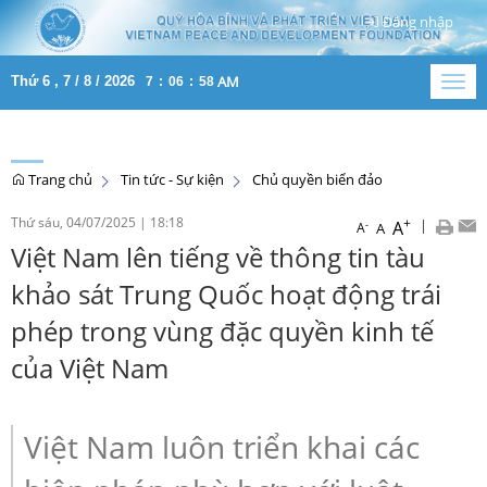
Đăng nhập
AM
Thứ 6 , 7 / 8 / 2026
7
:
06
:
59
Togg
navig
Trang chủ
Tin tức - Sự kiện
Chủ quyền biển đảo
Thứ sáu, 04/07/2025
|
18:18
+
|
A
-
A
A
Việt Nam lên tiếng về thông tin tàu
khảo sát Trung Quốc hoạt động trái
phép trong vùng đặc quyền kinh tế
của Việt Nam
Việt Nam luôn triển khai các