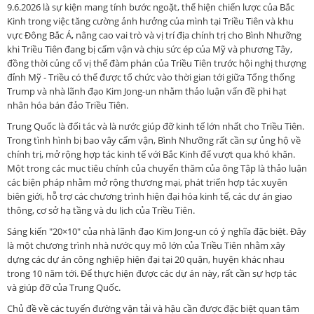
9.6.2026 là sự kiện mang tính bước ngoặt, thể hiện chiến lược của Bắc
Kinh trong việc tăng cường ảnh hưởng của mình tại Triều Tiên và khu
vực Đông Bắc Á, nâng cao vai trò và vị trí địa chính trị cho Bình Nhưỡng
khi Triều Tiên đang bị cấm vận và chịu sức ép của Mỹ và phương Tây,
đồng thời củng cố vị thế đàm phán của Triều Tiên trước hội nghị thượng
đỉnh Mỹ - Triều có thể được tổ chức vào thời gian tới giữa Tổng thống
Trump và nhà lãnh đạo Kim Jong-un nhằm thảo luận vấn đề phi hạt
nhân hóa bán đảo Triều Tiên.
Trung Quốc là đối tác và là nước giúp đỡ kinh tế lớn nhất cho Triều Tiên.
Trong tình hình bị bao vây cấm vận, Bình Nhưỡng rất cần sự ủng hộ về
chính trị, mở rộng hợp tác kinh tế với Bắc Kinh để vượt qua khó khăn.
Một trong các mục tiêu chính của chuyến thăm của ông Tập là thảo luận
các biện pháp nhằm mở rộng thương mại, phát triển hợp tác xuyên
biên giới, hỗ trợ các chương trình hiện đại hóa kinh tế, các dự án giao
thông, cơ sở hạ tầng và du lịch của Triều Tiên.
Sáng kiến "20×10" của nhà lãnh đạo Kim Jong-un có ý nghĩa đặc biệt. Đây
là một chương trình nhà nước quy mô lớn của Triều Tiên nhằm xây
dựng các dự án công nghiệp hiện đại tại 20 quận, huyện khác nhau
trong 10 năm tới. Để thực hiện được các dự án này, rất cần sự hợp tác
và giúp đỡ của Trung Quốc.
Chủ đề về các tuyến đường vận tải và hậu cần được đặc biệt quan tâm