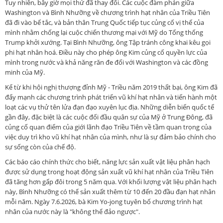
Tuy nhiên, bây giờ mọi thứ đã thay đổi. Các cuộc đàm phán giữa
Washington và Bình Nhưỡng về chương trình hạt nhân của Triều Tiên
đã đi vào bế tắc, và bản thân Trung Quốc tiếp tục củng cố vị thế của
mình nhằm chống lại cuộc chiến thương mại với Mỹ do Tổng thống
Trump khởi xướng. Tại Bình Nhưỡng, ông Tập tránh công khai kêu gọi
phi hạt nhân hoá. Điều này cho phép ông Kim củng cố quyền lực của
mình trong nước và khả năng răn đe đối với Washington và các đồng
minh của Mỹ.
Kể từ khi hội nghị thượng đỉnh Mỹ - Triều năm 2019 thất bại, ông Kim đã
đẩy mạnh các chương trình phát triển vũ khí hạt nhân và tiến hành một
loạt các vụ thử tên lửa đạn đạo xuyên lục địa. Những diễn biến quốc tế
gần đây, đặc biệt là các cuộc đối đầu quân sự của Mỹ ở Trung Đông, đã
củng cố quan điểm của giới lãnh đạo Triều Tiên về tầm quan trọng của
việc duy trì kho vũ khí hạt nhân của mình, như là sự đảm bảo chính cho
sự sống còn của chế độ.
Các báo cáo chính thức cho biết, năng lực sản xuất vật liệu phân hạch
được sử dụng trong hoạt động sản xuất vũ khí hạt nhân của Triều Tiên
đã tăng hơn gấp đôi trong 5 năm qua. Với khối lượng vật liệu phân hạch
này, Bình Nhưỡng có thể sản xuất thêm từ 10 đến 20 đầu đạn hạt nhân
mỗi năm. Ngày 7.6.2026, bà Kim Yo-jong tuyên bố chương trình hạt
nhân của nước này là "không thể đảo ngược".