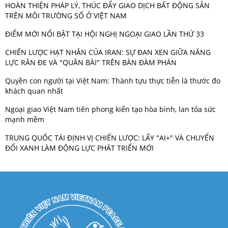
HOÀN THIỆN PHÁP LÝ, THÚC ĐẨY GIAO DỊCH BẤT ĐỘNG SẢN
TRÊN MÔI TRƯỜNG SỐ Ở VIỆT NAM
ĐIỂM MỚI NỔI BẬT TẠI HỘI NGHỊ NGOẠI GIAO LẦN THỨ 33
CHIẾN LƯỢC HẠT NHÂN CỦA IRAN: SỰ ĐAN XEN GIỮA NĂNG
LỰC RĂN ĐE VÀ "QUÂN BÀI" TRÊN BÀN ĐÀM PHÁN
Quyền con người tại Việt Nam: Thành tựu thực tiễn là thước đo
khách quan nhất
Ngoại giao Việt Nam tiên phong kiến tạo hòa bình, lan tỏa sức
mạnh mềm
TRUNG QUỐC TÁI ĐỊNH VỊ CHIẾN LƯỢC: LẤY "AI+" VÀ CHUYỂN
ĐỔI XANH LÀM ĐỘNG LỰC PHÁT TRIỂN MỚI