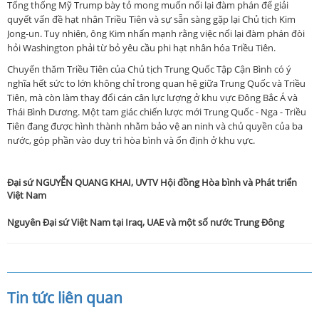
Tổng thống Mỹ Trump bày tỏ mong muốn nối lại đàm phán để giải
quyết vấn đề hạt nhân Triều Tiên và sự sẵn sàng gặp lại Chủ tịch Kim
Jong-un. Tuy nhiên, ông Kim nhấn mạnh rằng việc nối lại đàm phán đòi
hỏi Washington phải từ bỏ yêu cầu phi hạt nhân hóa Triều Tiên.
Chuyển thăm Triều Tiên của Chủ tịch Trung Quốc Tập Cận Bình có ý
nghĩa hết sức to lớn không chỉ trong quan hệ giữa Trung Quốc và Triều
Tiên, mà còn làm thay đổi cán cân lực lượng ở khu vực Đông Bắc Á và
Thái Bình Dương. Một tam giác chiến lược mới Trung Quốc - Nga - Triều
Tiên đang được hình thành nhằm bảo vệ an ninh và chủ quyền của ba
nước, góp phần vào duy trì hòa bình và ổn định ở khu vực.
Đại sứ NGUYỄN QUANG KHAI, UVTV Hội đồng Hòa bình và Phát triển
Việt Nam
Nguyên Đại sứ Việt Nam tại Iraq, UAE và một số nước Trung Đông
Tin tức liên quan