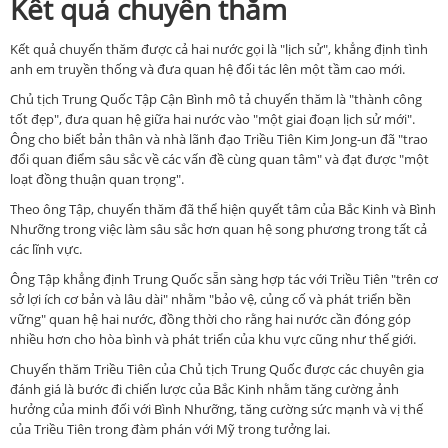
Kết quả chuyến thăm
Kết quả chuyến thăm được cả hai nước gọi là "lịch sử", khẳng định tình
anh em truyền thống và đưa quan hệ đối tác lên một tầm cao mới.
Chủ tịch Trung Quốc Tập Cận Bình mô tả chuyến thăm là "thành công
tốt đẹp", đưa quan hệ giữa hai nước vào "một giai đoạn lịch sử mới".
Ông cho biết bản thân và nhà lãnh đạo Triều Tiên Kim Jong-un đã "trao
đổi quan điểm sâu sắc về các vấn đề cùng quan tâm" và đạt được "một
loạt đồng thuận quan trọng".
Theo ông Tập, chuyến thăm đã thể hiện quyết tâm của Bắc Kinh và Bình
Nhưỡng trong việc làm sâu sắc hơn quan hệ song phương trong tất cả
các lĩnh vực.
Ông Tập khẳng định Trung Quốc sẵn sàng hợp tác với Triều Tiên "trên cơ
sở lợi ích cơ bản và lâu dài" nhằm "bảo vệ, củng cố và phát triển bền
vững" quan hệ hai nước, đồng thời cho rằng hai nước cần đóng góp
nhiều hơn cho hòa bình và phát triển của khu vực cũng như thế giới.
Chuyến thăm Triều Tiên của Chủ tịch Trung Quốc được các chuyên gia
đánh giá là bước đi chiến lược của Bắc Kinh nhằm tăng cường ảnh
hưởng của minh đối với Bình Nhưỡng, tăng cường sức mạnh và vị thế
của Triều Tiên trong đàm phán với Mỹ trong tưởng lai.