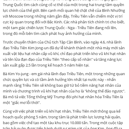
Trung Quốc tìm cách củng cố vị thế của một trong hai trung tâm quyền
lực chính của thế giới. Bên cạnh mối quan hệ chặt chẽ của Bình Nhưỡng
với Moscow trong những năm gần đây, Triều Tiên vẫn chiếm một vị trí
cực kỳ quan trọng đối với Bắc Kinh. Các nhà phân tích chính trị cho biết,
một tam giác chiến lược Trung Quốc - Nga - Triều Tiên đang nổi lên,
trong đó mỗi bên tìm cách phát huy ảnh hưởng của mình.
Trước chuyến thăm của Chủ tịch Tập Cận Bình, vào ngày 4.6, nhà lãnh
đạo Triều Tiên Kim Jong-un đã dự lễ khánh thành một nhà máy mới sản
xuất vật liệu hạt nhân cấp vũ khí, chỉ đạo phát triển kho vũ khí hạt nhân
và tên lửa đạn đạo của Triều Tiên "theo cấp số nhân" và tăng năng lực
sản xuất gấp 2,5 lần trong kế hoạch 5 năm hiện tại.
Bà Kim Yo-jung - em gái nhà lãnh đạo Triều Tiên, một trong những quan
chức quyền lực và có tầm ảnh hưởng lớn nhất tại nước này - nhấn
mạnh rằng Triều Tiên sẽ không bao giờ từ bỏ tiềm năng hạt nhân của
mình và chương trình vũ khí hạt nhân của họ là "không thể đảo ngược".
Bà mô tả việc Tổng thống Mỹ Trump đòi phi hạt nhân hóa Triều Tiên là
một "giấc mơ lỗi thời".
Cùng với việc phát triển vũ khí hạt nhân, Triều Tiên mới thông qua kế
hoạch quốc phòng 5 năm, trọng tâm là phát triển lực lượng hải quân,
bao gồm việc chế tạo một tàu khu trục 10.000 tấn. Trong một cuộc tập
trận hải quân được tiến hành dưới sự giám sát của ông Kim, ông đã ra