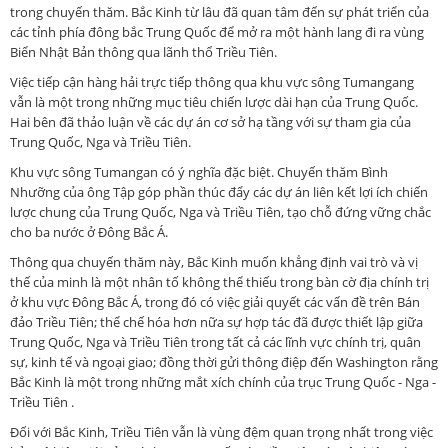
trong chuyến thăm. Bắc Kinh từ lâu đã quan tâm đến sự phát triển của
các tỉnh phía đông bắc Trung Quốc để mở ra một hành lang đi ra vùng
Biển Nhật Bản thông qua lãnh thổ Triều Tiên.
Việc tiếp cận hàng hải trực tiếp thông qua khu vực sông Tumangang
vẫn là một trong những mục tiêu chiến lược dài hạn của Trung Quốc.
Hai bên đã thảo luận về các dự án cơ sở hạ tầng với sự tham gia của
Trung Quốc, Nga và Triều Tiên.
Khu vực sông Tumangan có ý nghĩa đặc biệt. Chuyến thăm Bình
Nhưỡng của ông Tập góp phần thúc đẩy các dự án liên kết lợi ích chiến
lược chung của Trung Quốc, Nga và Triều Tiên, tạo chỗ đứng vững chắc
cho ba nước ở Đông Bắc Á.
Thông qua chuyến thăm này, Bắc Kinh muốn khẳng định vai trò và vị
thế của minh là một nhân tố không thể thiếu trong bàn cờ địa chính trị
ở khu vực Đông Bắc Á, trong đó có việc giải quyết các vấn đề trên Bán
đảo Triều Tiên; thể chế hóa hơn nữa sự hợp tác đã được thiết lập giữa
Trung Quốc, Nga và Triều Tiên trong tất cả các lĩnh vực chính trị, quân
sự, kinh tế và ngoại giao; đồng thời gửi thông điệp đến Washington rằng
Bắc Kinh là một trong những mắt xích chính của trục Trung Quốc - Nga -
Triều Tiên .
Đối với Bắc Kinh, Triều Tiên vẫn là vùng đệm quan trọng nhất trong việc