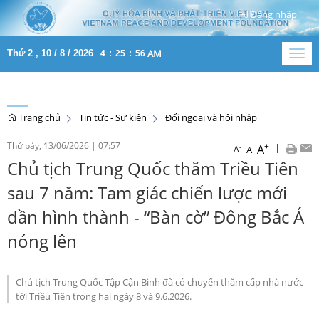
Đăng nhập
AM
Thứ 2 , 10 / 8 / 2026
4
:
25
:
56
Togg
navig
Trang chủ
Tin tức - Sự kiện
Đối ngoại và hội nhập
Thứ bảy, 13/06/2026
|
07:57
+
|
A
-
A
A
Chủ tịch Trung Quốc thăm Triều Tiên
sau 7 năm: Tam giác chiến lược mới
dần hình thành - “Bàn cờ” Đông Bắc Á
nóng lên
Chủ tịch Trung Quốc Tập Cận Bình đã có chuyến thăm cấp nhà nước
tới Triều Tiên trong hai ngày 8 và 9.6.2026.