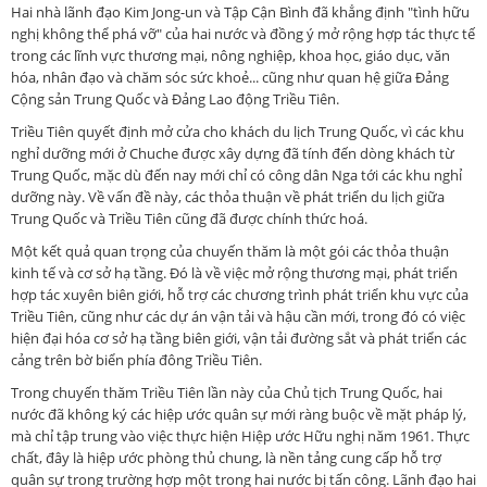
Hai nhà lãnh đạo Kim Jong-un và Tập Cận Bình đã khẳng định "tình hữu
nghị không thể phá vỡ" của hai nước và đồng ý mở rộng hợp tác thực tế
trong các lĩnh vực thương mại, nông nghiệp, khoa học, giáo dục, văn
hóa, nhân đạo và chăm sóc sức khoẻ... cũng như quan hệ giữa Đảng
Cộng sản Trung Quốc và Đảng Lao động Triều Tiên.
Triều Tiên quyết định mở cửa cho khách du lịch Trung Quốc, vì các khu
nghỉ dưỡng mới ở Chuche được xây dựng đã tính đến dòng khách từ
Trung Quốc, mặc dù đến nay mới chỉ có công dân Nga tới các khu nghỉ
dưỡng này. Về vấn đề này, các thỏa thuận về phát triển du lịch giữa
Trung Quốc và Triều Tiên cũng đã được chính thức hoá.
Một kết quả quan trọng của chuyến thăm là một gói các thỏa thuận
kinh tế và cơ sở hạ tầng. Đó là về việc mở rộng thương mại, phát triển
hợp tác xuyên biên giới, hỗ trợ các chương trình phát triển khu vực của
Triều Tiên, cũng như các dự án vận tải và hậu cần mới, trong đó có việc
hiện đại hóa cơ sở hạ tầng biên giới, vận tải đường sắt và phát triển các
cảng trên bờ biển phía đông Triều Tiên.
Trong chuyến thăm Triều Tiên lần này của Chủ tịch Trung Quốc, hai
nước đã không ký các hiệp ước quân sự mới ràng buộc về mặt pháp lý,
mà chỉ tập trung vào việc thực hiện Hiệp ước Hữu nghị năm 1961. Thực
chất, đây là hiệp ước phòng thủ chung, là nền tảng cung cấp hỗ trợ
quân sự trong trường hợp một trong hai nước bị tấn công. Lãnh đạo hai