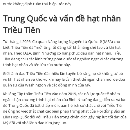
nước khẳng định tuân thủ hiệp ước này.
Trung Quốc và vấn đề hạt nhân
Triều Tiên
Từ tháng 4.2026, Cơ quan Năng lượng Nguyên tử Quốc tế (IAEA) cho
biết, Triều Tiên đã "mở rộng rất đáng kể" khả năng chế tạo vũ khí hạt
nhân. Theo IAEA, Bình Nhưỡng có hàng chục đầu đạn hạt nhân. Triều
Tiên đang chịu các lệnh trừng phạt quốc tế nghiêm ngặt vì các chương
trình hạt nhân và tên lửa của nước này.
Giới lãnh đạo Triều Tiên đã nhiều lần tuyên bố rằng họ sẽ không từ bỏ
vũ khí hạt nhân và kho vũ khí này là cần thiết để ngăn chặn mối đe dọa
quân sự của Washington và các đồng minh của Mỹ.
Khi ông Tập thăm Triều Tiên vào năm 2019, các nỗ lực quốc tế nhằm
ngăn chặn chương trình hạt nhân của Bình Nhưỡng đang diễn ra; và lúc
đó Trung Quốc đã bất chấp mối quan hệ lịch sử chặt chẽ với Triều Tiên
để ủng hộ việc thắt chặt các biện pháp trừng phạt của Hội đồng Bảo an
Liên Hợp Quốc đối với Triều Tiên trong chiến dịch gây "áp lực tối đa" của
Mỹ đối với nhà lãnh đạo Kim Jong-un.