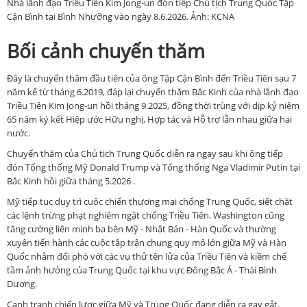
Nhà lãnh đạo Triều Tiên Kim Jong-un đón tiếp Chủ tịch Trung Quốc Tập
Cận Bình tại Bình Nhưỡng vào ngày 8.6.2026. Ảnh: KCNA
Bối cảnh chuyến thăm
Đây là chuyến thăm đầu tiên của ông Tập Cận Bình đến Triều Tiên sau 7
năm kể từ tháng 6.2019, đáp lại chuyến thăm Bắc Kinh của nhà lãnh đạo
Triều Tiên Kim Jong-un hồi tháng 9.2025, đồng thời trùng với dịp kỷ niệm
65 năm ký kết Hiệp ước Hữu nghị, Hợp tác và Hỗ trợ lẫn nhau giữa hai
nước.
Chuyến thăm của Chủ tịch Trung Quốc diễn ra ngay sau khi ông tiếp
đón Tổng thống Mỹ Donald Trump và Tổng thống Nga Vladimir Putin tại
Bắc Kinh hồi giữa tháng 5.2026 .
Mỹ tiếp tục duy trì cuộc chiến thương mại chống Trung Quốc, siết chặt
các lệnh trừng phạt nghiêm ngặt chống Triều Tiên. Washington cũng
tăng cường liên minh ba bên Mỹ - Nhật Bản - Hàn Quốc và thường
xuyên tiến hành các cuộc tập trận chung quy mô lớn giữa Mỹ và Hàn
Quốc nhằm đối phó với các vụ thử tên lửa của Triều Tiên và kiềm chế
tầm ảnh hưởng của Trung Quốc tại khu vực Đông Bắc Á - Thái Bình
Dương.
Cạnh tranh chiến lược giữa Mỹ và Trung Quốc đang diễn ra gay gắt.