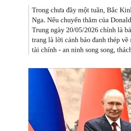
Lịch sử
Hội viên
Dân chủ - Nhân quyền
Trong chưa đầy một tuần, Bắc Kinh
TIỂU SỬ LÃNH ĐẠO
Nhà tài trợ
Chủ tịch Danh dự
Môi trường sinh thái
Nga. Nếu chuyến thăm của Donald 
Bạn bè - Người ủng hộ
Chủ tịch Hội đồng
Chủ quyền biển đảo
Trung ngày 20/05/2026 chính là bản
Cộng tác viên - Thực tập sinh
Thành viên nòng cốt của chúng
trang là lời cảnh báo đanh thép về
tài chính - an ninh song song, th