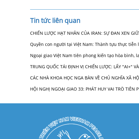
Tin tức liên quan
CHIẾN LƯỢC HẠT NHÂN CỦA IRAN: SỰ ĐAN XEN GI
Quyền con người tại Việt Nam: Thành tựu thực tiễn
Ngoại giao Việt Nam tiên phong kiến tạo hòa bình,
TRUNG QUỐC TÁI ĐỊNH VỊ CHIẾN LƯỢC: LẤY "AI+" 
CÁC NHÀ KHOA HỌC NGA BÀN VỀ CHỦ NGHĨA XÃ HỘ
HỘI NGHỊ NGOẠI GIAO 33: PHÁT HUY VAI TRÒ TIÊ