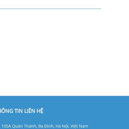
HÔNG TIN LIÊN HỆ
105A Quán Thánh, Ba Đình, Hà Nội, Việt Nam