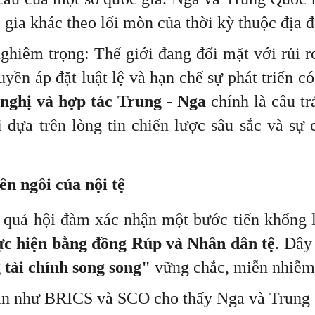
 gia khác theo lối mòn của thời kỳ thuộc địa đ
hiêm trọng: Thế giới đang đối mặt với rủi ro 
yền áp đặt luật lệ và hạn chế sự phát triển c
nghị và hợp tác Trung - Nga
chính là câu tr
dựa trên lòng tin chiến lược sâu sắc và sự 
ên ngôi của nội tệ
t quả hội đàm xác nhận một bước tiến khổng 
ực hiện bằng đồng Rúp và Nhân dân tệ
. Đây
 tài chính song song"
vững chắc, miễn nhiễm
 đàn như BRICS và SCO cho thấy Nga và Trun