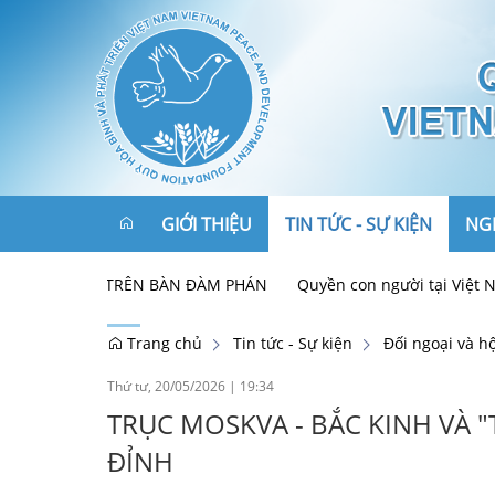
GIỚI THIỆU
TIN TỨC - SỰ KIỆN
NGH
N BÀI" TRÊN BÀN ĐÀM PHÁN
Quyền con người tại Việt Nam: Thà
Tôn chỉ, mục đích
Chính trị - Xã hội
Trang chủ
Tin tức - Sự kiện
Đối ngoại và h
Cơ cấu tổ chức
Hòa bình - An ninh
Thứ tư, 20/05/2026
|
19:34
TRỤC MOSKVA - BẮC KINH VÀ "
Ban Lãnh đạo
Kinh tế - Phát triển
ĐỈNH
Liên kết
Đối tác
Đối ngoại và hội nhập