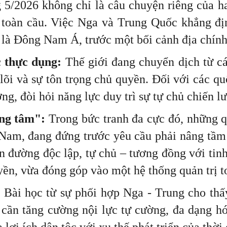
5/2026 không chỉ là câu chuyện riêng của hai
 toàn cầu. Việc Nga và Trung Quốc khẳng địn
t là Đông Nam Á, trước một bối cảnh địa chính
c thực dụng:
Thế giới đang chuyển dịch từ cá
 lõi và sự tôn trọng chủ quyền. Đối với các qu
ng, đòi hỏi năng lực duy trì sự tự chủ chiến l
ung tâm":
Trong bức tranh đa cực đó, những quố
t Nam, đang đứng trước yêu cầu phải nâng tầm 
on đường độc lập, tự chủ – tương đồng với tin
yền, vừa đóng góp vào một hệ thống quản trị t
:
Bài học từ sự phối hợp Nga - Trung cho thấ
 cần tăng cường nội lực tự cường, đa dạng h
lợi ích dân tộc với xu thế phát triển của thời 