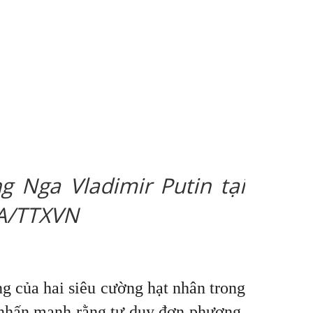
g Nga Vladimir Putin tại
AA/TTXVN
g của hai siêu cường hạt nhân trong
 nhấn mạnh rằng tư duy đơn phương,