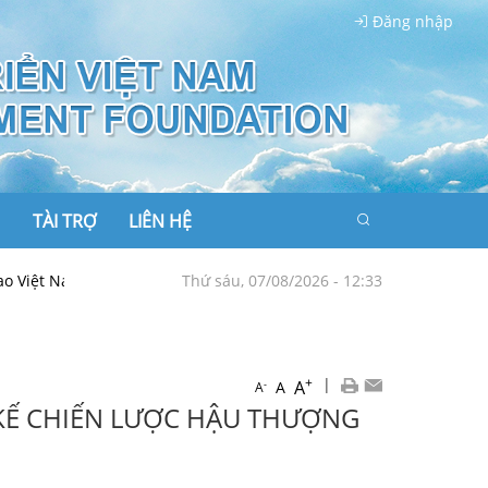
Đăng nhập
TÀI TRỢ
LIÊN HỆ
Nam tiên phong kiến tạo hòa bình, lan tỏa sức mạnh mềm
Thứ sáu, 07/08/2026 - 12:33
TRUNG
+
|
A
-
A
A
T KẾ CHIẾN LƯỢC HẬU THƯỢNG