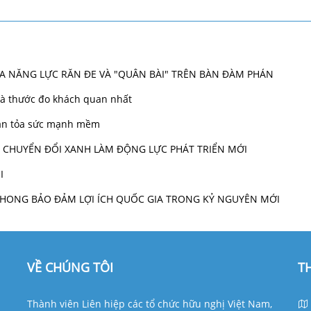
ỮA NĂNG LỰC RĂN ĐE VÀ "QUÂN BÀI" TRÊN BÀN ĐÀM PHÁN
 là thước đo khách quan nhất
 lan tỏa sức mạnh mềm
VÀ CHUYỂN ĐỔI XANH LÀM ĐỘNG LỰC PHÁT TRIỂN MỚI
I
N PHONG BẢO ĐẢM LỢI ÍCH QUỐC GIA TRONG KỶ NGUYÊN MỚI
VỀ CHÚNG TÔI
T
Thành viên Liên hiệp các tổ chức hữu nghị Việt Nam,