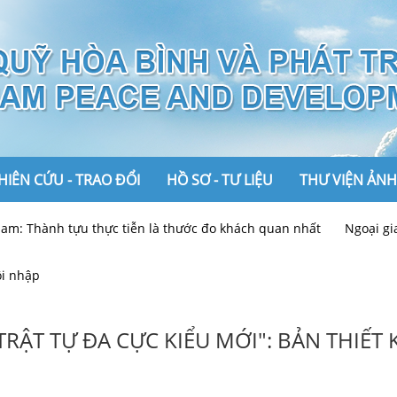
IÊN CỨU - TRAO ĐỔI
HỒ SƠ - TƯ LIỆU
THƯ VIỆN ẢNH
nh tựu thực tiễn là thước đo khách quan nhất
Ngoại giao Việt 
Ảnh
ội nhập
Video
TRẬT TỰ ĐA CỰC KIỂU MỚI": BẢN THIẾ