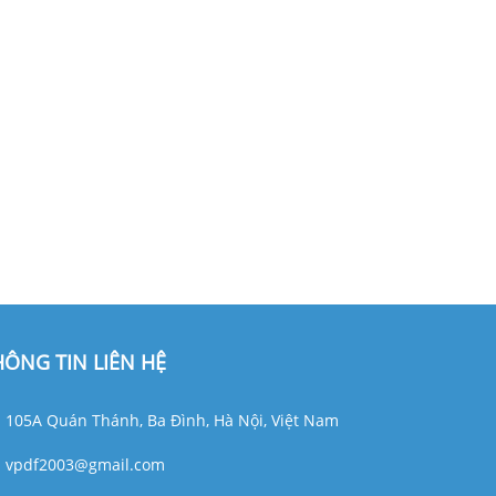
HÔNG TIN LIÊN HỆ
105A Quán Thánh, Ba Đình, Hà Nội, Việt Nam
vpdf2003@gmail.com