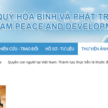
IÊN CỨU - TRAO ĐỔI
HỒ SƠ - TƯ LIỆU
THƯ VIỆN ẢNH
Quyền con người tại Việt Nam: Thành tựu thực tiễn là thước đo
Ảnh
Video