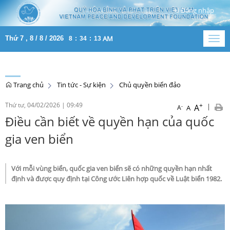
Đăng nhập
AM
Thứ 7 , 8 / 8 / 2026
8
:
34
:
14
Togg
navig
Trang chủ
Tin tức - Sự kiện
Chủ quyền biển đảo
Thứ tư, 04/02/2026
|
09:49
+
|
A
-
A
A
Điều cần biết về quyền hạn của quốc
gia ven biển
Với mỗi vùng biển, quốc gia ven biển sẽ có những quyền hạn nhất
định và được quy định tại Công ước Liên hợp quốc về Luật biển 1982.