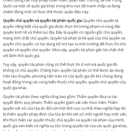
Quốc và một số quốc gia khác trong khu vực đã tranh chấp và đang
chiếm đóng một số thực thể thuộc quần đảo này.
Quyền chủ quyền và quyền tài phán quốc gia:
Quyền chủ quyền là
quyền riêng biệt của quốc gia được thực thi trong phạm vi vùng đặc
quyền kinh tế và thềm lục địa. Đây là quyền có nguồn gốc chủ quyền,
mang tính chất chủ quyền. Quyền tài phán là hệ quả của chủ quyền và
quyền chủ quyền, có tác dụng bổ trợ tạo ra môi trường để thực thi chủ
quyền và quyền chủ quyền. Như vậy, quyền tài phán gắn bó chặt chẽ
với lãnh thổ quốc gia.
Tuy vậy, quyền tài phán cũng có thể thực thi ở nơi mà quốc gia đó
không có chủ quyền. Chẳng hạn, quyền tài phán có thể được áp dụng
trên tàu thuyền, phương tiện treo cờ của quốc gia đó khi chúng đang
hoạt động trong các vùng biển thuộc chủ quyền, quyền chủ quyền của
quốc gia khác.
Quyền tài phán theo nghĩa rộng bao gồm: Thẩm quyền đưa ra các
quyết định, quy phạm; Thẩm quyền giám sát việc thực hiện; Thẩm
quyền xét xử của tòa án đối với một lĩnh vực cụ thể; theo nghĩa hẹp đó
là thẩm quyền pháp định của tòa án khi xét xử một người hay một việc.
Khi thực hiện các quyền thuộc chủ quyền và quyền tài phán của mình,
quốc gia ven biển có nghĩa vụ tôn trọng quyền lợi của các quốc gia khác,