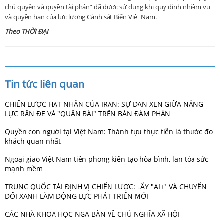
chủ quyền và quyền tài phán” đã được sử dụng khi quy định nhiệm vụ
và quyền hạn của lực lượng Cảnh sát Biển Việt Nam.
Theo THỜI ĐẠI
Tin tức liên quan
CHIẾN LƯỢC HẠT NHÂN CỦA IRAN: SỰ ĐAN XEN GIỮA NĂNG
LỰC RĂN ĐE VÀ "QUÂN BÀI" TRÊN BÀN ĐÀM PHÁN
Quyền con người tại Việt Nam: Thành tựu thực tiễn là thước đo
khách quan nhất
Ngoại giao Việt Nam tiên phong kiến tạo hòa bình, lan tỏa sức
mạnh mềm
TRUNG QUỐC TÁI ĐỊNH VỊ CHIẾN LƯỢC: LẤY "AI+" VÀ CHUYỂN
ĐỔI XANH LÀM ĐỘNG LỰC PHÁT TRIỂN MỚI
CÁC NHÀ KHOA HỌC NGA BÀN VỀ CHỦ NGHĨA XÃ HỘI