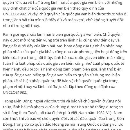
quyền “đi qua vô hại” trong lãnh hải của quốc gia ven biển, với những
quy định chặt chẽ của quốc gia ven biển theo quy định của
UNCLOS1982. Vì vậy, chủ quyền của quốc gia ven biển được thực hiện ở
trong lãnh hải của mình là “đầy đủ và toàn vẹn”, chứ không “tuyệt đối”
như ở trong nội thủy.
Ranh giới ngoài của lãnh hải là biên giới quốc gia ven biển. Chủ quyền
này được mở rộng đến vùng trời trên lãnh hải, cũng như đến đáy và
lòng đất dưới đáy của lãnh hải. Mọi hoạt động của tự nhiên nhân hay
pháp nhân của quốc gia khác, cũng như các phương tiện hoạt đông trên
biển của họ ở trong nội thủy, lãnh hải của quốc gia ven biển, mà không
tuân thủ luật pháp của quốc gia ven biển, cũng như Luật pháp quốc tế
hiện hành, đều bị coi là hành động xâm phạm biên giới, lãnh thổ biển
của quốc gia ven biển; quốc gia ven biển có quyền sử dụng mọi biện
pháp, kể cả biện pháp quân sự để bảo vệ chủ quyền quốc gia trong
phạm vi nội thủy và lãnh hải được xác lập theo đúng qui định của
UNCLOS1982.
Trong Biển Đông, ngoài việc thực thi và bảo về chủ quyền ở vùng nội
thủy, lãnh hải mà phạm vi của chúng được tính từ hệ thống đường cơ
sở thẳng theo Tuyên bố của Chính phủ Việt Nam năm 1982, Việt Nam
còn thực thi và bảo vệ chủ quyền đối với các đảo, quần đảo trong Biển
Đông, trong đó có quần đảo Hoàng Sa mà Trung Quốc đã dùng vũ lực
chiếm đóng bất hợp pháp hoàn toàn; quần đảo Trường Sa mà Trung