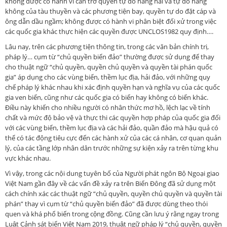
không được có hành vi cản trở quyền tự do hàng hải và tự do hàng
không của tàu thuyền và các phương tiện bay, quyền tự do đặt cáp và
ông dẫn dầu ngầm; không được có hành vi phân biệt đối xử trong việc
các quốc gia khác thực hiện các quyền được UNCLOS1982 quy định….
Lâu nay, trên các phương tiện thông tin, trong các văn bản chính trị,
pháp lý… cụm từ “chủ quyền biển đảo” thường được sử dụng để thay
cho thuật ngữ “chủ quyền, quyền chủ quyền và quyền tài phán quốc
gia” áp dụng cho các vùng biển, thềm lục địa, hải đảo, với những quy
chế pháp lý khác nhau khi xác định quyền hạn và nghĩa vụ của các quốc
gia ven biển, cũng như các quốc gia có biển hay không có biển khác.
Điều này khiến cho nhiều người có nhân thức mơ hồ, lệch lạc về tính
chất và mức độ bảo vệ và thực thi các quyền hợp pháp của quốc gia đối
với các vùng biển, thềm lục địa và các hải đảo, quần đảo mà hậu quả có
thể có tác động tiêu cực đến các hành xử của các cá nhân, cơ quan quản
lý, của các tầng lớp nhân dân trước những sự kiện xảy ra trên từng khu
vực khác nhau.
Vì vậy, trong các nội dung tuyên bố của Người phát ngôn Bộ Ngoại giao
Việt Nam gần đây về các vấn đề xảy ra trên Biển Đông đã sử dụng một
cách chính xác các thuật ngữ “chủ quyền, quyền chủ quyền và quyền tài
phán” thay vì cụm từ “chủ quyền biển đảo” đã được dùng theo thói
quen và khá phổ biến trong cộng đồng. Cũng cần lưu ý rằng ngay trong
Luật Cảnh sát biển Việt Nam 2019, thuật ngữ pháp lý “chủ quyền, quyền