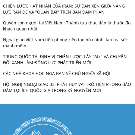
CHIẾN LƯỢC HẠT NHÂN CỦA IRAN: SỰ ĐAN XEN GIỮA NĂNG
LỰC RĂN ĐE VÀ "QUÂN BÀI" TRÊN BÀN ĐÀM PHÁN
Quyền con người tại Việt Nam: Thành tựu thực tiễn là thước đo
khách quan nhất
Ngoại giao Việt Nam tiên phong kiến tạo hòa bình, lan tỏa sức
mạnh mềm
TRUNG QUỐC TÁI ĐỊNH VỊ CHIẾN LƯỢC: LẤY "AI+" VÀ CHUYỂN
ĐỔI XANH LÀM ĐỘNG LỰC PHÁT TRIỂN MỚI
CÁC NHÀ KHOA HỌC NGA BÀN VỀ CHỦ NGHĨA XÃ HỘI
HỘI NGHỊ NGOẠI GIAO 33: PHÁT HUY VAI TRÒ TIÊN PHONG BẢO
ĐẢM LỢI ÍCH QUỐC GIA TRONG KỶ NGUYÊN MỚI