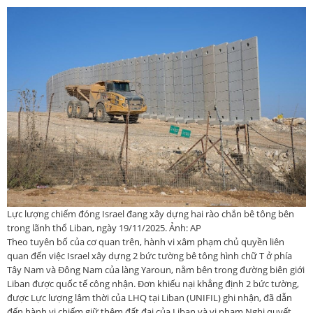
Lực lượng chiếm đóng Israel đang xây dựng hai rào chắn bê tông bên
trong lãnh thổ Liban, ngày 19/11/2025. Ảnh: AP
Theo tuyên bố của cơ quan trên, hành vi xâm phạm chủ quyền liên
quan đến việc Israel xây dựng 2 bức tường bê tông hình chữ T ở phía
Tây Nam và Đông Nam của làng Yaroun, nằm bên trong đường biên giới
Liban được quốc tế công nhận. Đơn khiếu nại khẳng định 2 bức tường,
được Lực lượng lâm thời của LHQ tại Liban (UNIFIL) ghi nhận, đã dẫn
đến hành vi chiếm giữ thêm đất đai của Liban và vi phạm Nghị quyết