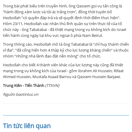
Trong bài phát biểu trên truyền hình, ông Qassem gọi vụ tấn công là
“hành động xâm lược và tội ác trắng trợn”, đồng thời tuyên bố
Hezbollah “có quyền đáp trả và sẽ quyết định thời điểm thực hiện”.
Hôm 23/11, Hezbollah xác nhận thủ lĩnh quân sự trên thực tế của tổ
chức này - ông Tabatabai - đã thiệt mạng trong vụ không kích do Israel
tiến hành cùng ngày tại khu vực ngoại ô phía Nam Beirut.
Trong thông cáo, Hezbollah mô tả ông Tabatabai là “chỉ huy thánh chiến
vĩ đại”, “đã cống hiến hơn 4 thập kỷ cho lực lượng kháng chiến” và thuộc
nhóm “những nhà lãnh đạo đặt nền móng” cho tổ chức.
Hezbollah cho biết 4 thành viên khác của lực lượng này cũng đã thiệt
mạng trong vụ không kích của Israel - gồm Ibrahim Ali Hussein, Rifaat
Ahmed Hussein, Mustafa Asaad Barrou và Qassem Hussein Barjawi.
Trung Kiên - Tiến Thành
(TTXVN)
Nguồn baotintuc.vn
Tin tức liên quan