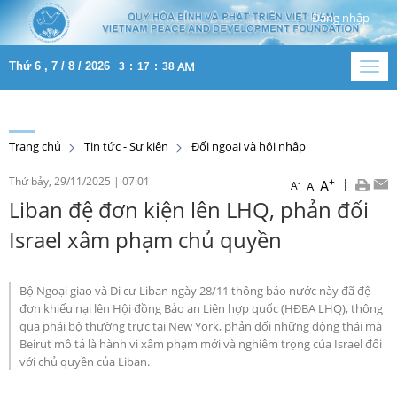
Đăng nhập
AM
Thứ 6 , 7 / 8 / 2026
3
:
17
:
38
Togg
navig
Trang chủ
Tin tức - Sự kiện
Đối ngoại và hội nhập
Thứ bảy, 29/11/2025
|
07:01
+
|
A
-
A
A
Liban đệ đơn kiện lên LHQ, phản đối
Israel xâm phạm chủ quyền
Bộ Ngoại giao và Di cư Liban ngày 28/11 thông báo nước này đã đệ
đơn khiếu nại lên Hội đồng Bảo an Liên hợp quốc (HĐBA LHQ), thông
qua phái bộ thường trực tại New York, phản đối những động thái mà
Beirut mô tả là hành vi xâm phạm mới và nghiêm trọng của Israel đối
với chủ quyền của Liban.