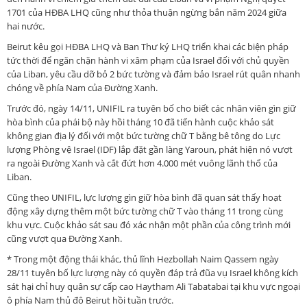
1701 của HĐBA LHQ cũng như thỏa thuận ngừng bắn năm 2024 giữa
hai nước.
Beirut kêu gọi HĐBA LHQ và Ban Thư ký LHQ triển khai các biện pháp
tức thời để ngăn chặn hành vi xâm phạm của Israel đối với chủ quyền
của Liban, yêu cầu dỡ bỏ 2 bức tường và đảm bảo Israel rút quân nhanh
chóng về phía Nam của Đường Xanh.
Trước đó, ngày 14/11, UNIFIL ra tuyên bố cho biết các nhân viên gìn giữ
hòa bình của phái bộ này hồi tháng 10 đã tiến hành cuộc khảo sát
không gian địa lý đối với một bức tường chữ T bằng bê tông do Lực
lượng Phòng vệ Israel (IDF) lắp đặt gần làng Yaroun, phát hiện nó vượt
ra ngoài Đường Xanh và cắt đứt hơn 4.000 mét vuông lãnh thổ của
Liban.
Cũng theo UNIFIL, lực lượng gìn giữ hòa bình đã quan sát thấy hoạt
động xây dựng thêm một bức tường chữ T vào tháng 11 trong cùng
khu vực. Cuộc khảo sát sau đó xác nhận một phần của công trình mới
cũng vượt qua Đường Xanh.
* Trong một động thái khác, thủ lĩnh Hezbollah Naim Qassem ngày
28/11 tuyên bố lực lượng này có quyền đáp trả đũa vụ Israel không kích
sát hại chỉ huy quân sự cấp cao Haytham Ali Tabatabai tại khu vực ngoại
ô phía Nam thủ đô Beirut hồi tuần trước.